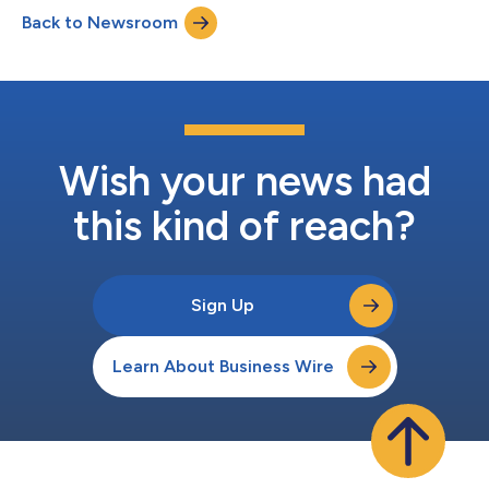
Tacabrutideg (BGB-16673), einem möglichen Best-in-Class-
Back to Newsroom
Bruton-Tyrosinkinase (BTK)-Degrader, zeigten anhaltende
Ansprechraten bei vorbehandelten Patienten mit rezidiv...
Wish your news had
this kind of reach?
Sign Up
Learn About Business Wire