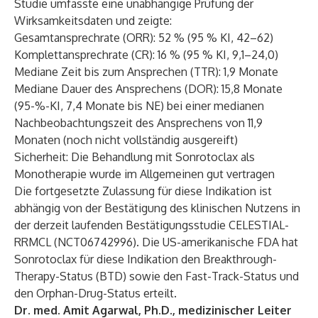
Studie umfasste eine unabhängige Prüfung der
Wirksamkeitsdaten und zeigte:
Gesamtansprechrate (ORR): 52 % (95 % KI, 42–62)
Komplettansprechrate (CR): 16 % (95 % KI, 9,1–24,0)
Mediane Zeit bis zum Ansprechen (TTR): 1,9 Monate
Mediane Dauer des Ansprechens (DOR): 15,8 Monate
(95-%-KI, 7,4 Monate bis NE) bei einer medianen
Nachbeobachtungszeit des Ansprechens von 11,9
Monaten (noch nicht vollständig ausgereift)
Sicherheit: Die Behandlung mit Sonrotoclax als
Monotherapie wurde im Allgemeinen gut vertragen
Die fortgesetzte Zulassung für diese Indikation ist
abhängig von der Bestätigung des klinischen Nutzens in
der derzeit laufenden Bestätigungsstudie CELESTIAL-
RRMCL (
NCT06742996
). Die US-amerikanische FDA hat
Sonrotoclax für diese Indikation den Breakthrough-
Therapy-Status (BTD) sowie den Fast-Track-Status und
den Orphan-Drug-Status erteilt.
Dr. med. Amit Agarwal, Ph.D., medizinischer Leiter