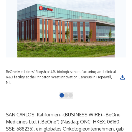
BeOne Medicines' flagship U.S. biologics manufacturing and clinical
R&D facility at the Princeton West Innovation Campus in Hopewell,
N.J.
SAN CARLOS, Kalifornien--(
BUSINESS WIRE
)--
BeOne
Medicines Ltd.
(„BeOne“) (Nasdaq: ONC; HKEX: 06160;
SSE: 688235), ein globales Onkologieunternehmen, gab