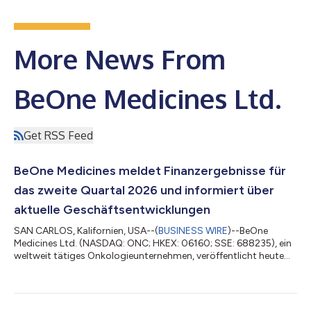
More News From
BeOne Medicines Ltd.
Get RSS Feed
BeOne Medicines meldet Finanzergebnisse für
das zweite Quartal 2026 und informiert über
aktuelle Geschäftsentwicklungen
SAN CARLOS, Kalifornien, USA--(
BUSINESS WIRE
)--BeOne
Medicines Ltd. (NASDAQ: ONC; HKEX: 06160; SSE: 688235), ein
weltweit tätiges Onkologieunternehmen, veröffentlicht heute
seine Finanzergebnisse und informiert über aktuelle
Unternehmensentwicklungen im zweiten Quartal 2026. John V.
Oyler, Mitbegründer, Chairman und CEO bei BeOne, erklärt: „Die
starken Ergebnisse des zweiten Quartals unterstreichen unser