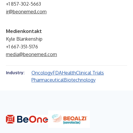
+1 857-302-5663
ir@beonemed.com
Medienkontakt
Kyle Blankenship
+1 667-351-5176
media@beonemed.com
Oncology
FDA
Health
Clinical Trials
Industry:
Pharmaceutical
Biotechnology