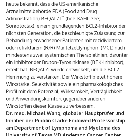
heute bekannt, dass die US-amerikanische
Arzneimittelbehörde FDA (Food and Drug
™
Administration) BEQALZI
(bee-KAHL-zee;
Sonrotoclax), einem grundlegenden BCL2-Inhibitor der
nächsten Generation, die beschleunigte Zulassung zur
Behandlung erwachsener Patienten mit rezidiviertem
oder refraktärem (R/R) Mantelzelllymphom (MCL) nach
mindestens zwei systemischen Therapielinien, darunter
ein Inhibitor der Bruton-Tyrosinkinase (BTK-Inhibitor),
erteilt hat. BEQALZI wurde entwickelt, um die BCL2-
Hemmung zu verstärken. Der Wirkstoff bietet höhere
Wirkstärke, Selektivität sowie ein pharmakologisches
Profil mit dem Potenzial, Wirksamkeit, Verträglichkeit
und Anwendungskomfort gegenüber anderen
Wirkstoffen dieser Klasse zu verbessern.
Dr. med. Michael Wang, globaler Hauptprüfer und
Inhaber der Puddin Clarke Endowed Professorship
am Department of Lymphoma and Myeloma des
University of Texas MD Anderson Cancer Center,