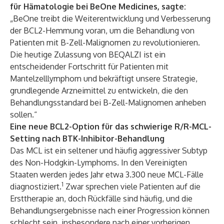
für Hämatologie bei BeOne Medicines, sagte:
„BeOne treibt die Weiterentwicklung und Verbesserung
der BCL2-Hemmung voran, um die Behandlung von
Patienten mit B-Zell-Malignomen zu revolutionieren.
Die heutige Zulassung von BEQALZI ist ein
entscheidender Fortschritt für Patienten mit
Mantelzelllymphom und bekräftigt unsere Strategie,
grundlegende Arzneimittel zu entwickeln, die den
Behandlungsstandard bei B-Zell-Malignomen anheben
sollen.“
Eine neue BCL2-Option für das schwierige R/R-MCL-
Setting nach BTK-Inhibitor-Behandlung
Das MCL ist ein seltener und häufig aggressiver Subtyp
des Non-Hodgkin-Lymphoms. In den Vereinigten
Staaten werden jedes Jahr etwa 3.300 neue MCL-Fälle
1
diagnostiziert.
Zwar sprechen viele Patienten auf die
Ersttherapie an, doch Rückfälle sind häufig, und die
Behandlungsergebnisse nach einer Progression können
schlecht sein, insbesondere nach einer vorherigen