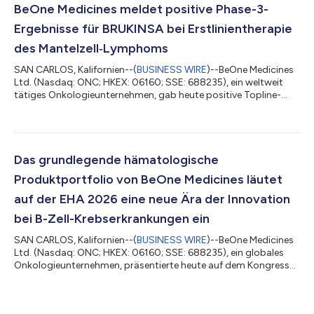
anhaltendes Wachstum als weltweit führendes
BeOne Medicines meldet positive Phase-3-
Onkologieunternehmen. Unser von BRUKINSA angefü...
Ergebnisse für BRUKINSA bei Erstlinientherapie
des Mantelzell‑Lymphoms
SAN CARLOS, Kalifornien--(
BUSINESS WIRE
)--BeOne Medicines
Ltd. (Nasdaq: ONC; HKEX: 06160; SSE: 688235), ein weltweit
tätiges Onkologieunternehmen, gab heute positive Topline-
Ergebnisse aus der Phase-3-MANGROVE-Studie (BGB-3111-306;
NCT04002297) bekannt, in der der grundlegende BTK-
Inhibitor BRUKINSA® (Zanubrutinib) plus Rituximab im Vergleich
zu Bendamustin plus Rituximab (BR) bei erwachsenen Patienten
mit zuvor unbehandeltem Mantelzell-Lymphom (MCL)
Das grundlegende hämatologische
untersucht wird. MANGROVE ist die erste glob...
Produktportfolio von BeOne Medicines läutet
auf der EHA 2026 eine neue Ära der Innovation
bei B-Zell-Krebserkrankungen ein
SAN CARLOS, Kalifornien--(
BUSINESS WIRE
)--BeOne Medicines
Ltd. (Nasdaq: ONC; HKEX: 06160; SSE: 688235), ein globales
Onkologieunternehmen, präsentierte heute auf dem Kongress
der European Hematology Association (EHA) 2026 in
Stockholm neue Daten aus seinem grundlegenden
hämatologischen Produktportfolio. Aktualisierte Ergebnisse zu