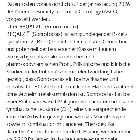
Daten sollen voraussichtlich auf der Jahrestagung 2026
der American Society of Clinical Oncology (ASCO)
vorgestellt werden.
™
Über BEQALZI
(Sonrotoclax)
™
BEQALZI
(Sonrotoclax) ist ein grundlegender B-Zell-
Lymphom-2-(BCL2)-Inhibitor der nächsten Generation
und potenziell der beste seiner Klasse mit einem
einzigartigen pharmakokinetischen und
pharmakodynamischen Profil. Präklinische und klinische
Studien in der frühen Arzneimittelentwicklung haben
gezeigt, dass Sonrotoclax ein hochwirksamer und
spezifischer BCL2-Inhibitor mit kurzer Halbwertszeit und
ohne Arzneimittelakkumulation ist. Sonrotoclax hat bei
einer Reihe von B-Zell-Malignomen, darunter chronische
lymphatische Leukämie (CLL), eine vielversprechende
klinische Aktivität gezeigt und wird als Monotherapie
sowie in Kombination mit anderen Therapeutika,
darunter Zanubrutinib, entwickelt. Bislang wurden mehr
als 2.200 Patienten in das breit angelegte globale