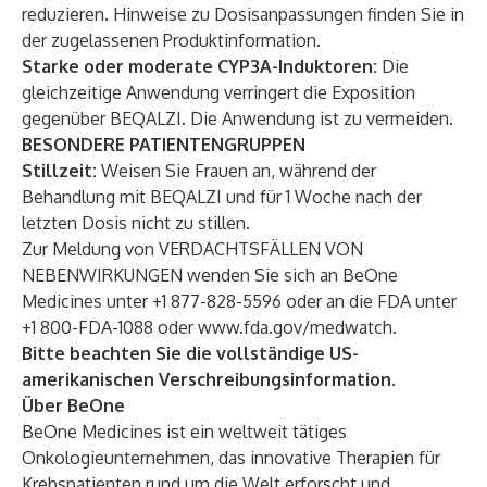
reduzieren. Hinweise zu Dosisanpassungen finden Sie in
der zugelassenen Produktinformation.
Starke oder moderate CYP3A-Induktoren:
Die
gleichzeitige Anwendung verringert die Exposition
gegenüber BEQALZI. Die Anwendung ist zu vermeiden.
BESONDERE PATIENTENGRUPPEN
Stillzeit:
Weisen Sie Frauen an, während der
Behandlung mit BEQALZI und für 1 Woche nach der
letzten Dosis nicht zu stillen.
Zur Meldung von VERDACHTSFÄLLEN VON
NEBENWIRKUNGEN wenden Sie sich an BeOne
Medicines unter +1 877-828-5596 oder an die FDA unter
+1 800-FDA-1088 oder
www.fda.gov/medwatch
.
Bitte beachten Sie die vollständige
US-
amerikanischen Verschreibungsinformation.
Über BeOne
BeOne Medicines ist ein weltweit tätiges
Onkologieunternehmen, das innovative Therapien für
Krebspatienten rund um die Welt erforscht und