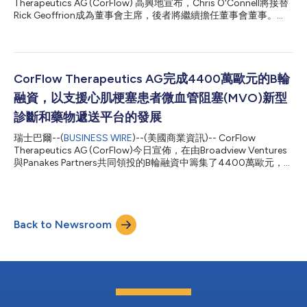
Therapeutics AG (CorFlow) 高興地宣布，Chris O'Connell將接替
這一獨特技術推向全球介入心臟病學家的關鍵一步，協助其快速診
Rick Geoffrion成為董事會主席，後者將繼續擔任董事會董事。
斷心臟病發作病患的MVO問題。這進而可望為大量MVO病患帶來
Chris是醫療器材、生命科學和全球保健產業備受推崇的高階主
新的治療方法和護理路徑——目前這類病患的臨床不良結...
管、董事會成員和顧問。Chris曾在Medtronic（MDT）工作了21
年，在公司快速擴張時期任職於多個業務領域和職能部門，在成為
執行副總裁暨Restorative Therapies Group總裁之前，他曾在心血
管和糖尿病業務部門擔任高級領導職務，並曾任Medtronic執行委
CorFlow Therapeutics AG完成4400萬歐元的B輪
員會成員長達九年。後來，Chris出任Waters
融資，以支援心肌梗塞患者微血管阻塞(MVO)新型
Corporation（WAT）執行長兼總裁，在他的領導下，公司的業務
和股價連續五年強勁成長。目前，Chris擔任醫療器材、生命科學
診斷和藥物遞送平台的發展
和診斷領域創新成長公司以及多家非營利組織的獨立董事。
瑞士巴爾--(
BUSINESS WIRE
)--(美國商業資訊)-- CorFlow
CorFlow執行長Paul Mead表示：「Chris為處於關鍵發展階段的
Therapeutics AG (CorFlow)今日宣佈，在由Broadview Ventures
CorFlow帶來了非凡的策略和營運智慧，他的經驗將使公司受益匪
與Panakes Partners共同領投的B輪融資中籌集了4400萬歐元，
淺。Chris擁有豐富的...
415 Capital作為CorFlow的初始風險投資者和最大股東，繼續給予
強力支援。Merieux Equity Partners、Laerdal Million Lives Fund、
Wellington Partners、M&L Investments、Unorthodox
Ventures、KOFA Healthcare和Monte Carlo Capital參與了這次跨
Back to Newsroom
國投資團。 在本次融資期間，Broadview Ventures的David Prim、
Panakes Partners的Barbara Castellano、Merieux Equity Partners
的Yoann Bonnamour以及Laerdal Million Lives Fund的Rhiya Pau
加入了CorFlow的董事會。 B輪...