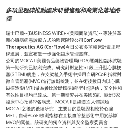
多項里程碑推動臨床研發進程和商業化落地路
徑
瑞士巴爾--(
BUSINESS WIRE
)--
(美國商業資訊)-- 專注於革
新心臟病病患診療方式的臨床階段公司
CorFlow
Therapeutics AG
(CorFlow)
今日公布多項臨床計畫里程
碑進展，並宣布進一步強化臨床管理團隊。
公司的MOCA II美國食品藥物管理局(FDA)關鍵性臨床試驗
第一期研究已順利完成。研究針對急性ST段上升型心肌梗
塞(STEMI)病患，在支架植入手術中採用自研PCoFI指標對
微血管阻塞(MVO)進行診斷檢測，並在術後數日內以心臟
磁振造影(MRI)做為參比診斷標準展開對照評估，安全性和
有效性目標均已達成。第一期研究共在美國5家、歐洲3家
臨床中心招募19名病患。MOCA II是繼首次人體試驗
MOCA I之後的後續研究，主要目的是驗證相較於心臟
MRI，自研PCoFI檢測指標在直接血管整形術中用於診斷
MVO的閾值。該研究的獨立資料與安全監察委員會