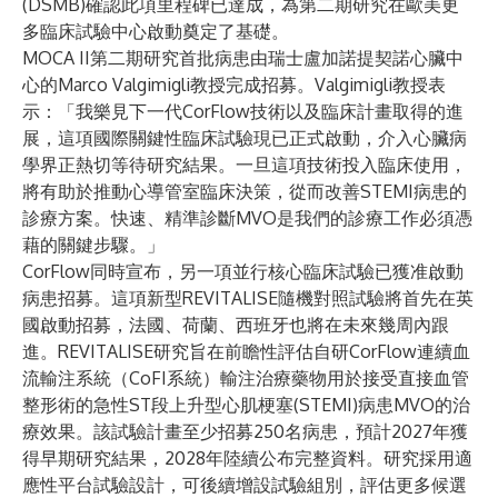
(DSMB)確認此項里程碑已達成，為第二期研究在歐美更
多臨床試驗中心啟動奠定了基礎。
MOCA II第二期研究首批病患由瑞士盧加諾提契諾心臟中
心的Marco Valgimigli教授完成招募。Valgimigli教授表
示：「我樂見下一代CorFlow技術以及臨床計畫取得的進
展，這項國際關鍵性臨床試驗現已正式啟動，介入心臟病
學界正熱切等待研究結果。一旦這項技術投入臨床使用，
將有助於推動心導管室臨床決策，從而改善STEMI病患的
診療方案。快速、精準診斷MVO是我們的診療工作必須憑
藉的關鍵步驟。」
CorFlow同時宣布，另一項並行核心臨床試驗已獲准啟動
病患招募。這項新型REVITALISE隨機對照試驗將首先在英
國啟動招募，法國、荷蘭、西班牙也將在未來幾周內跟
進。REVITALISE研究旨在前瞻性評估自研CorFlow連續血
流輸注系統（CoFI系統）輸注治療藥物用於接受直接血管
整形術的急性ST段上升型心肌梗塞(STEMI)病患MVO的治
療效果。該試驗計畫至少招募250名病患，預計2027年獲
得早期研究結果，2028年陸續公布完整資料。研究採用適
應性平台試驗設計，可後續增設試驗組別，評估更多候選