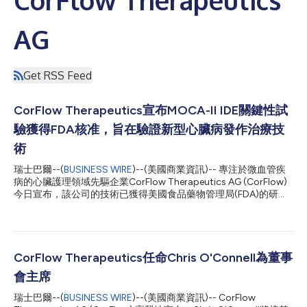
AG
Get RSS Feed
CorFlow Therapeutics宣布MOCA-II IDE關鍵性試
驗獲得FDA核准，旨在驗證新型心臟病發作治療技
術
瑞士巴爾--(
BUSINESS WIRE
)--(美國商業資訊)-- 專注於微血管疾
病的心臟護理領域先驅企業CorFlow Therapeutics AG (CorFlow)
今日宣布，該公司的技術已獲得美國食品藥物管理局(FDA)的研究
性器材豁免(IDE)核准，這表示關鍵性臨床試驗可在美國各醫院啟
動。CorFlow目前正準備為這些臨床試驗中心配備CorFlow系統，
展開相關培訓，並開始招募接受心臟病治療的病患。 這項名為
MOCA-II的IDE關鍵性試驗旨在前瞻性驗證專有CorFlow CoFl系統
在原發性經皮冠狀動脈介入治療(PCI)過程中診斷微血管阻塞(MVO)
CorFlow Therapeutics任命Chris O'Connell為董事
存在與否的準確性。主要終點是將CoFI診斷結果與心臟磁振造影
會主席
(MRI)掃描的診斷參考標準進行對比。該試驗已獲准在美國和歐洲
的知名研究機構招募200多名ST段上升型心肌梗塞(STEMI)病患。
瑞士巴爾--(
BUSINESS WIRE
)--(美國商業資訊)-- CorFlow
在2024年成功完成MOCA-I首次人體試驗後，MOCA-II研究成為將