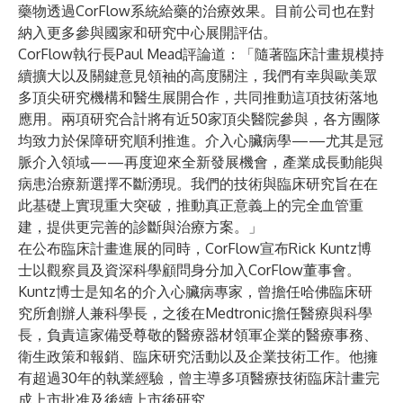
藥物透過CorFlow系統給藥的治療效果。目前公司也在對
納入更多參與國家和研究中心展開評估。
CorFlow執行長Paul Mead評論道：「隨著臨床計畫規模持
續擴大以及關鍵意見領袖的高度關注，我們有幸與歐美眾
多頂尖研究機構和醫生展開合作，共同推動這項技術落地
應用。兩項研究合計將有近50家頂尖醫院參與，各方團隊
均致力於保障研究順利推進。介入心臟病學——尤其是冠
脈介入領域——再度迎來全新發展機會，產業成長動能與
病患治療新選擇不斷湧現。我們的技術與臨床研究旨在在
此基礎上實現重大突破，推動真正意義上的完全血管重
建，提供更完善的診斷與治療方案。」
在公布臨床計畫進展的同時，CorFlow宣布Rick Kuntz博
士以觀察員及資深科學顧問身分加入CorFlow董事會。
Kuntz博士是知名的介入心臟病專家，曾擔任哈佛臨床研
究所創辦人兼科學長，之後在Medtronic擔任醫療與科學
長，負責這家備受尊敬的醫療器材領軍企業的醫療事務、
衛生政策和報銷、臨床研究活動以及企業技術工作。他擁
有超過30年的執業經驗，曾主導多項醫療技術臨床計畫完
成上市批准及後續上市後研究。