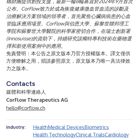
構財團提供創投支援，最新一輪B輪募資於2024年9月首次
公布。CorFlow致力於成為恢復健康微血管血流的診斷及
治療解決方案領域的領導者，首先聚焦心臟病病患的心血
管臨床應用場景。CorFlow與伯恩大學、蘇黎世聯邦理工
學院和蘇黎世大學醫院的科學家密切合作，在瑞士創新署
(Innosuisse)的資助下，持續研究該獨特專利技術在藥物選
擇和新使用案例中的應用。
免責聲明：本公告之原文版本乃官方授權版本。譯文僅供
方便瞭解之用，煩請參照原文，原文版本乃唯一具法律效
力之版本。
Contacts
媒體和科學連絡人
CorFlow Therapeutics AG
hello@corflow.ch
Health
Medical Devices
Biometrics
Industry:
Health Technology
Clinical Trials
Cardiology