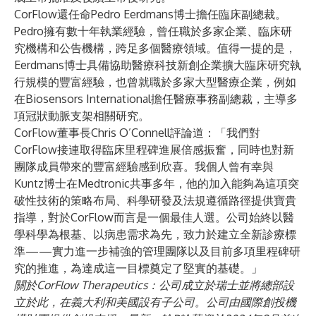
CorFlow還任命Pedro Eerdmans博士擔任臨床副總裁。
Pedro擁有數十年執業經驗，曾任職於多家企業、臨床研
究機構和公告機構，跨足多個醫療領域。值得一提的是，
Eerdmans博士具備協助醫療科技新創企業擴大臨床研究執
行規模的豐富經驗，也曾就職於多家大型醫療企業，例如
在Biosensors International擔任醫療事務副總裁，主導多
項冠狀動脈支架相關研究。
CorFlow董事長Chris O’Connell評論道：「我們對
CorFlow接連取得臨床里程碑進展倍感振奮，同時也對新
團隊成員帶來的豐富經驗感到欣喜。我個人曾有幸與
Kuntz博士在Medtronic共事多年，他的加入能夠為這項突
破性技術的策略布局、科學研發及法規遵循路徑提供寶貴
指導，對於CorFlow而言是一個最佳人選。公司始終以醫
學科學為根基、以病患需求為先，致力於建立全新診療標
準——實力進一步補強的管理團隊以及目前多項里程碑研
究的推進，為達成這一目標奠定了堅實的基礎。」
關於CorFlow Therapeutics：公司成立於瑞士並將總部設
立於此，在義大利和美國設有子公司。公司由國際創投機