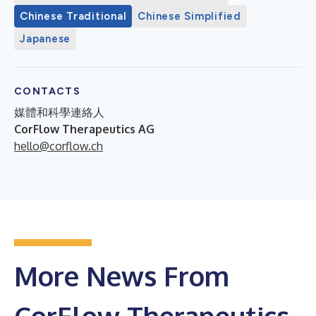
Chinese Traditional
Chinese Simplified
Japanese
CONTACTS
媒體和科學連絡人
CorFlow Therapeutics AG
hello@corflow.ch
More News From
CorFlow Therapeutics