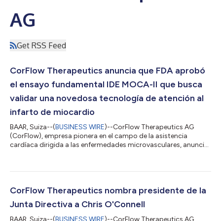
AG
Get RSS Feed
CorFlow Therapeutics anuncia que FDA aprobó
el ensayo fundamental IDE MOCA-II que busca
validar una novedosa tecnología de atención al
infarto de miocardio
BAAR, Suiza--(
BUSINESS WIRE
)--CorFlow Therapeutics AG
(CorFlow), empresa pionera en el campo de la asistencia
cardíaca dirigida a las enfermedades microvasculares, anuncia
que la Administración de Medicamentos y Alimentos (Food &
Drug Administration, FDA) de EE. UU. ha aprobado la
tecnología de la empresa para la exención de dispositivos en
investigación (IDE, por sus siglas en inglés). Esta aprobación
permite iniciar el ensayo clínico fundamental en hospitales
CorFlow Therapeutics nombra presidente de la
estadounidenses. CorFlow prep...
Junta Directiva a Chris O'Connell
BAAR, Suiza--(
BUSINESS WIRE
)--CorFlow Therapeutics AG