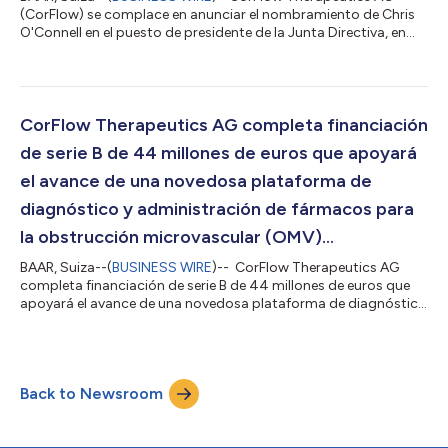
(CorFlow) se complace en anunciar el nombramiento de Chris
O'Connell en el puesto de presidente de la Junta Directiva, en
sustitución de Rick Geoffrion, quien permanece en funciones
como director de la Junta. Chris es un prestigioso alto
ejecutivo, miembro del consejo y asesor en las industrias de
dispositivos médicos, ciencias de la vida y atención médica
global. Chris desarrolló su carrera durante 21 años en Medtronic
CorFlow Therapeutics AG completa financiación
(MDT), desempeñándose...
de serie B de 44 millones de euros que apoyará
el avance de una novedosa plataforma de
diagnóstico y administración de fármacos para
la obstrucción microvascular (OMV)...
BAAR, Suiza--(
BUSINESS WIRE
)-- CorFlow Therapeutics AG
completa financiación de serie B de 44 millones de euros que
apoyará el avance de una novedosa plataforma de diagnóstico
y administración de fármacos para la obstrucción
microvascular (OMV) en pacientes con infarto de miocardio
CorFlow Therapeutics AG (CorFlow) anuncia que ha recaudado
44 millones de euros en financiación de serie B, coliderada por
Back to Newsroom
Broadview Ventures y Panakes Partners con el firme apoyo
continuado de 415 Capital, inversor...