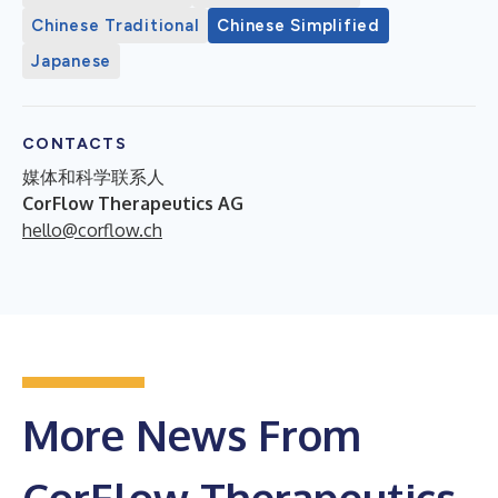
Chinese Traditional
Chinese Simplified
Japanese
CONTACTS
媒体和科学联系人
CorFlow Therapeutics AG
hello@corflow.ch
More News From
CorFlow Therapeutics