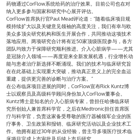
药物通过CorFlow系统给药的治疗效果。目前公司也在对
纳入更多参与国家和研究中心展开评估。
CorFlow首席执行官Paul Mead评论道：“随着临床项目规
模持续扩大以及关键意见领袖的高度关注，我们有幸与欧
美众多顶尖研究机构和医生开展合作，共同推动这项技术
落地应用。两项研究合计将有近50家顶级医院参与，各方
团队均致力于保障研究顺利推进。介入心脏病学——尤其
是冠脉介入领域——再度迎来全新发展机遇，行业增长动
能与患者治疗新选择不断涌现。我们的技术与临床研究旨
在在此基础上实现重大突破，推动真正意义上的完全血运
重建，提供更完善的诊断与治疗方案。”
在公布临床项目进展的同时，CorFlow宣布Rick Kuntz博
士以观察员及高级科学顾问身份加入CorFlow董事会。
Kuntz博士是知名的介入心脏病专家，曾担任哈佛临床研
究所创始人兼首席科学官，之后在Medtronic担任首席医
疗与科学官，负责这家备受尊敬的医疗器械领军企业的医
疗事务、卫生政策和报销、临床研究活动以及企业技术工
作。他拥有超过30年的从业经验，曾主导多项医疗技术临
床项目完成上市审批及后续上市后研究。