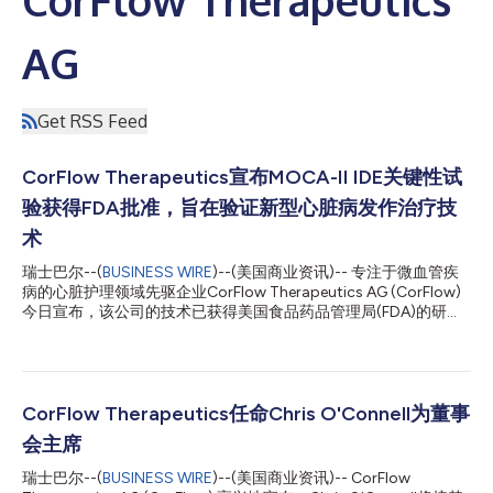
AG
Get RSS Feed
CorFlow Therapeutics宣布MOCA-II IDE关键性试
验获得FDA批准，旨在验证新型心脏病发作治疗技
术
瑞士巴尔--(
BUSINESS WIRE
)--(美国商业资讯)-- 专注于微血管疾
病的心脏护理领域先驱企业CorFlow Therapeutics AG (CorFlow)
今日宣布，该公司的技术已获得美国食品药品管理局(FDA)的研究
性器械豁免(IDE)批准，这意味着关键性临床试验可在美国各医院
启动。CorFlow目前正准备为这些临床试验中心配备CorFlow系
统，开展相关培训，并开始招募接受心脏病治疗的患者。 这项名
为MOCA-II的IDE关键性试验旨在前瞻性验证专有CorFlow CoFl系
统在原发性经皮冠状动脉介入治疗(PCI)过程中诊断微血管阻塞
CorFlow Therapeutics任命Chris O'Connell为董事
(MVO)存在与否的准确性。主要终点是将CoFI诊断结果与心脏磁共
会主席
振成像(MRI)扫描的诊断参考标准进行对比。该试验已获批在美国
和欧洲的知名研究机构招募200多名ST段抬高型心肌梗死(STEMI)
瑞士巴尔--(
BUSINESS WIRE
)--(美国商业资讯)-- CorFlow
患者。 在2024年成功完成MOCA-I首次人体试验后，MOCA-II研究