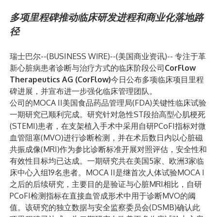
多项里程碑推动临床研发进程和商业化落地路
径
瑞士巴尔--(
BUSINESS WIRE
)--
(美国商业资讯)-- 专注于革
新心脏病患者诊断与治疗方式的临床阶段公司
CorFlow
Therapeutics AG
(CorFlow)
今日公布多项临床项目里程
碑进展，并宣布进一步强化临床管理团队。
公司的MOCA II美国食品药品管理局(FDA)关键性临床试验
一期研究已顺利完成。研究针对急性ST段抬高型心肌梗死
(STEMI)患者，在支架植入手术中采用自研PCoFI指标对微
血管阻塞(MVO)进行诊断检测，并在术后数日内以心脏磁
共振成像(MRI)作为参比诊断标准开展对照评估，安全性和
有效性目标均已达成。一期研究共在美国5家、欧洲3家临
床中心入组19名患者。MOCA II是继首次人体试验MOCA I
之后的后续研究，主要目的是验证与心脏MRI相比，自研
PCoFI检测指标在直接血管成形术中用于诊断MVO的阈
值。该研究的独立数据与安全监察委员会(DSMB)确认此