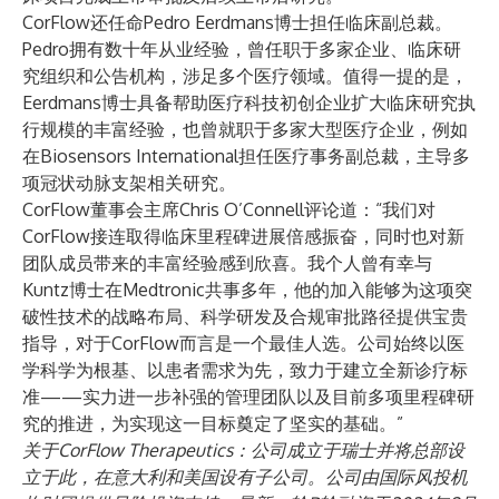
CorFlow还任命Pedro Eerdmans博士担任临床副总裁。
Pedro拥有数十年从业经验，曾任职于多家企业、临床研
究组织和公告机构，涉足多个医疗领域。值得一提的是，
Eerdmans博士具备帮助医疗科技初创企业扩大临床研究执
行规模的丰富经验，也曾就职于多家大型医疗企业，例如
在Biosensors International担任医疗事务副总裁，主导多
项冠状动脉支架相关研究。
CorFlow董事会主席Chris O’Connell评论道：“我们对
CorFlow接连取得临床里程碑进展倍感振奋，同时也对新
团队成员带来的丰富经验感到欣喜。我个人曾有幸与
Kuntz博士在Medtronic共事多年，他的加入能够为这项突
破性技术的战略布局、科学研发及合规审批路径提供宝贵
指导，对于CorFlow而言是一个最佳人选。公司始终以医
学科学为根基、以患者需求为先，致力于建立全新诊疗标
准——实力进一步补强的管理团队以及目前多项里程碑研
究的推进，为实现这一目标奠定了坚实的基础。”
关于CorFlow Therapeutics：公司成立于瑞士并将总部设
立于此，在意大利和美国设有子公司。公司由国际风投机