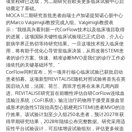
项里程碑已达成，为二期研究在欧美更多临床试验中心启
动奠定了基础。
MOCA II二期研究首批患者由瑞士卢加诺提契诺心脏中心
的Marco Valgimigli教授完成入组。Valgimigli教授表
示：“我很高兴看到新一代CorFlow技术以及临床项目取得
的进展，这项国际关键性临床试验现已正式启动，介入心
脏病学界正热切等待研究结果。一旦这项技术投入临床使
用，将有助于优化心导管室临床决策，从而改善STEMI患
者的诊疗方案。快速、精准诊断MVO是我们的诊疗工作必
须依托的关键基础环节。”
CorFlow同时宣布，另一项并行核心临床试验已获批启动
患者招募。这项新型REVITALISE随机对照试验将首先在英
国启动入组，法国、荷兰、西班牙也将在未来几周内跟
进。REVITALISE研究旨在前瞻性评估自研CorFlow连续血
流输注系统（CoFI系统）输注治疗药物用于接受直接血管
成形术的急性ST段抬高型心肌梗死(STEMI)患者MVO的治
疗效果。该试验计划至少入组250名患者，预计2027年获
得早期研究结果，2028年陆续公布完整数据。研究采用适
应性平台试验设计，可后续增设试验组别，评估更多候选