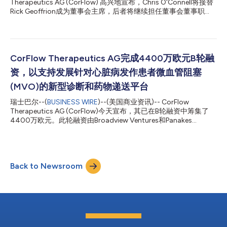
Therapeutics AG (CorFlow) 高兴地宣布，Chris O'Connell将接替
成为将这一独特技术推向全球介入心脏病学家的关键一步，助力其
Rick Geoffrion成为董事会主席，后者将继续担任董事会董事职
快速诊断心脏病发作患者的MVO问题。这进而有望为大量MVO患
务。Chris是医疗器械、生命科学和全球保健行业备受推崇的高级
者带来新的治疗方法和护理路径——目前这类患者的临床不...
管理人员、董事会成员和顾问。Chris曾在Medtronic（MDT）工
作了21年，在公司快速扩张时期任职于多个业务领域和职能部门，
在成为执行副总裁兼Restorative Therapies Group总裁之前，他曾
在心血管和糖尿病业务部门担任高级领导职务，并曾任Medtronic
CorFlow Therapeutics AG完成4400万欧元B轮融
执行委员会成员长达九年。后来，Chris出任Waters
资，以支持发展针对心脏病发作患者微血管阻塞
Corporation（WAT）首席执行官兼总裁，在他的领导下，公司的
业务和股价连续五年强劲增长。目前，Chris任医疗器械、生命科
(MVO)的新型诊断和药物递送平台
学和诊断领域创新型成长公司以及多家非营利组织的独立董事。
瑞士巴尔--(
BUSINESS WIRE
)--(美国商业资讯)-- CorFlow
CorFlow首席执行官Paul Mead表示：“Chris为处于关键发展阶段的
Therapeutics AG (CorFlow)今天宣布，其已在B轮融资中筹集了
CorFlow带来了非凡的战略和运营智慧，他的经验将使公司受益匪
4400万欧元。此轮融资由Broadview Ventures和Panakes
浅。Ch...
Partners领投，并得到了CorFlow的初始风险投资者和第一大股东
415 Capital的持续大力支持。Merieux Equity Partners、Laerdal
Million Lives Fund、Wellington Partners、M&L Investments、
Unorthodox Ventures、KOFA Healthcare和Monte Carlo Capital
Back to Newsroom
也参与了本轮跨国融资。 在融资完成的同时，Broadview
Ventures的David Prim、Panakes Partners的Barbara
Castellano、Merieux Equity Partners的Yoann Bonnamour和
Laerdal Million Lives Fund的Rhiya Pau已加入CorFlow董事会...