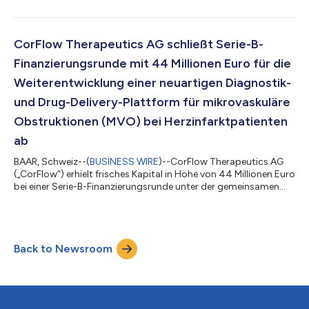
in Zukunft als Director angehören wird. Chris O'Connell ist eine
sehr angesehene Führungskraft, Board-Mitglied und Berater in
den Bereichen Medizinprodukte, Biowissenschaften und
globaler Gesundheitssektor. Seine Karriere bei Medtronic (MDT)
CorFlow Therapeutics AG schließt Serie-B-
begann Chris vor übe...
Finanzierungsrunde mit 44 Millionen Euro für die
Weiterentwicklung einer neuartigen Diagnostik-
und Drug-Delivery-Plattform für mikrovaskuläre
Obstruktionen (MVO) bei Herzinfarktpatienten
ab
BAAR, Schweiz--(
BUSINESS WIRE
)--CorFlow Therapeutics AG
(„CorFlow“) erhielt frisches Kapital in Höhe von 44 Millionen Euro
bei einer Serie-B-Finanzierungsrunde unter der gemeinsamen
Leitung von Broadview Ventures und Panakes Partners sowie
mit starker Unterstützung durch 415 Capital, den ersten VC-
Investor und größten Anteilseigner von CorFlow. Außerdem
beteiligten sich Merieux Equity Partners, Laerdal Million Lives
Back to Newsroom
Fund, Wellington Partners, M&L Investments, Unorthodox
Ventures, KOFA Healt...