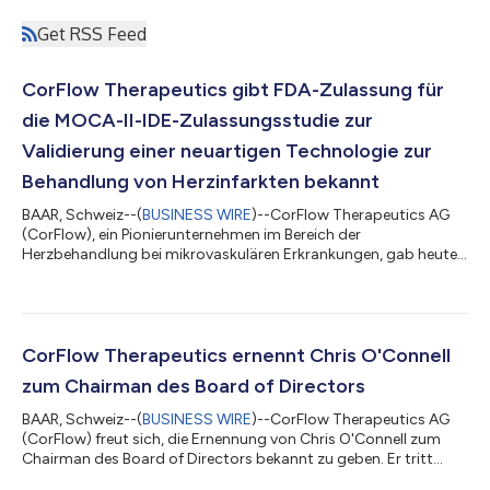
Get RSS Feed
CorFlow Therapeutics gibt FDA-Zulassung für
die MOCA-II-IDE-Zulassungsstudie zur
Validierung einer neuartigen Technologie zur
Behandlung von Herzinfarkten bekannt
BAAR, Schweiz--(
BUSINESS WIRE
)--CorFlow Therapeutics AG
(CorFlow), ein Pionierunternehmen im Bereich der
Herzbehandlung bei mikrovaskulären Erkrankungen, gab heute
bekannt, dass die US-amerikanische Arzneimittelbehörde FDA
(Food & Drug Administration) die Technologie des
Unternehmens für eine Ausnahmegenehmigung für
Untersuchungszwecke (IDE) zugelassen hat, sodass die
entscheidende klinische Studie in US-Krankenhäusern beginnen
CorFlow Therapeutics ernennt Chris O'Connell
kann. CorFlow wird nun die klinischen Studienzentren auf die Ei...
zum Chairman des Board of Directors
BAAR, Schweiz--(
BUSINESS WIRE
)--CorFlow Therapeutics AG
(CorFlow) freut sich, die Ernennung von Chris O'Connell zum
Chairman des Board of Directors bekannt zu geben. Er tritt
damit die Nachfolge von Rick Geoffrion an, der dem Board auch