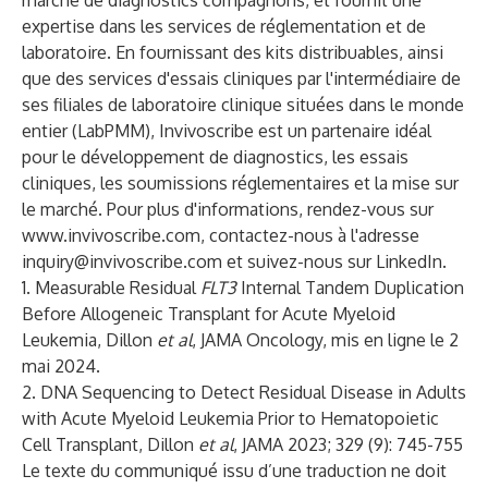
marché de diagnostics compagnons, et fournit une
expertise dans les services de réglementation et de
laboratoire. En fournissant des kits distribuables, ainsi
que des services d'essais cliniques par l'intermédiaire de
ses filiales de laboratoire clinique situées dans le monde
entier (LabPMM), Invivoscribe est un partenaire idéal
pour le développement de diagnostics, les essais
cliniques, les soumissions réglementaires et la mise sur
le marché. Pour plus d'informations, rendez-vous sur
www.invivoscribe.com
, contactez-nous à l'adresse
inquiry@invivoscribe.com
et suivez-nous sur
LinkedIn
.
1. Measurable Residual
FLT3
Internal Tandem Duplication
Before Allogeneic Transplant for Acute Myeloid
Leukemia, Dillon
et al
, JAMA Oncology, mis en ligne le 2
mai 2024.
2. DNA Sequencing to Detect Residual Disease in Adults
with Acute Myeloid Leukemia Prior to Hematopoietic
Cell Transplant, Dillon
et al
, JAMA 2023; 329 (9): 745-755
Le texte du communiqué issu d’une traduction ne doit