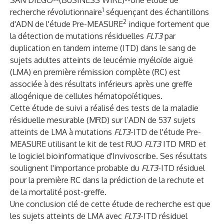
SAN DIEGO--(
BUSINESS WIRE
)--
Une étude de
1
recherche révolutionnaire
séquençant des échantillons
2
d'ADN de l'étude Pre-MEASURE
indique fortement que
la détection de mutations résiduelles
FLT3
par
duplication en tandem interne (ITD) dans le sang de
sujets adultes atteints de leucémie myéloïde aiguë
(LMA) en première rémission complète (RC) est
associée à des résultats inférieurs après une greffe
allogénique de cellules hématopoïétiques.
Cette étude de suivi a réalisé des tests de la maladie
résiduelle mesurable (MRD) sur l’ADN de 537 sujets
atteints de LMA à mutations
FLT3
-ITD de l'étude Pre-
MEASURE utilisant le kit de test RUO
FLT3
ITD MRD et
le logiciel bioinformatique d'Invivoscribe. Ses résultats
soulignent l'importance probable du
FLT3
-ITD résiduel
pour la première RC dans la prédiction de la rechute et
de la mortalité post-greffe.
Une conclusion clé de cette étude de recherche est que
les sujets atteints de LMA avec
FLT3
-ITD résiduel