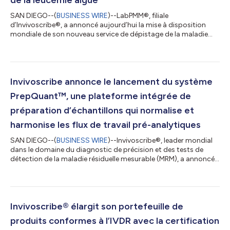
SAN DIEGO--(
BUSINESS WIRE
)--LabPMM®, filiale
d’Invivoscribe®, a annoncé aujourd’hui la mise à disposition
mondiale de son nouveau service de dépistage de la maladie
résiduelle mesurable (MRM) KMT2A. Ce service de PCR numérique
hautement sensible est accessible aux professionnels de santé,
aux chercheurs cliniques et aux partenaires
biopharmaceutiques via le réseau mondial de laboratoires de
LabPMM, les tests étant accrédités CAP/CLIA aux États-Unis. Ce
Invivoscribe annonce le lancement du système
service répond à un besoin croissant de su...
PrepQuant™, une plateforme intégrée de
préparation d’échantillons qui normalise et
harmonise les flux de travail pré-analytiques
SAN DIEGO--(
BUSINESS WIRE
)--Invivoscribe®, leader mondial
dans le domaine du diagnostic de précision et des tests de
détection de la maladie résiduelle mesurable (MRM), a annoncé
aujourd’hui le lancement du PrepQuant™ System , une nouvelle
plateforme de préparation d’échantillons qui intègre
l’extraction, la concentration et la quantification des acides
nucléiques au sein d’un seul instrument automatisé. Ce système
innovant est conçu pour standardiser la préparation des
Invivoscribe® élargit son portefeuille de
échantillons et simplifi...
produits conformes à l’IVDR avec la certification