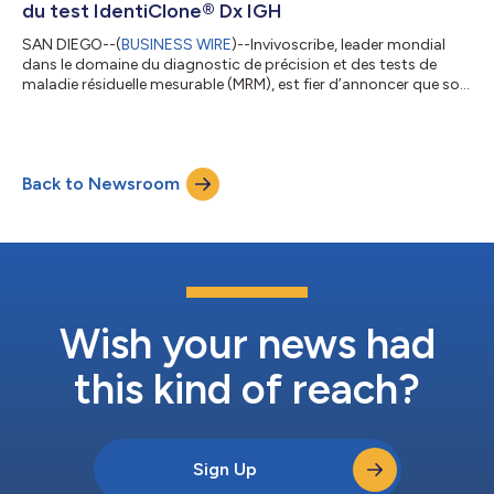
du test IdentiClone® Dx IGH
SAN DIEGO--(
BUSINESS WIRE
)--Invivoscribe, leader mondial
dans le domaine du diagnostic de précision et des tests de
maladie résiduelle mesurable (MRM), est fier d’annoncer que son
test IdentiClone Dx IGH a obtenu la certification de classe C au
titre du règlement sur les dispositifs médicaux de diagnostic in
vitro (IVDR) 2017/746 dans l’Union européenne (UE). La
commercialisation du test certifié IVDR est prévue pour début
Back to Newsroom
avril 2026. L’IVDR remplace l’ancienne directive relative aux
dispositif...
Wish your news had
this kind of reach?
Sign Up