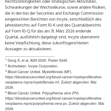
Rechtsstreitigkeiten oder strategischen Aktivitäten,
Schwankungen der Wechselkurse, sowie andere Risiken,
die in den bei der Securities and Exchange Commission
eingereichten Berichten von Incyte, einschließlich des
Jahresberichts auf Form 10-K und des Quartalsberichts
auf Form 10-Q für das am 31. März 2026 endende
Quartal, ausführlich dargelegt sind. Incyte übernimmt
keine Verpflichtung, diese zukunftsgerichteten
Aussagen zu aktualisieren.
_________________________
1
Gong X, et al. ASH 2025. Poster 5045.
2
Archivdaten. Incyte Corporation.
3
Blood Cancer United. Myelofibrosis (MF).
https://bloodcancerunited.org/blood-cancer/myeloproliferative-
neoplasms-mpns/myelofibrosis-mf
. Zuletzt abgerufen: Mai
2026.
4
Blood Cancer United. Polycythemia vera (PV)
https://bloodcancerunited.org/blood-cancer/myeloproliferative-
neoplasms-mpns/polycythemia-vera-pv
. Zuletzt abgerufen: Mai
2026.