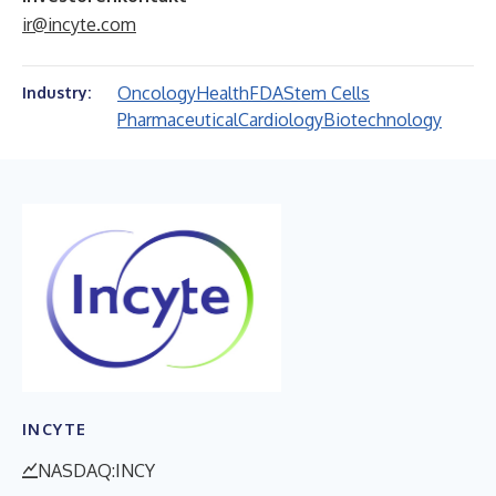
ir@incyte.com
Oncology
Health
FDA
Stem Cells
Industry:
Pharmaceutical
Cardiology
Biotechnology
INCYTE
NASDAQ:INCY