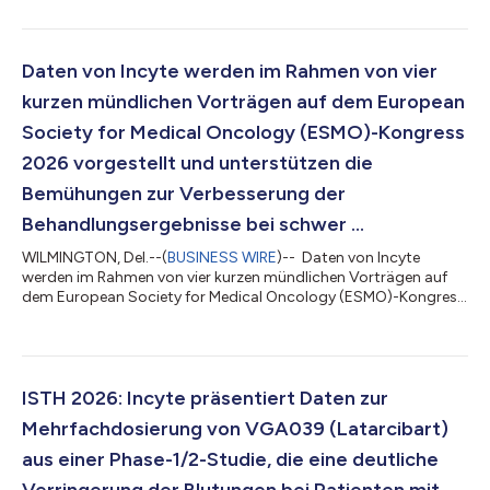
erwachsenen Patienten zugelassen hat, bei denen topische
Kortikosteroide (TCS) und topische Calcineurin-Hemmer (TCI)
unzureichend oder ungeeignet sind. „Die Zulassung von
Opzelura durch die Europäische Kommission ist ein wichtiger
Daten von Incyte werden im Rahmen von vier
Meilenstein für Erwachsene in Europa, die an mittelschwer...
kurzen mündlichen Vorträgen auf dem European
Society for Medical Oncology (ESMO)-Kongress
2026 vorgestellt und unterstützen die
Bemühungen zur Verbesserung der
Behandlungsergebnisse bei schwer ...
WILMINGTON, Del.--(
BUSINESS WIRE
)-- Daten von Incyte
werden im Rahmen von vier kurzen mündlichen Vorträgen auf
dem European Society for Medical Oncology (ESMO)-Kongress
2026 vorgestellt und unterstützen die Bemühungen zur
Verbesserung der Behandlungsergebnisse bei schwer zu
behandelnden Krebserkrankungen Incyte (Nasdaq:INCY) gab
heute bekannt, dass das Unternehmen auf dem Kongress der
Europäischen Gesellschaft für Medizinische Onkologie (ESMO)
ISTH 2026: Incyte präsentiert Daten zur
2026, der vom 23. bis 27. Oktober 2026 in Madrid...
Mehrfachdosierung von VGA039 (Latarcibart)
aus einer Phase-1/2-Studie, die eine deutliche
Verringerung der Blutungen bei Patienten mit