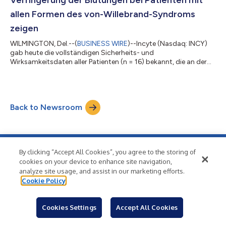
allen Formen des von-Willebrand-Syndroms
zeigen
WILMINGTON, Del.--(
BUSINESS WIRE
)--Incyte (Nasdaq: INCY)
gab heute die vollständigen Sicherheits- und
Wirksamkeitsdaten aller Patienten (n = 16) bekannt, die an der
Phase-1/2-Studie zur Mehrfachdosierung von VGA039
(Latarcibart) teilnahmen. Latarcibart ist ein neuartiger, gegen
Protein S gerichteter monoklonaler Antikörper in klinischer
Prüfung für Patienten mit von-Willebrand-Syndrom (VWS). Die
Back to Newsroom
Daten werden heute im Rahmen eines Vortrags auf dem 34.
Kongress der International Society on Thromb...
By clicking “Accept All Cookies”, you agree to the storing of
cookies on your device to enhance site navigation,
analyze site usage, and assist in our marketing efforts.
Wish your news had
Cookie Policy
this kind of reach?
Cookies Settings
Accept All Cookies