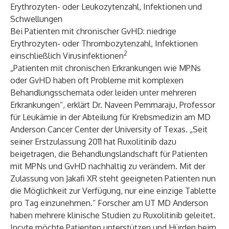
Erythrozyten- oder Leukozytenzahl, Infektionen und
Schwellungen
Bei Patienten mit chronischer GvHD: niedrige
Erythrozyten- oder Thrombozytenzahl, Infektionen
2
einschließlich Virusinfektionen
„Patienten mit chronischen Erkrankungen wie MPNs
oder GvHD haben oft Probleme mit komplexen
Behandlungsschemata oder leiden unter mehreren
Erkrankungen“, erklärt Dr. Naveen Pemmaraju, Professor
für Leukämie in der Abteilung für Krebsmedizin am MD
Anderson Cancer Center der University of Texas. „Seit
seiner Erstzulassung 2011 hat Ruxolitinib dazu
beigetragen, die Behandlungslandschaft für Patienten
mit MPNs und GvHD nachhaltig zu verändern. Mit der
Zulassung von Jakafi XR steht geeigneten Patienten nun
die Möglichkeit zur Verfügung, nur eine einzige Tablette
pro Tag einzunehmen.“ Forscher am UT MD Anderson
haben mehrere klinische Studien zu Ruxolitinib geleitet.
Incyte möchte Patienten unterstützen und Hürden beim