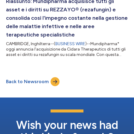
professor Professor Dr. Oliver A. Cornely e dalla Dr.ssa Rosa...
Riassunto: Mundipharma acquisisce tutti gli
asset e i diritti su REZZAYO® (rezafungin) e
consolida così l'impegno costante nella gestione
delle malattie infettive e nelle aree
terapeutiche specialistiche
CAMBRIDGE, Inghilterra--(
BUSINESS WIRE
)--Mundipharma*
oggi annuncia l'acquisizione da Cidara Therapeutics di tutti gli
asset e i diritti su rezafungin su scala mondiale. Con questa
operazione Mundipharma acquisisce la proprietà globale di
rezafungin, inclusi l'attuale sviluppo e la distribuzione.
Rezafungin è un'innovativa echinocandina con
somministrazione settimanale per il trattamento della
Back to Newsroom
candidosi invasiva negli adulti.1 La candidosi invasiva è una
grave infezione potenzialmente mortale d...
Wish your news had