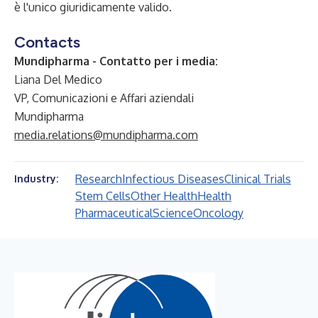
è l'unico giuridicamente valido.
Contacts
Mundipharma - Contatto per i media:
Liana Del Medico
VP, Comunicazioni e Affari aziendali
Mundipharma
media.relations@mundipharma.com
Research
Infectious Diseases
Clinical Trials
Industry:
Stem Cells
Other Health
Health
Pharmaceutical
Science
Oncology