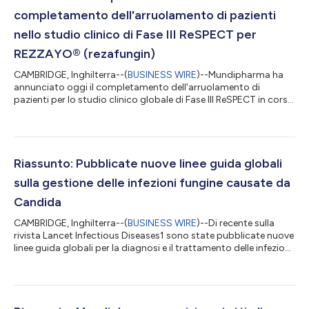
completamento dell'arruolamento di pazienti
nello studio clinico di Fase III ReSPECT per
REZZAYO® (rezafungin)
CAMBRIDGE, Inghilterra--(
BUSINESS WIRE
)--Mundipharma ha
annunciato oggi il completamento dell'arruolamento di
pazienti per lo studio clinico globale di Fase III ReSPECT in corso
per la valutazione di REZZAYO® (rezafungin). Lo studio clinico
ReSPECT è uno studio clinico globale, randomizzato, in doppio
cieco, controllato di Fase III, volto a confrontare rezafungin con
il regime antimicrobico standard nella prevenzione delle
infezioni fungine invasive causate da Candida, Aspergillus e
Riassunto: Pubblicate nuove linee guida globali
Pneumocysti...
sulla gestione delle infezioni fungine causate da
Candida
CAMBRIDGE, Inghilterra--(
BUSINESS WIRE
)--Di recente sulla
rivista Lancet Infectious Diseases1 sono state pubblicate nuove
linee guida globali per la diagnosi e il trattamento delle infezioni
da Candida che fissano nuovi standard per la gestione delle
infezioni fungine, che ogni anno colpiscono milioni di persone in
tutto il mondo. Queste linee guida globali sono state sviluppate
da un team di oltre 100 esperti di 35 paesi guidato dal