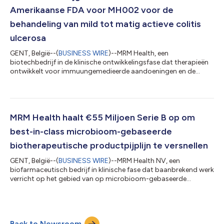
financieringsronde van 55 miljoen euro, versterkt MRM Health...
Amerikaanse FDA voor MH002 voor de
behandeling van mild tot matig actieve colitis
ulcerosa
GENT, België--(
BUSINESS WIRE
)--MRM Health, een
biotechbedrijf in de klinische ontwikkelingsfase dat therapieën
ontwikkelt voor immuungemedieerde aandoeningen en de
kracht van het microbioom benut om het immuunevenwicht te
herstellen, heeft vandaag bekendgemaakt dat MH002, de
leidende rationeel ontworpen kandidaat binnen de categorie
Live Biotherapeutic Products (LBP) van het bedrijf, door de
Amerikaanse Food and Drug Administration (FDA) de Fast
MRM Health haalt €55 Miljoen Serie B op om
Track-status heeft gekregen voor de behandeling v...
best-in-class microbioom-gebaseerde
biotherapeutische productpijplijn te versnellen
GENT, België--(
BUSINESS WIRE
)--MRM Health NV, een
biofarmaceutisch bedrijf in klinische fase dat baanbrekend werk
verricht op het gebied van op microbioom-gebaseerde
therapieën voor ontstekingsziekten en immuun-oncologie,
kondigde vandaag de succesvolle afronding aan van een serie B
financieringsronde van €55 miljoen (US$64 miljoen). De
kapitaalronde werd getrokken door het Franse farmabedrijf
Back to Newsroom
Biocodex en omvatte sterke deelname van het Duitse ATHOS