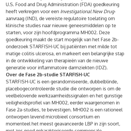
U.S. Food and Drug Administration (FDA) goedkeuring
heeft verkregen voor een
Investigational New Drug
-
aanvraag (IND), de vereiste regulatoire toelating om
klinische studies naar nieuwe geneesmiddelen op te
starten, voor zijn hoofdprogramma MH002. Deze
goedkeuring maakt de start mogelijk van het Fase 2b-
onderzoek STARFISH-UC bij patiënten met milde tot
matige colitis ulcerosa, en markeert een belangrijke stap
in de ontwikkeling van therapieën van de nieuwe
generatie voor inflammatoire darmziekten (IDZ).
Over de Fase 2b-studie STARFISH-UC
STARFISH-UC is een gerandomiseerde, dubbelblinde,
placebogecontroleerde studie die ontworpen is om de
veelbelovende werkzaamheidssignalen en het gunstige
veiligheidsprofiel van MH002, eerder waargenomen in
Fase 2a-studies, te bevestigen. MH002 is een rationeel
ontworpen levend microbieel consortium en
momenteel het meest geavanceerde LBP in zijn soort,
met zes goed gekarakteriseerde commensale