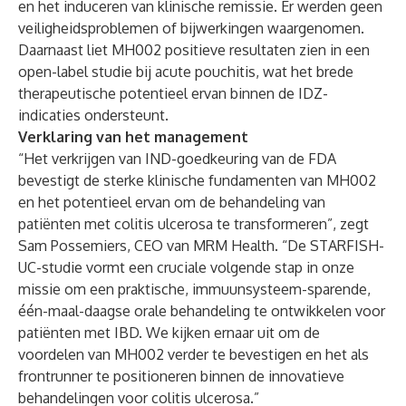
en het induceren van klinische remissie. Er werden geen
veiligheidsproblemen of bijwerkingen waargenomen.
Daarnaast liet MH002 positieve resultaten zien in een
open-label studie bij acute pouchitis, wat het brede
therapeutische potentieel ervan binnen de IDZ-
indicaties ondersteunt.
Verklaring van het management
“Het verkrijgen van IND-goedkeuring van de FDA
bevestigt de sterke klinische fundamenten van MH002
en het potentieel ervan om de behandeling van
patiënten met colitis ulcerosa te transformeren”, zegt
Sam Possemiers, CEO van MRM Health. “De STARFISH-
UC-studie vormt een cruciale volgende stap in onze
missie om een praktische, immuunsysteem-sparende,
één-maal-daagse orale behandeling te ontwikkelen voor
patiënten met IBD. We kijken ernaar uit om de
voordelen van MH002 verder te bevestigen en het als
frontrunner te positioneren binnen de innovatieve
behandelingen voor colitis ulcerosa.”