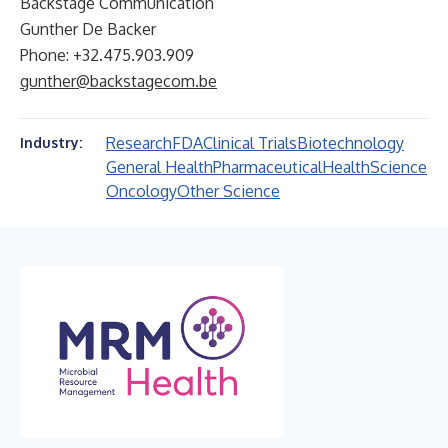
Backstage Communication
Gunther De Backer
Phone: +32.475.903.909
gunther@backstagecom.be
Research
FDA
Clinical Trials
Biotechnology
Industry:
General Health
Pharmaceutical
Health
Science
Oncology
Other Science