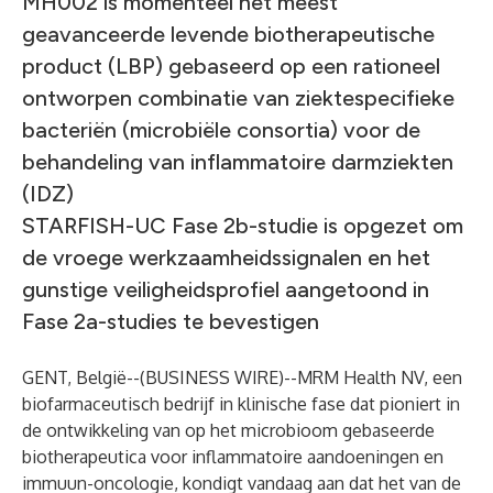
MH002 is momenteel het meest
geavanceerde levende biotherapeutische
product (LBP) gebaseerd op een rationeel
ontworpen combinatie van ziektespecifieke
bacteriën (microbiële consortia) voor de
behandeling van inflammatoire darmziekten
(IDZ)
STARFISH-UC Fase 2b-studie is opgezet om
de vroege werkzaamheidssignalen en het
gunstige veiligheidsprofiel aangetoond in
Fase 2a-studies te bevestigen
GENT, België--(
BUSINESS WIRE
)--
MRM Health NV, een
biofarmaceutisch bedrijf in klinische fase dat pioniert in
de ontwikkeling van op het microbioom gebaseerde
biotherapeutica voor inflammatoire aandoeningen en
immuun-oncologie, kondigt vandaag aan dat het van de