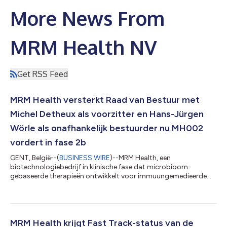
More News From
MRM Health NV
Get RSS Feed
MRM Health versterkt Raad van Bestuur met
Michel Detheux als voorzitter en Hans-Jürgen
Wörle als onafhankelijk bestuurder nu MH002
vordert in fase 2b
GENT, België--(
BUSINESS WIRE
)--MRM Health, een
biotechnologiebedrijf in klinische fase dat microbioom-
gebaseerde therapieën ontwikkelt voor immuungemedieerde
ziekten, kondigt vandaag de benoemingen aan van twee
ervaren leiders uit de sector tot zijn Raad van Bestuur. Met
MH002, zijn leidende programma dat zich momenteel in fase
2b van de klinische ontwikkeling bevindt, de recente toekenning
van de FDA Fast Track-status en een Series B-
MRM Health krijgt Fast Track-status van de