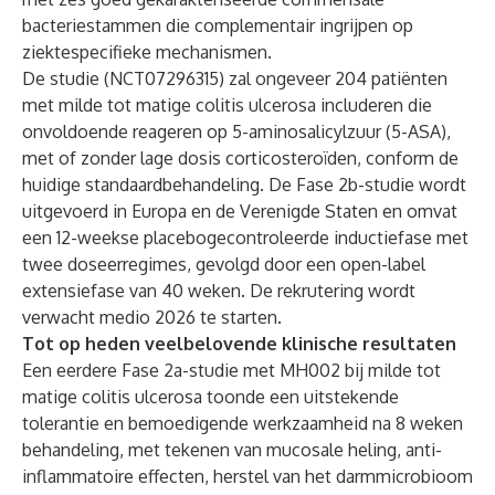
bacteriestammen die complementair ingrijpen op
ziektespecifieke mechanismen.
De studie (NCT07296315) zal ongeveer 204 patiënten
met milde tot matige colitis ulcerosa includeren die
onvoldoende reageren op 5-aminosalicylzuur (5-ASA),
met of zonder lage dosis corticosteroïden, conform de
huidige standaardbehandeling. De Fase 2b-studie wordt
uitgevoerd in Europa en de Verenigde Staten en omvat
een 12-weekse placebogecontroleerde inductiefase met
twee doseerregimes, gevolgd door een open-label
extensiefase van 40 weken. De rekrutering wordt
verwacht medio 2026 te starten.
Tot op heden veelbelovende klinische resultaten
Een eerdere Fase 2a-studie met MH002 bij milde tot
matige colitis ulcerosa toonde een uitstekende
tolerantie en bemoedigende werkzaamheid na 8 weken
behandeling, met tekenen van mucosale heling, anti-
inflammatoire effecten, herstel van het darmmicrobioom