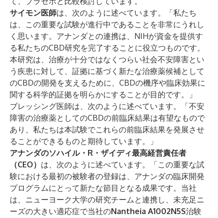
て、プラセボと比較検討しています。
サイモン医師
は、次のように述べています。「私たち
は、この重要な試験が進行中であることを非常にうれし
く思います。アナンダとの連携は、NIHが資金を提供す
る私たちのCBD研究を完了することに役立つものです。
本研究は、治療が十分ではなくつらい社会不安障害とい
う疾患に対して、証拠に基づく新たな治療薬候補として
のCBDの開発を支えるために、CBDの機序や臨床効果に
関する科学的証拠を明らかにすることが目的です。」
ブレッシング医師は、次のように述べています。「不安
障害の治療薬としてのCBDの前臨床結果は有望なもので
あり、私たちは本試験でこれらの前臨床結果を発展させ
ることができるものと期待しています。」
アナンダのソハイル・R・ザイディ最高経営責任者
（CEO）
は、次のように述べています。「この重要な試
験における最初の被験者の登録は、アナンダの臨床開発
プログラムにとって新たな節目となる成果です。当社
は、ニューヨーク大学の研究チームと連携し、未充足ニ
ーズの大きい適応症で当社の
Nantheia A1002N5S
治験