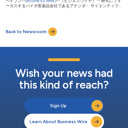
ヘイブン--(
BUSINESS WIRE
)--（ビジネスワイヤ） -- 研究にフォ
同でNantheia™ ATL5の臨床試験を開始することを嬉しく思いま
ーカスするバイオ医薬品会社であるアナンダ・ サイエンティフ
す。喫煙は世界中で重大な健康問題となっており、私たちは喫煙
ィックは、カンナビジオール（CBD）を使用する治験薬
とニコチン依存を減らすための新...
「Nantheia™ ATL5」をオピオイド使用障害（OUD）と慢性疼痛
の併発の治療向けに評価するための臨床試験の開始を発表しまし
た。これには、アナンダ独自の送達技術が活用され、デルタ-9-
Back to Newsroom
テトラヒドロカンナビノールが同時投与されます。（Clinical
Trials.gov識別番号：NCT06544291） この臨床試験はエール大
学医学部で実施され、エール大学医学部の疼痛と依存症相互作用
神経科学（PAIN）研究室の所長であり、入院精神科副主任である
主任研究者ジョアン・P・デ・アキノ医学博士が主導します。こ
の臨床試験の資金は国立薬物乱用研究所（NIDA）からの助成金
によって賄われます。 この臨床試験の主な目的は、OUDおよび
慢性疼痛を持つ人々の痛みと手がかり誘発性渇望の両方を軽減す
Wish your news had
るためTHCと同時投与されるNantheia™ ATL5,...
this kind of reach?
Sign Up
Learn About Business Wire