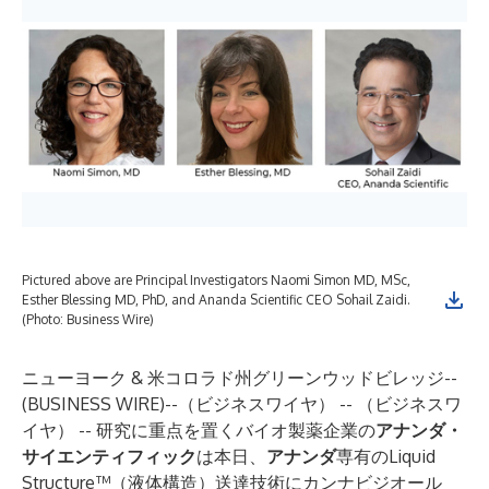
Pictured above are Principal Investigators Naomi Simon MD, MSc,
Esther Blessing MD, PhD, and Ananda Scientific CEO Sohail Zaidi.
(Photo: Business Wire)
ニューヨーク & 米コロラド州グリーンウッドビレッジ--
(
BUSINESS WIRE
)--
（ビジネスワイヤ） -- （ビジネスワ
イヤ） -- 研究に重点を置くバイオ製薬企業の
アナンダ・
サイエンティフィック
は本日、
アナンダ
専有のLiquid
Structure™（液体構造）送達技術にカンナビジオール