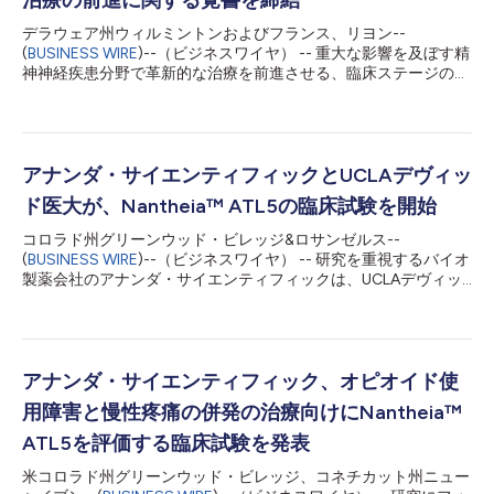
治療の前進に関する覚書を締結
デラウェア州ウィルミントンおよびフランス、リヨン--
(
BUSINESS WIRE
)--（ビジネスワイヤ） -- 重大な影響を及ぼす精
神神経疾患分野で革新的な治療を前進させる、臨床ステージの医
薬品開発企業であるアナンダ・サイエンティフィックは、ベンタ
SASと了解覚書（MOU）を締結したことを発表しました。この
MOUは、欧州、中東・北アフリカ（MENA）地域における新しい
外傷後ストレス障害（PTSD）治療の開発と将来の利用可能性を
前進させる取り組みにおいて、両社が協力する可能性を追求する
アナンダ・サイエンティフィックとUCLAデヴィッ
ことを示すものです。 PTSDは世界中何百万の人々に影響を及ぼ
ド医大が、Nantheia™ ATL5の臨床試験を開始
す慢性衰弱疾患です。PTSDは患者様、ご家族、コミュニティに
広範かつ壊滅的な影響を及ぼすのにも関わらず、過去20年間、
コロラド州グリーンウッド・ビレッジ&ロサンゼルス--
新たなアプローチを採用する医薬品は存在せず、重大な医療ニー
(
BUSINESS WIRE
)--（ビジネスワイヤ） -- 研究を重視するバイオ
ズが満たされていないことが強調されてきました。 現在、アナ
製薬会社のアナンダ・サイエンティフィックは、UCLAデヴィッ
ンダ・サイエンティフィックは自社の医療開発パイプラインの一
ド・ゲフィン医科大学のセメル神経科学研究所と共に、
環として、PTSD治療における臨床試験で評価中の治験製剤であ
Nantheia™ ATL5の臨床試験の開始を発表しました。Nantheia™
るNantheia™を前進させています。MOUの条項に基づき、アナ
ATL5は、カンナビジオール（CBD）をアナンダ独自のデリバリ
ンダ・サイエンティフィックは引...
ー技術と組み合わせた治験薬であり、カンナビジオールの禁煙効
果を分析するためのものです。（Clinical Trials.gov識別番号：
アナンダ・サイエンティフィック、オピオイド使
NCT06218056） この臨床試験は、研究責任者Edythe London
用障害と慢性疼痛の併発の治療向けにNantheia™
博士が主導して行います。London博士は、UCLAゲフィン医学部
のセメル研究所における分子医療薬理学精神医学と、生物行動科
ATL5を評価する臨床試験を発表
学の特別教授です。この試験の資金は、医療用カンナビス研究セ
米コロラド州グリーンウッド・ビレッジ、コネチカット州ニュー
ンターから提供された助成金によるものです。 「アナンダと共