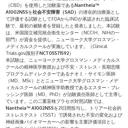
（CBD）を使用した治験薬である
Nantheia™
A1002N5S
を
社会不安障害（SAD）
の潜在的治療薬とし
て評価する試験としてFDAからINDが承認された臨床試
験で、最初の被験者を登録したと発表しました。本試験
は、米国国立補完統合衛生センター（NCCIH、NIHの一
部門）が資金を提供し、
ニューヨーク大学グロスマン・
メディカルスクール
が実施しています。（
Clinical
Trials.gov識別子
NCT05571592
）
本試験は、ニューヨーク大学グロスマン・メディカルス
クールの精神医学教授および不安・ストレス・長期悲嘆
プログラムディレクターである
ナオミ・サイモン医師
（MD、MSc）
ととニューヨーク大学グロスマン・メデ
ィカルスクールの精神医学助教授である
エスター・ブレ
ッシング医師（MD、PhD）
が治験責任医師として主導し
ています。この二重盲検プラセボ対照試験では、
Nantheia™ A1002N5S
を21日間投与し、トリアー社会的
ストレステスト（TSST）で誘発された不安の変化および
神経画像バイオマーカーへの影響を主要評価項目とし