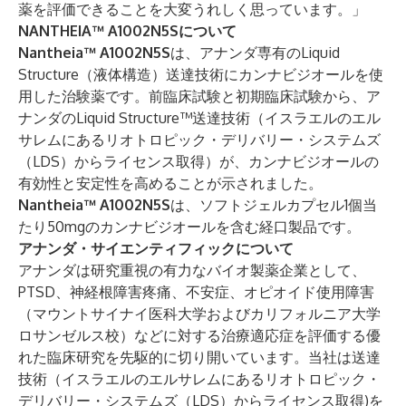
薬を評価できることを大変うれしく思っています。」
NANTHEIA™ A1002N5Sについて
Nantheia™ A1002N5S
は、アナンダ専有のLiquid
Structure（液体構造）送達技術にカンナビジオールを使
用した治験薬です。前臨床試験と初期臨床試験から、ア
ナンダのLiquid Structure™送達技術（イスラエルのエル
サレムにある
リオトロピック・デリバリー・システムズ
（LDS）
からライセンス取得）が、カンナビジオールの
有効性と安定性を高めることが示されました。
Nantheia™ A1002N5S
は、ソフトジェルカプセル1個当
たり50mgのカンナビジオールを含む経口製品です。
アナンダ・サイエンティフィックについて
アナンダは研究重視の有力なバイオ製薬企業として、
PTSD
、
神経根障害疼痛
、
不安症
、オピオイド使用障害
（
マウントサイナイ医科大学
および
カリフォルニア大学
ロサンゼルス校
）などに対する治療適応症を評価する優
れた臨床研究を先駆的に切り開いています。当社は送達
技術（イスラエルのエルサレムにある
リオトロピック・
デリバリー・システムズ（LDS）
からライセンス取得)を