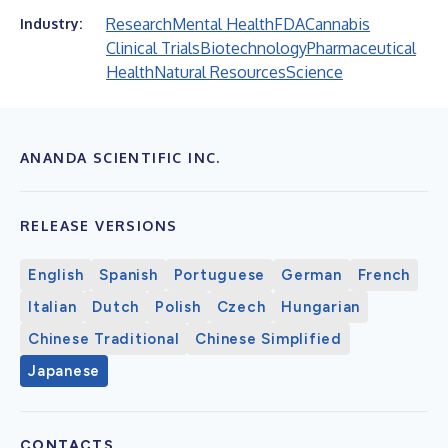
Research
Mental Health
FDA
Cannabis
Industry:
Clinical Trials
Biotechnology
Pharmaceutical
Health
Natural Resources
Science
ANANDA SCIENTIFIC INC.
RELEASE VERSIONS
English
Spanish
Portuguese
German
French
Italian
Dutch
Polish
Czech
Hungarian
Chinese Traditional
Chinese Simplified
Japanese
CONTACTS