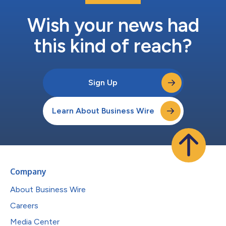
なり、段階的に拡張する際の複数のステップを経る必要性が軽減
Impellaをシースから直接取り外すことができるため、心臓ポン
Wish your news had
プの抜去や血管の閉鎖時の患者管理が容易に アビオメ...
this kind of reach?
Sign Up
Learn About Business Wire
Company
About Business Wire
Careers
Media Center