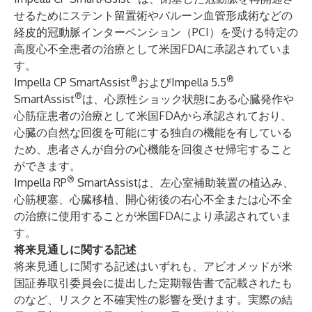
せるためにステント留置術やバルーン血管形成術などの
経皮的冠動脈インターベンション（PCI）を受ける特定の
高度心不全患者の治療として米国FDAに承認されていま
す。
®
®
Impella CP SmartAssist
およびImpella 5.5
®
SmartAssist
は、心原性ショック状態にある心臓発作や
心筋症患者の治療として米国FDAから承認されており、
心臓の自然な回復を可能にする独自の機能を有している
ため、患者さんが自分の心機能を回復させ帰宅すること
ができます。
®
Impella RP
SmartAssistは、左心室補助装置の植込み、
心筋梗塞、心臓移植、開心術後の右心不全または心不全
の治療に使用することが米国FDAにより承認されていま
す。
将来見通しに関する記述
将来見通しに関する記述はいずれも、アビオメッドが米
国証券取引委員会に提出した定期報告書で記載されたも
のなど、リスクと不確実性の影響を受けます。実際の結