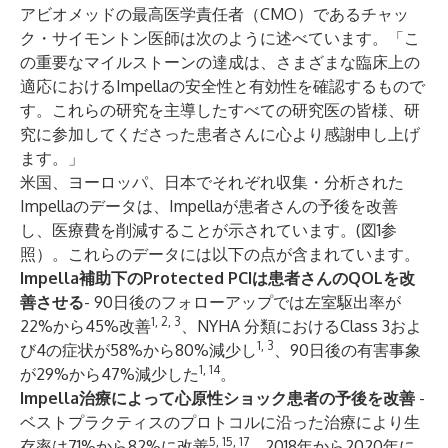
アビオメッドの最高医学責任者（CMO）であるチャッ
ク・サイモントン医師は次のように述べています。「こ
の重要なマイルストーンの達成は、さまざまな臨床上の
適応におけるImpellaの安全性と有効性を確認するもので
す。これらの研究を主導したすべての研究医の皆様、研
究に参加してくださった患者さんに心より感謝申し上げ
ます。」
米国、ヨーロッパ、日本でそれぞれ収集・分析された
Impellaのデータは、Impellaが患者さんの予後を改善
し、医療費を削減することが示されています。(図1参
照）。これらのデータには以下の点が含まれています。
Impella補助下のProtected PCIは患者さんのQOLを改
善させる
- 90日後のフォローアップでは左室駆出率が
1, 2, 3
22%から45%改善
、NYHA 分類におけるClass 3およ
1, 3
び4の症状が58%から80%減少し
、90日後の有害事象
1, 14
が29%から47%減少した
。
Impella治療によって心原性ショック患者の予後を改善
-
ベストプラクティスのプロトコルに沿った治療により生
5, 15, 17
存率は71%から82%に改善
、2018年から2020年に