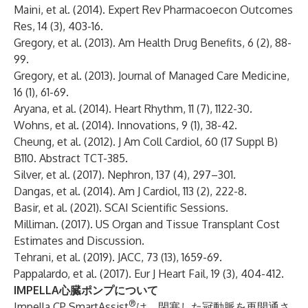
Maini, et al. (2014). Expert Rev Pharmacoecon Outcomes
Res, 14 (3), 403-16.
Gregory, et al. (2013). Am Health Drug Benefits, 6 (2), 88-
99.
Gregory, et al. (2013). Journal of Managed Care Medicine,
16 (1), 61-69.
Aryana, et al. (2014). Heart Rhythm, 11 (7), 1122-30.
Wohns, et al. (2014). Innovations, 9 (1), 38-42.
Cheung, et al. (2012). J Am Coll Cardiol, 60 (17 Suppl B)
B110. Abstract TCT-385.
Silver, et al. (2017). Nephron, 137 (4), 297–301.
Dangas, et al. (2014). Am J Cardiol, 113 (2), 222-8.
Basir, et al. (2021). SCAI Scientific Sessions.
Milliman. (2017). US Organ and Tissue Transplant Cost
Estimates and Discussion.
Tehrani, et al. (2019). JACC, 73 (13), 1659-69.
Pappalardo, et al. (2017). Eur J Heart Fail, 19 (3), 404-412.
IMPELLA心臓ポンプについて
®
Impella CP SmartAssist
は、閉塞した冠動脈を再開通さ