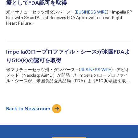
療としてFDA認可を取得
ィカルセンターで治療を受けられました。 Impella RP Flexは、内
頸静脈（IJ）から経皮的に留置されるため、サポート下でも患者
米マサチューセッツ州ダンバース--(
BUSINESS WIRE
)--Impella RP
さんの移動が可能であり、また、柔軟なカニュラがエキストラサ
Flex with SmartAssist Receives FDA Approval to Treat Right
ポートガイドワイヤーを通じて挿入され、留置が容易な設計にな
Heart Failure...
っています。SmartAssist のデュアルセンサー テクノロジーと
ImpellaConnectを搭載し、医療従事者はインターネットに接続
されたデバイ...
Impellaのロープロファイル・シースが米国FDAよ
り510(k)の認可を取得
米マサチューセッツ州・ダンバース--(
BUSINESS WIRE
)--アビオ
メッド（Nasdaq: ABMD）が開発したImpella のロープロファイ
ル・シースが、米国食品医薬品局（FDA）より510(k)承認を取得
しましたのでお知らせします。このシースは、Impella CPの留置
に使用されている従来の14Fr（フレンチ）のシースと比較して、
内径はそのままに、外径が約2Fr小さくなりました。 ロープロフ
ァイル・シースは、Impellaのシングルアクセスに対応するよう
Back to Newsroom
特別に設計された初めてのシースで、アクセス部位を追加する必
要性がなくなりました。また、以下のような特長があります。
集中治療室に送られた患者さんへのピールアウェイシースや再ア
クセスシースの必要性をなくし、アクセスや使いやすさを簡素化
血管合併症や出血をさらに最小限に 親水性コーティングを施し
たロングテーパーダイレーターにより、血管内への挿入が容易に