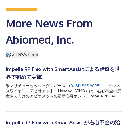
More News From
Abiomed, Inc.
Get RSS Feed
Impella RP Flex with SmartAssistによる治療を世
界で初めて実施
米マサチューセッツ州ダンバース--(
BUSINESS WIRE
)--（ビジネ
スワイヤ） --アビオメッド（Nasdaq: ABMD）は、右心不全の患
者さん向けのアビオメッドの最新心臓ポンプ、Impella RP Flex
with SmartAssistが世界で初めて3人の患者さんに治療が行われ
たことを発表します。3名の患者さんは全員Impellaの補助から離
脱し、2名の患者さんはすでに自分の心機能を取り戻し、退院さ
れています。患者さんは、ニュージャージー州ハッケンサックの
ハッケンサック大学メディカルセンター/ハッケンサック・メリ
Impella RP Flex with SmartAssistが右心不全の治
ディアン・ヘルスとテキサス州キングウッドのキングウッドメデ