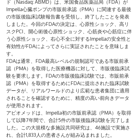
ド
（Nasdaq: ABMD）は、米国食品医薬品局（FDA）が
Impella心臓ポンプ
の市販前承認（PMA）に関連する最後
の市販後臨床試験報告書を受領し、終了したことを発表
しました。今回のFDAの決定は、心原性ショック、高リ
スクPCI、開心術後心原性ショック、心筋炎や心筋症に伴
う心原性ショック、右心不全に対するImpellaの安全性と
有効性がFDAによってさらに実証されたことを意味しま
す。
FDAは通常、FDA最高レベルの規制認可である市販前承
認（PMA）を取得した医療機器に対して、市販後臨床試
験を要求します。FDAの市販後臨床試験では、市販前承
認（PMA）を取得するためにFDAに提出された臨床試験
データが、リアルワールドのより広範な患者集団に適用
されることを確認するために、精度の高い前向きデータ
が使用されます。
アビオメッドは、Impella初の市販前承認（PMA）を取得
して以降7年間で、合計5件の市販後臨床試験を完了しま
した。この大規模な多施設共同研究は、46施設で実施さ
れ、合計1,833人の患者さんが組み込まれました。