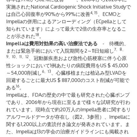
実施されたNational Cardiogenic Shock Initiative Studyで
4, 15
は自己心回復率が90%から99%に改善
、ECMOと
Impellaの併用によるアンローディング（ECpellaとして
知られています）によって最大で2倍の生存率となるこ
18
とが示された
。
Impellaは費用対効果の高い治療法である
- 待機的、
7、8、
または緊急手術において入院期間を2～11日短縮し
9、10、11、12
、冠動脈疾患および急性心筋梗塞に伴う心原
性ショックにおいて1例あたりの病院費用をUS $ 45,000
6、13
～54,000削減し
、心臓移植または植込み型LVADを
回避するごとに最大US $ 887,000のコスト削減が可能で
16
ある
。
Impellaは、FDAの歴史の中で最も研究された心臓ポンプ
であり、2006年から現在に至るまで様々な試研究が行わ
れています。現時点で約20万人のImpella患者に関するリ
アルワールドデータが存在し（図2、3参照）、Impellaに
関する1,200以上の査読付き論文が発表されています。ま
た、Impellaは13の学会の治療ガイドラインにも掲載され