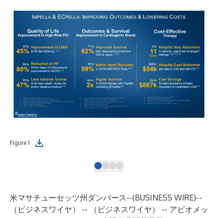
Figure 1
Fig
米マサチューセッツ州ダンバース--(
BUSINESS WIRE
)--
（ビジネスワイヤ） -- （ビジネスワイヤ） --
アビオメッ