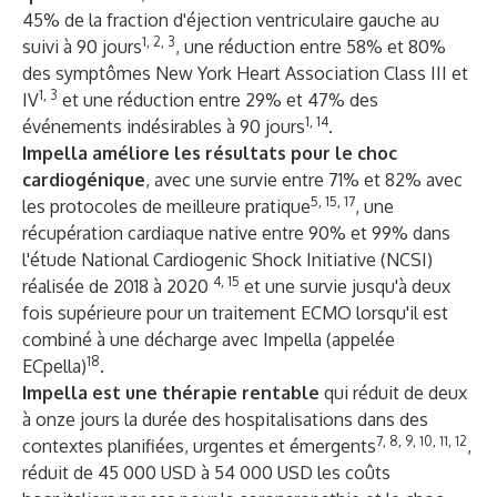
45% de la fraction d'éjection ventriculaire gauche au
1, 2, 3
suivi à 90 jours
, une réduction entre 58% et 80%
des symptômes New York Heart Association Class III et
1, 3
IV
et une réduction entre 29% et 47% des
1, 14
événements indésirables à 90 jours
.
Impella améliore les résultats pour le choc
cardiogénique
, avec une survie entre 71% et 82% avec
5, 15, 17
les protocoles de meilleure pratique
, une
récupération cardiaque native entre 90% et 99% dans
l'étude National Cardiogenic Shock Initiative (NCSI)
4, 15
réalisée de 2018 à 2020
et une survie jusqu'à deux
fois supérieure pour un traitement ECMO lorsqu'il est
combiné à une décharge avec Impella (appelée
18
ECpella)
.
Impella est une thérapie rentable
qui réduit de deux
à onze jours la durée des hospitalisations dans des
7, 8, 9, 10, 11, 12
contextes planifiées, urgentes et émergents
,
réduit de 45 000 USD à 54 000 USD les coûts