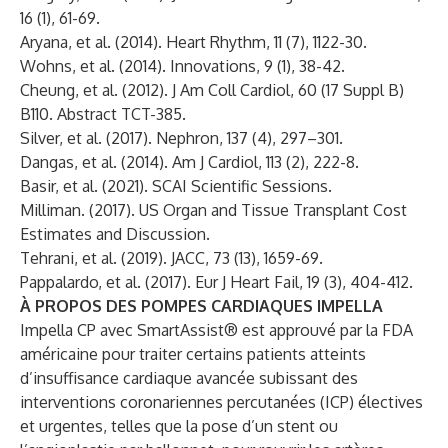
16 (1), 61-69.
Aryana, et al. (2014). Heart Rhythm, 11 (7), 1122-30.
Wohns, et al. (2014). Innovations, 9 (1), 38-42.
Cheung, et al. (2012). J Am Coll Cardiol, 60 (17 Suppl B)
B110. Abstract TCT-385.
Silver, et al. (2017). Nephron, 137 (4), 297–301.
Dangas, et al. (2014). Am J Cardiol, 113 (2), 222-8.
Basir, et al. (2021). SCAI Scientific Sessions.
Milliman. (2017). US Organ and Tissue Transplant Cost
Estimates and Discussion.
Tehrani, et al. (2019). JACC, 73 (13), 1659-69.
Pappalardo, et al. (2017). Eur J Heart Fail, 19 (3), 404-412.
À PROPOS DES POMPES CARDIAQUES IMPELLA
Impella CP avec SmartAssist® est approuvé par la FDA
américaine pour traiter certains patients atteints
d’insuffisance cardiaque avancée subissant des
interventions coronariennes percutanées (ICP) électives
et urgentes, telles que la pose d’un stent ou