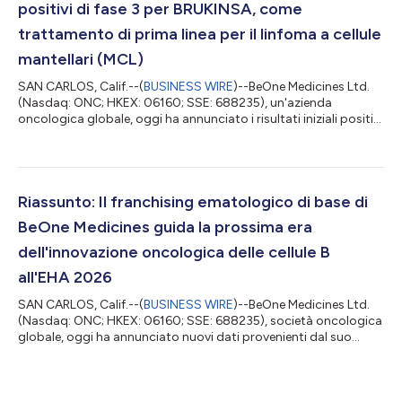
positivi di fase 3 per BRUKINSA, come
trattamento di prima linea per il linfoma a cellule
mantellari (MCL)
SAN CARLOS, Calif.--(
BUSINESS WIRE
)--BeOne Medicines Ltd.
(Nasdaq: ONC; HKEX: 06160; SSE: 688235), un'azienda
oncologica globale, oggi ha annunciato i risultati iniziali positivi
dallo studio di fase 3 MANGROVE (BGB-3111-306;
NCT04002297) volto a valutare l'inibitore fondamentale della
tirosin-chinasi di Bruton (BTK) BRUKINSA® (zanubrutinib) in
combinazione con rituximab rispetto a bendamustine più
rituximab (BR) nei pazienti adulti affetti da linfoma delle cellule
Riassunto: Il franchising ematologico di base di
mantellari (MCL) non preceden...
BeOne Medicines guida la prossima era
dell'innovazione oncologica delle cellule B
all'EHA 2026
SAN CARLOS, Calif.--(
BUSINESS WIRE
)--BeOne Medicines Ltd.
(Nasdaq: ONC; HKEX: 06160; SSE: 688235), società oncologica
globale, oggi ha annunciato nuovi dati provenienti dal suo
franchising ematologico di base al Congresso 2026 della
European Hematology Association (EHA) a Stoccolma. I
risultati aggiornati di tacabrutideg (BGB-16673), un potenziale
degradatore della tirosina chinasi di Bruton (BTK) best-in-class,