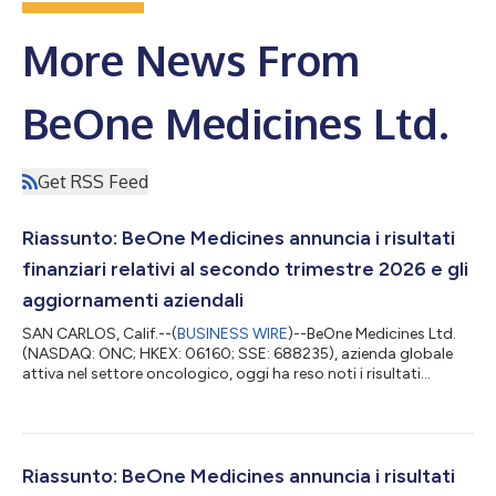
More News From
BeOne Medicines Ltd.
Get RSS Feed
Riassunto: BeOne Medicines annuncia i risultati
finanziari relativi al secondo trimestre 2026 e gli
aggiornamenti aziendali
SAN CARLOS, Calif.--(
BUSINESS WIRE
)--BeOne Medicines Ltd.
(NASDAQ: ONC; HKEX: 06160; SSE: 688235), azienda globale
attiva nel settore oncologico, oggi ha reso noti i risultati
finanziari e gli aggiornamenti aziendali relativi al secondo
trimestre 2026. Il testo originale del presente annuncio, redatto
nella lingua di partenza, è la versione ufficiale che fa fede. Le
traduzioni sono offerte unicamente per comodità del lettore e
devono rinviare al testo in lingua originale, che è l'unico giuridic...
Riassunto: BeOne Medicines annuncia i risultati