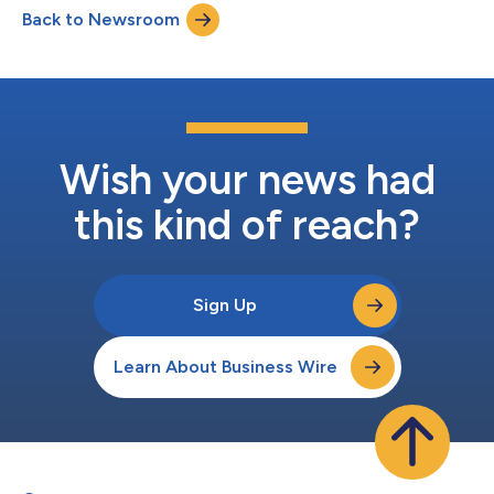
Back to Newsroom
ha dimostrato di dare risposte durature nella leucemia linfatica
cronica/linfoma li...
Wish your news had
this kind of reach?
Sign Up
Learn About Business Wire