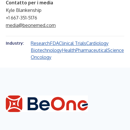
Contatto per i media
Kyle Blankenship
+1 667-351-5176
media@beonemed.com
Research
FDA
Clinical Trials
Cardiology
Industry:
Biotechnology
Health
Pharmaceutical
Science
Oncology