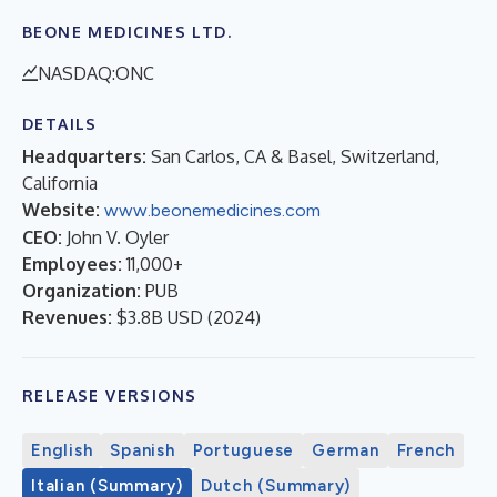
BEONE MEDICINES LTD.
NASDAQ:ONC
DETAILS
Headquarters:
San Carlos, CA & Basel, Switzerland,
California
Website:
www.beonemedicines.com
CEO:
John V. Oyler
Employees:
11,000+
Organization:
PUB
Revenues:
$3.8B USD
(
2024
)
RELEASE VERSIONS
English
Spanish
Portuguese
German
French
Italian (Summary)
Dutch (Summary)