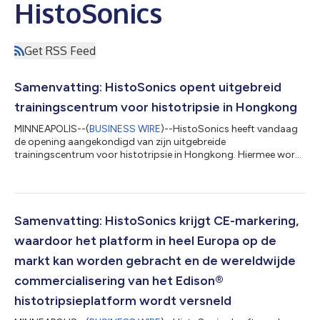
HistoSonics
Get RSS Feed
Samenvatting: HistoSonics opent uitgebreid
trainingscentrum voor histotripsie in Hongkong
MINNEAPOLIS--(
BUSINESS WIRE
)--HistoSonics heeft vandaag
de opening aangekondigd van zijn uitgebreide
trainingscentrum voor histotripsie in Hongkong. Hiermee wordt
de positie van de stad als toonaangevend knooppunt voor
artsenopleidingen, klinische samenwerking en innovatie in Azië
versterkt. Het centrum, dat oorspronkelijk in mei 2025 in het
Gleneagles Hospital Hong Kong werd geopend, was de eerste
trainingsfaciliteit voor histotripsie in Azië. Sinds de opening
Samenvatting: HistoSonics krijgt CE-markering,
heeft het centrum artsen uit de h...
waardoor het platform in heel Europa op de
markt kan worden gebracht en de wereldwijde
commercialisering van het Edison®
histotripsieplatform wordt versneld