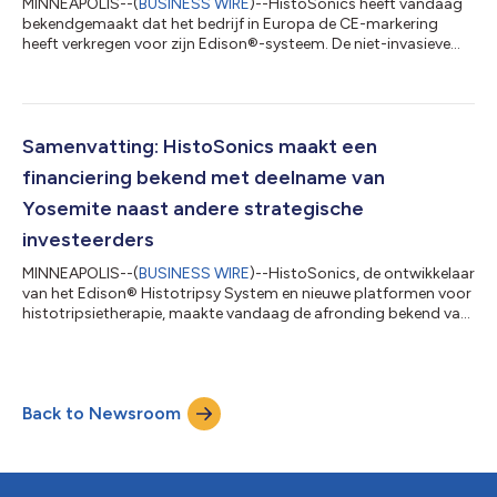
MINNEAPOLIS--(
BUSINESS WIRE
)--HistoSonics heeft vandaag
bekendgemaakt dat het bedrijf in Europa de CE-markering
heeft verkregen voor zijn Edison®-systeem. De niet-invasieve
histotripsietechnologie van het bedrijf wordt nu in Europa op
de markt gebracht en ook in andere landen waar de CE-
markering wordt erkend. Het Edison-systeem is een innovatief,
niet-invasief, met beeld ondersteund platform dat bedoeld is
voor de vernietiging van levertumoren. Het maakt het mogelijk
Samenvatting: HistoSonics maakt een
om niet-operabele levertum...
financiering bekend met deelname van
Yosemite naast andere strategische
investeerders
MINNEAPOLIS--(
BUSINESS WIRE
)--HistoSonics, de ontwikkelaar
van het Edison® Histotripsy System en nieuwe platformen voor
histotripsietherapie, maakte vandaag de afronding bekend van
een nieuwe financieringsronde met deelname van Reed Jobs en
Yosemite, die ernaar streven om “kanker niet-dodelijk in onze
levensloop te maken”, samen met verschillende nieuwe
strategische investeerders. Er werden geen andere financiële
Back to Newsroom
voorwaarden bekendgemaakt. Deze financiering komt op een
belangrijk momentum voor...