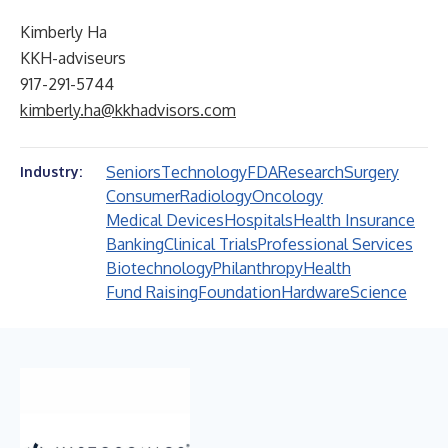
Kimberly Ha
KKH-adviseurs
917-291-5744
kimberly.ha@kkhadvisors.com
Seniors
Technology
FDA
Research
Surgery
Industry:
Consumer
Radiology
Oncology
Medical Devices
Hospitals
Health Insurance
Banking
Clinical Trials
Professional Services
Biotechnology
Philanthropy
Health
Fund Raising
Foundation
Hardware
Science