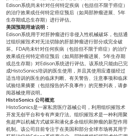
Edison系统尚未针对任何特定疾病（包括但不限于癌症）
的治疗效果或任何特定癌症预后（如局部肿瘤进展、5年
生存期或总生存期）进行评估。
美国预期用途说明：
Edison系统用于对肝肿瘤进行非侵入性机械破坏，包括通
过组织摧毁术对无法切除的肝脏肿瘤进行部分或完全破
坏。FDA尚未针对任何疾病（包括但不限于癌症）的治疗
效果或任何特定癌症预后（如局部肿瘤进展、5年生存期
或总生存期）对Edison系统进行评估。该系统只能由已完
成HistoSonics培训的医生使用，并且其使用应遵循经过
适当培训的医生的临床判断。有关警告、注意事项和临床
试验结果摘要（包括报告的不良事件）的完整列表，请参
阅器械使用说明。
HistoSonics 公司概览
HistoSonics是一家私营医疗器械公司，利用组织摧毁术
开发无创平台和专有声束疗法。组织摧毁术是一种利用聚
焦超声以机械方式破坏和液化多余组织和肿瘤的新型作用
机制。该公司目前专注于在美国和部分全球市场将其用于