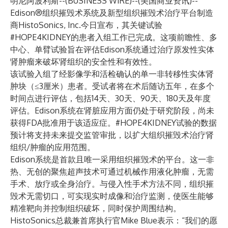
明尼阿波利斯--(
BUSINESS WIRE
)--
(美国商业资讯)--
Edison®组织摧毁术系统及新型组织摧毁术治疗平台制造
商
HistoSonics, Inc.
今日宣布，其关键试验
#HOPE4KIDNEY的患者入组工作已完成。这项前瞻性、多
中心、单臂试验旨在评估Edison系统通过治疗原发性实体
肾肿瘤来破坏肾组织的安全性和有效性。
该试验入组了经影像学和活检确认的单一非转移性实体肾
肿块（≤3厘米）患者。受试者将在术后随访五年，在多个
时间点进行评估，包括14天、30天、90天、180天及年度
评估。Edison系统在肾脏应用方面仍处于研究阶段，尚未
获得FDA批准用于该适应症。#HOPE4KIDNEY试验的数据
预计将支持未来提交监管审批，以扩大组织摧毁术治疗肾
组织/肿瘤的应用范围。
Edison系统是首款且唯一采用组织摧毁术的平台。这一非
热、无创的聚焦超声技术可通过机械作用液化肿瘤，无需
手术、放疗或全身治疗。与侵入性手术方法不同，组织摧
毁术无需切口，可实现实时成像和治疗监测，使医生能够
精准靶向并控制组织破坏，同时保护周围结构。
HistoSonics总裁兼首席执行官Mike Blue表示：“我们的愿