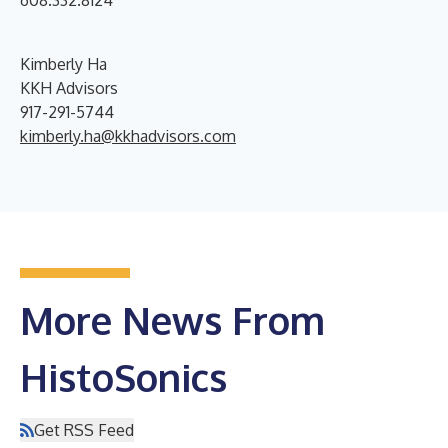
Kimberly Ha
KKH Advisors
917-291-5744
kimberly.ha@kkhadvisors.com
More News From
HistoSonics
Get RSS Feed