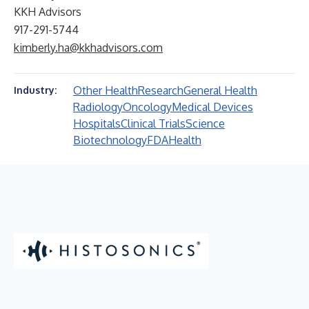
KKH Advisors
917-291-5744
kimberly.ha@kkhadvisors.com
Other Health
Research
General Health
Industry:
Radiology
Oncology
Medical Devices
Hospitals
Clinical Trials
Science
Biotechnology
FDA
Health