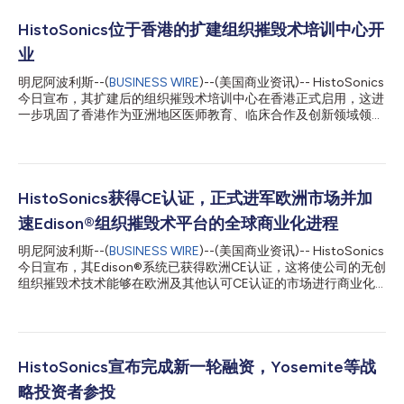
HistoSonics位于香港的扩建组织摧毁术培训中心开
业
明尼阿波利斯--(
BUSINESS WIRE
)--(美国商业资讯)-- HistoSonics
今日宣布，其扩建后的组织摧毁术培训中心在香港正式启用，这进
一步巩固了香港作为亚洲地区医师教育、临床合作及创新领域领先
枢纽的地位。 该中心最初于2025年5月在港怡医院（Gleneagles
Hospital Hong Kong）成立，是亚洲首家组织摧毁术培训基地。
自成立以来，该中心已接待了来自亚洲各地的医生前来参加实操培
训和临床观摩，从而推动了组织摧毁术在亚洲的普及。 扩建后的
设施将通过增强实践培训、临床观摩和多学科教育项目的容量，满
HistoSonics获得CE认证，正式进军欧洲市场并加
足日益增长的医师教育需求。医师们接受的相关培训包括患者筛
速Edison®组织摧毁术平台的全球商业化进程
选、治疗方案制定、操作流程以及在各自机构内建立成功的组织摧
毁术项目。 自2025年以来，港怡医院一直担任HistoSonics在该
明尼阿波利斯--(
BUSINESS WIRE
)--(美国商业资讯)-- HistoSonics
地区的医师教育卓越中心。在此基础上，HistoSonics与港怡医院
今日宣布，其Edison®系统已获得欧洲CE认证，这将使公司的无创
将继续在医师培训、临床研究及未来技术开发等领域深化战略合
组织摧毁术技术能够在欧洲及其他认可CE认证的市场进行商业化
作。 HistoSonics董事长兼首席执行官Mike Blue表示。“香港在亚
推广。 Edison系统是一款创新的无创、图像引导平台，旨在用于
洲一直处于组织摧毁术应用和医生培训的前沿。该培训中心的扩建
肝脏肿瘤的破坏治疗，包括对无法切除的肝脏肿瘤进行部分或完全
既反映了市场对组织摧...
破坏。该系统利用聚焦超声的机械特性（称为组织摧毁术），在单
次治疗中即可液化并破坏不需要的组织和肿瘤。该过程无需侵入性
手术或辐射，且与传统疗法相比，副作用可能更少。 此次CE认证
HistoSonics宣布完成新一轮融资，Yosemite等战
建立在越来越多的监管许可基础之上，并得到了不断积累的临床证
略投资者参投
据的支持，这些证据证明了组织摧毁术在治疗肝脏肿瘤方面的安全