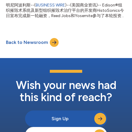
性和有效性。旨在评估Edison系统的临床研究已表明，该系统能够
明尼阿波利斯--(
BUSINESS WIRE
)--(美国商业资讯)-- Edison®组
精准靶向并破坏肝脏肿瘤，同时保持良好的安全性，避免了传统热
织摧毁术系统及新型组织摧毁术治疗平台的开发商HistoSonics今
消融或外科手术方法带来的许多并发症。 该获批部分基于
日宣布完成新一轮融资，Reed Jobs和Yosemite参与了本轮投资，
#HOPE4LIVER关键性临床试验的临床数据。该试验在美国和欧洲
其目标是“在我们有生之年让癌症不再致命”。此外，还有几家新的
（包括德国、意大利、西班牙和英国的医院）招募了患者。试验结
战略投资者也参与了此次融资。具体的融资条款未予披露。 此次
果显示，在所有治疗的肿瘤类型中，局部肿瘤控制率达到
融资正值HistoSonics发展势头强劲之际。公司正在全球范围内持
90%（12个月时1...
续扩大组织摧毁术在肝脏肿瘤治疗中的临床应用，并迅速推进其无
Back to Newsroom
创平台在实体瘤领域的其他应用。 HistoSonics董事长兼首席执行
官Mike Blue表示：“打造一家划时代的公司需要合作伙伴，而合作
伙伴的作用远不止提供资金。此次融资进一步引入了认同我们的使
命、深知未来机遇巨大，并与我们一样致力于为患者、医生和股东
创造持久价值的战略投资者。” 在过去的一年里，HistoSonics在
消除肝脏肿瘤（包括转移性肿瘤）方面加速了商业化和临床进展，
越来越多的医生开始采用该疗法，顶尖的学术医疗中心和医疗系统
对该技术的使用率也在不断增加。此外，公司近期向美国食品药品
Wish your news had
监督管理局(FDA)提交了D...
this kind of reach?
Sign Up