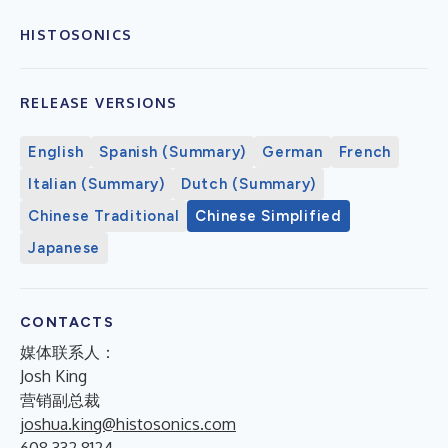
HISTOSONICS
RELEASE VERSIONS
English
Spanish (Summary)
German
French
Italian (Summary)
Dutch (Summary)
Chinese Traditional
Chinese Simplified
Japanese
CONTACTS
媒体联系人：
Josh King
营销副总裁
joshua.king@histosonics.com
608.332.8124