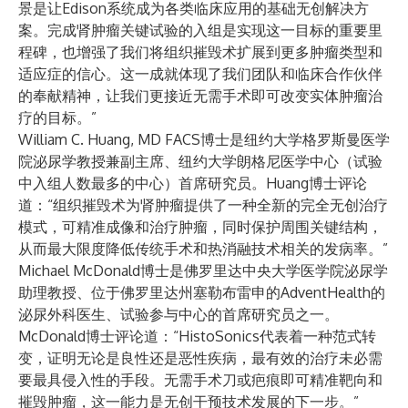
景是让Edison系统成为各类临床应用的基础无创解决方
案。完成肾肿瘤关键试验的入组是实现这一目标的重要里
程碑，也增强了我们将组织摧毁术扩展到更多肿瘤类型和
适应症的信心。这一成就体现了我们团队和临床合作伙伴
的奉献精神，让我们更接近无需手术即可改变实体肿瘤治
疗的目标。”
William C. Huang, MD FACS博士是纽约大学格罗斯曼医学
院泌尿学教授兼副主席、纽约大学朗格尼医学中心（试验
中入组人数最多的中心）首席研究员。Huang博士评论
道：“组织摧毁术为肾肿瘤提供了一种全新的完全无创治疗
模式，可精准成像和治疗肿瘤，同时保护周围关键结构，
从而最大限度降低传统手术和热消融技术相关的发病率。”
Michael McDonald博士是佛罗里达中央大学医学院泌尿学
助理教授、位于佛罗里达州塞勒布雷申的AdventHealth的
泌尿外科医生、试验参与中心的首席研究员之一。
McDonald博士评论道：“HistoSonics代表着一种范式转
变，证明无论是良性还是恶性疾病，最有效的治疗未必需
要最具侵入性的手段。无需手术刀或疤痕即可精准靶向和
摧毁肿瘤，这一能力是无创干预技术发展的下一步。”