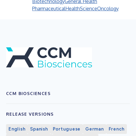
Biotechnology
General Health
Pharmaceutical
Health
Science
Oncology
CCM BIOSCIENCES
RELEASE VERSIONS
English
Spanish
Portuguese
German
French