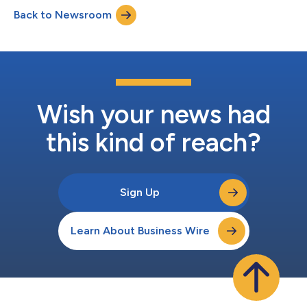
滴度数字聚合酶链式反应(ddPCR)和下一代测序(NGS)技术，开发
Back to Newsroom
了一系列用于靶向肿瘤、罕见病及产前/植入前诊断的伴随诊断
(CDx)检测，这些检测是为配合CCM Bio个性化医学治疗(Rx)管线
而设计的；2)合成生物学：经过工程改造的DNA和RNA操控酶对
IVD测试、PCR试剂及酶促DNA/RNA合成过程中使用的酶进行了改
进。 市场领先的DNA测序产品和诊断测试背后的成熟技术；包括
普林斯顿大学历史上发明的5项创收最高的技术之一 重点领域1和2
基于公司的专利技术。这些技术源于联合创始人兼首席执行官Raj
Chakrabarti博士在普林斯顿大学的博...
Wish your news had
this kind of reach?
Sign Up
Learn About Business Wire