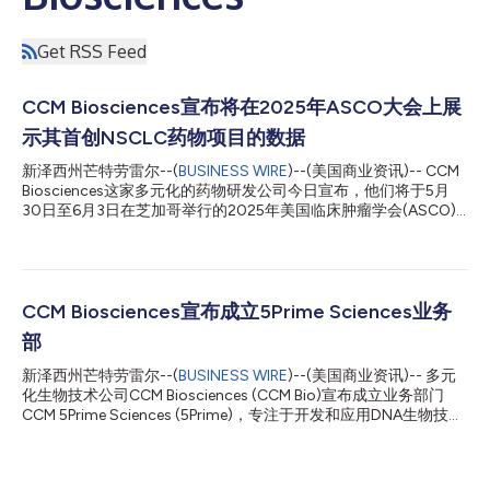
Get RSS Feed
CCM Biosciences宣布将在2025年ASCO大会上展
示其首创NSCLC药物项目的数据
新泽西州芒特劳雷尔--(
BUSINESS WIRE
)--(美国商业资讯)-- CCM
Biosciences这家多元化的药物研发公司今日宣布，他们将于5月
30日至6月3日在芝加哥举行的2025年美国临床肿瘤学会(ASCO)
年会上展示其针对非小细胞肺癌(NSCLC)的第4代EGFR抑制剂药物
研发项目。 NSCLC占肺癌病例的80%，是全球最常见的致死癌
症。表皮生长因子受体(EGFR)激活突变（Del19或L858R）是
NSCLC的主要致癌因素。EGFR阳性的NSCLC约占所有确诊
NSCLC病例的30%，其市场规模与PD-L1阳性的NSCLC相当，而
CCM Biosciences宣布成立5Prime Sciences业务
后者正是全球销量最高药物Keytruda®的主要适应症。目前，
部
EGFR阳性的NSCLC标准治疗方案以第3代 抑制剂为主，最具代表
性的是奥希替尼(Tagrisso®)，其年销售额超过60亿美元。大多数
新泽西州芒特劳雷尔--(
BUSINESS WIRE
)--(美国商业资讯)-- 多元
接受酪氨酸激酶抑制剂(TKI)治疗的患者最终都会产生耐药突变，包
化生物技术公司CCM Biosciences (CCM Bio)宣布成立业务部门
括守门突变T790M。作为第3代共价TKI，奥希替尼在应对T790M
CCM 5Prime Sciences (5Prime)，专注于开发和应用DNA生物技术
突变方面具有疗效，并且在一线治疗中可延缓其发生。然而，使用
领域的专有技术。5Prime的技术平台包括多个受专利保护且已实现
奥希替尼治疗不可避免地会诱导其他突变（尤其是C797S突变）...
全球商业化的组合物和方法，用于分子克隆、下一代DNA测序和分
子诊断。 5Prime重点关注两个领域：1)体外诊断(IVD)检测：采用