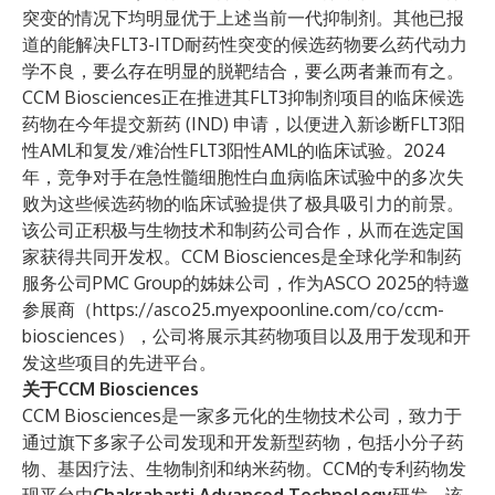
突变的情况下均明显优于上述当前一代抑制剂。其他已报
道的能解决FLT3-ITD耐药性突变的候选药物要么药代动力
学不良，要么存在明显的脱靶结合，要么两者兼而有之。
CCM Biosciences正在推进其FLT3抑制剂项目的临床候选
药物在今年提交新药 (IND) 申请，以便进入新诊断FLT3阳
性AML和复发/难治性FLT3阳性AML的临床试验。2024
年，竞争对手在急性髓细胞性白血病临床试验中的多次失
败为这些候选药物的临床试验提供了极具吸引力的前景。
该公司正积极与生物技术和制药公司合作，从而在选定国
家获得共同开发权。CCM Biosciences是全球化学和制药
服务公司PMC Group的姊妹公司，作为ASCO 2025的特邀
参展商（
https://asco25.myexpoonline.com/co/ccm-
biosciences
），公司将展示其药物项目以及用于发现和开
发这些项目的先进平台。
关于CCM Biosciences
CCM Biosciences是一家多元化的生物技术公司，致力于
通过旗下多家子公司发现和开发新型药物，包括小分子药
物、基因疗法、生物制剂和纳米药物。CCM的专利药物发