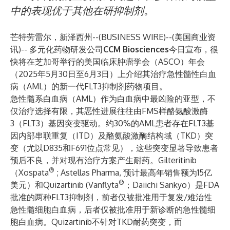
中的表现优于其他在研抑制剂。
芒特劳雷尔，新泽西州--(
BUSINESS WIRE
)--
(美国商业资
讯)-- 多元化药物研发公司
CCM Biosciences
今日宣布，很
快将在芝加哥举行的美国临床肿瘤学会（ASCO）年会
（2025年5月30日至6月3日）上介绍其治疗急性髓性白血
病（AML）的新一代FLT3抑制剂药物项目。
急性髓系白血病（AML）作为白血病中最凶险的亚型，不
仅治疗选择有限，其恶性进展往往由FMS样酪氨酸激酶
3（FLT3）基因突变驱动。约30%的AML患者存在FLT3基
因内部串联重复（ITD）及酪氨酸激酶结构域（TKD）突
变（尤以D835和F691位点常见），这些突变显著导致患者
预后不良，并对现有治疗方案产生耐药。Gilteritinib
®
（Xospata
; Astellas Pharma, 预计最高年销售额为15亿
®
美元）和Quizartinib (Vanflyta
；Daiichi Sankyo）是FDA
批准的两种FLT3抑制剂，前者仅被批准用于复发/难治性
急性髓细胞白血病，后者仅被批准用于新诊断的急性髓细
胞白血病。Quizartinib不针对TKD耐药突变，而