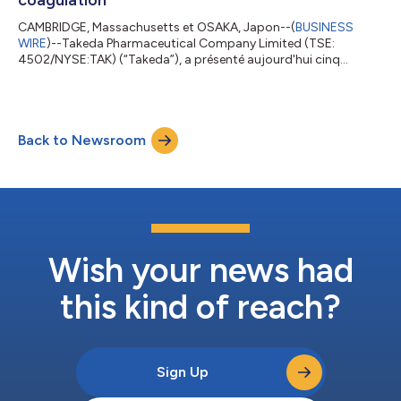
CAMBRIDGE, Massachusetts et OSAKA, Japon--(
BUSINESS
WIRE
)--Takeda Pharmaceutical Company Limited (TSE:
4502/NYSE:TAK) (“Takeda”), a présenté aujourd'hui cinq
posters d'hématologie et quatre résumés dans le cadre du 62e
congrès annuel et exposition de l'American Society of
Hematology (ASH). Takeda souligne ainsi son engagement à
faire progresser les traitements des troubles rares de la
Back to Newsroom
coagulation. La société présentera également lors du congrès
des données issues de son portefeuille plus large...
Wish your news had
this kind of reach?
Sign Up