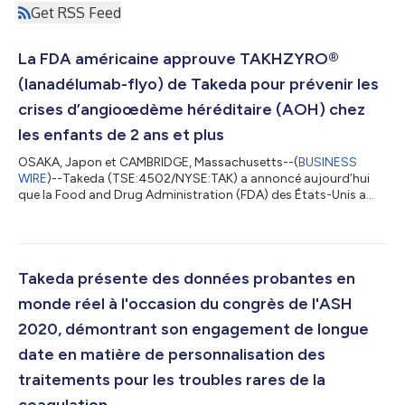
Get RSS Feed
La FDA américaine approuve TAKHZYRO®
(lanadélumab-flyo) de Takeda pour prévenir les
crises d’angioœdème héréditaire (AOH) chez
les enfants de 2 ans et plus
OSAKA, Japon et CAMBRIDGE, Massachusetts--(
BUSINESS
WIRE
)--Takeda (TSE:4502/NYSE:TAK) a annoncé aujourd’hui
que la Food and Drug Administration (FDA) des États-Unis a
approuvé la demande de licence de produits biologiques
supplémentaires (sBLA) pour l’utilisation étendue de
TAKHZYRO® (lanadélumab-flyo) à titre prophylactique pour
prévenir les attaques d’angioœdème héréditaire (AOH) chez les
patients pédiatriques de 2 à <12 ans.1 Avant l’approbation
Takeda présente des données probantes en
annoncée aujourd’hui, les seules options de...
monde réel à l'occasion du congrès de l'ASH
2020, démontrant son engagement de longue
date en matière de personnalisation des
traitements pour les troubles rares de la
coagulation