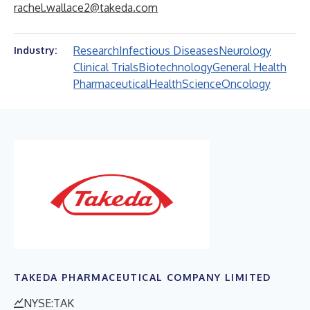
rachel.wallace2@takeda.com
Research
Infectious Diseases
Neurology
Industry:
Clinical Trials
Biotechnology
General Health
Pharmaceutical
Health
Science
Oncology
TAKEDA PHARMACEUTICAL COMPANY LIMITED
NYSE:TAK