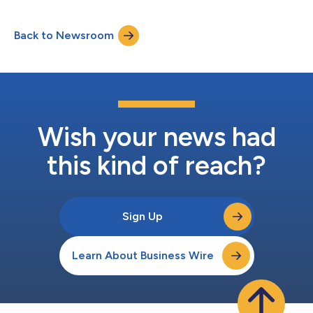
Hematologia (ASH) que realçam seu compromisso com
tratamentos avançados para distúrbios hemorrágicos raros. A
Back to Newsroom
Takeda também apresentará dados de seu portfólio e
planejamento mais amplo de oncologia na conferência. Saiba
mais aqui. As evi...
Wish your news had
this kind of reach?
Sign Up
Learn About Business Wire