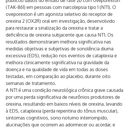
publicou dados do ensaio de fase 2b com oveporexton
(TAK-861) em pessoas com narcolepsia tipo 1 (NT1). O
oveporexton é um agonista seletivo do receptor de
orexina 2 (OX2R) oral em investigação, desenvolvido
para restaurar a sinalização da orexina e tratar a
deficiência de orexina subjacente que causa NT1. Os
resultados demonstraram melhora significativa nas
medidas objetivas e subjetivas de sonolência diurna
excessiva (EDS), redução nos eventos de cataplexia e
melhora clinicamente significativa na gravidade da
doença e na qualidade de vida em todas as doses
testadas, em comparação ao placebo, durante oito
semanas de tratamento.
A NT1 é uma condição neurológica crônica grave causada
por uma perda significativa de neurônios produtores de
orexina, resultando em baixos níveis de orexina, levando
à EDS, cataplexia (perda repentina do tônus ​​muscular),
sintomas cognitivos, sono noturno interrompido,
alucinações que ocorrem ao adormecer ou acordar, e