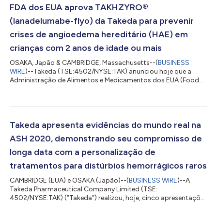
FDA dos EUA aprova TAKHZYRO®
(lanadelumabe-flyo) da Takeda para prevenir
crises de angioedema hereditário (HAE) em
crianças com 2 anos de idade ou mais
OSAKA, Japão & CAMBRIDGE, Massachusetts--(
BUSINESS
WIRE
)--Takeda (TSE:4502/NYSE:TAK) anunciou hoje que a
Administração de Alimentos e Medicamentos dos EUA (Food
and Drug Administration - FDA) aprovou a Solicitação de
Licença Biológica Suplementar (sBLA) para uso expandido do
TAKHZYRO® (lanadelumabe-flyo) para profilaxia, a fim de
prevenir crises de angioedema hereditário (HAE) em pacientes
pediátricos de 2 a menos de 12 anos de idade.1 Antes da
Takeda apresenta evidências do mundo real na
aprovação de hoje, as únicas opções de tratamento...
ASH 2020, demonstrando seu compromisso de
longa data com a personalização de
tratamentos para distúrbios hemorrágicos raros
CAMBRIDGE (EUA) e OSAKA (Japão)--(
BUSINESS WIRE
)--A
Takeda Pharmaceutical Company Limited (TSE:
4502/NYSE:TAK) (“Takeda”) realizou, hoje, cinco apresentações
de anúncios de hematologia e quatro resumos no 62o
Encontro e Exposição Anual da Sociedade Americana de