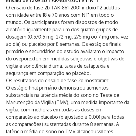
Ensaio de fase 2b TAK-861-2001 em NT1
O ensaio de fase 2b TAK-861-2001 incluiu 112 adultos
com idade entre 18 e 70 anos com NT1 em todo o
mundo. Os participantes foram dispostos de modo
aleatório igualmente para um dos quatro grupos de
dosagem (0,5/0,5 mg, 2/2 mg, 2/5 mg ou 7 mg uma vez
ao dia) ou placebo por 8 semanas. Os estágios finais
primário e secundários do estudo avaliaram o impacto
do oveporexton em medidas subjetivas e objetivas de
vigília e sonolência diurna, taxas de cataplexia e
segurança em comparação ao placebo.
Os resultados do ensaio de fase 2b mostraram:
O estágio final primário demonstrou aumentos
substanciais na latência média do sono no Teste de
Manutenção da Vigília (TMV), uma medida importante da
vigília, com melhoras em todas as doses em
comparação ao placebo (p ajustado ≤ 0,001 para todas
as comparações) sustentadas durante 8 semanas. A
latência média do sono no TMV alcançou valores