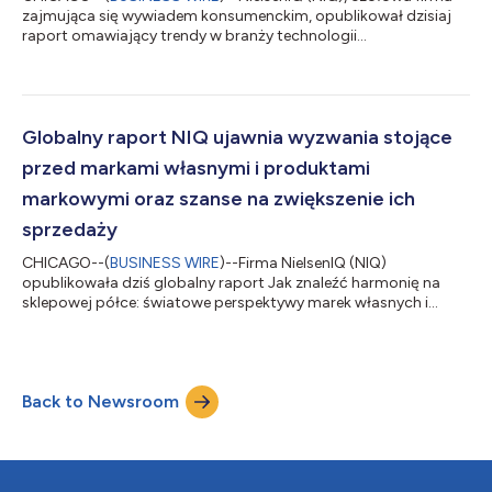
zajmująca się wywiadem konsumenckim, opublikował dzisiaj
raport omawiający trendy w branży technologii
konsumenckich w 2025, który przewiduje, że wartość globalnej
sprzedaży technologii konsumenckich i towarów trwałego
użytku osiągnie kwotę 1,29 bln USD. Ma to być wynikiem
aktywności rynków wschodzących, stosowania cykli wymiany
wyposażenia i wysokiej klasy innowacji, których można się
Globalny raport NIQ ujawnia wyzwania stojące
spodziewać w pozostałej części roku. – Aby rozwijać s...
przed markami własnymi i produktami
markowymi oraz szanse na zwiększenie ich
sprzedaży
CHICAGO--(
BUSINESS WIRE
)--Firma NielsenIQ (NIQ)
opublikowała dziś globalny raport Jak znaleźć harmonię na
sklepowej półce: światowe perspektywy marek własnych i
produktów markowych w 2025 roku , oferujący pogłębioną
analizę zmieniającego się na całym świecie stosunku
konsumentów do marek własnych i produktów markowych
oraz czynników katalizujących te trendy w skali globalnej i
Back to Newsroom
regionalnej, a także ważne wnioski, o których powinni pamiętać
detaliści i producenci towarów pakowanych dla konsumentó...