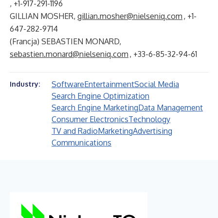
, +1-917-291-1196
GILLIAN MOSHER,
gillian.mosher@nielseniq.com
, +1-
647-282-9714
(Francja) SEBASTIEN MONARD,
sebastien.monard@nielseniq.com
, +33-6-85-32-94-61
Software
Entertainment
Social Media
Industry:
Search Engine Optimization
Search Engine Marketing
Data Management
Consumer Electronics
Technology
TV and Radio
Marketing
Advertising
Communications