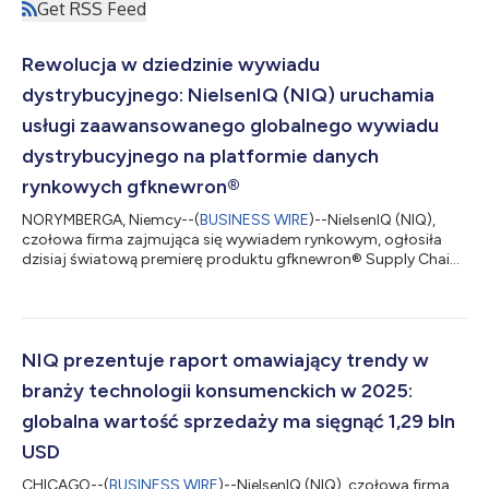
Get RSS Feed
Rewolucja w dziedzinie wywiadu
dystrybucyjnego: NielsenIQ (NIQ) uruchamia
usługi zaawansowanego globalnego wywiadu
dystrybucyjnego na platformie danych
rynkowych gfknewron®
NORYMBERGA, Niemcy--(
BUSINESS WIRE
)--NielsenIQ (NIQ),
czołowa firma zajmująca się wywiadem rynkowym, ogłosiła
dzisiaj światową premierę produktu gfknewron® Supply Chain
na swojej najnowocześniejszej platformie gfknewron ® . Po raz
pierwszy intuicyjna, stale dostępna platforma z funkcjami
sztucznej inteligencji będzie oferować globalne dane
dotyczące sprzedaży przez dystrybutorów, wspierając klientów
z branży Tech & Durables w zarządzaniu dystrybucją i kanałami
NIQ prezentuje raport omawiający trendy w
sprzedaży. Narzędzie to pomaga...
branży technologii konsumenckich w 2025:
globalna wartość sprzedaży ma sięgnąć 1,29 bln
USD
CHICAGO--(
BUSINESS WIRE
)--NielsenIQ (NIQ), czołowa firma