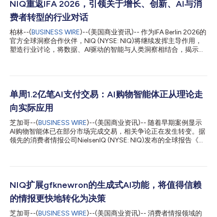
NIQ重返IFA 2026，引领关于增长、创新、AI与消
费者转型的行业对话
柏林--(
BUSINESS WIRE
)--(美国商业资讯)-- 作为IFA Berlin 2026的
官方全球洞察合作伙伴，NIQ (NYSE: NIQ)将继续发挥主导作用，
塑造行业讨论，将数据、AI驱动的智能与人类洞察相结合，揭示重
塑增长、创新和消费者行为的核心力量。通过高管主旨演讲、小组
讨论、独家市场情报以及战略性客户互动（包括参加IFA零售领袖
峰会、第四届NIQ商业早餐会以及一场专为中小企业打造的专属活
动），NIQ将帮助全球科技生态系统将快速的市场变化转化为可执
行的商业机遇。 围绕今年IFA的主题“未来即当下”(The Future Is
单周1.2亿笔AI支付交易：AI购物智能体正从理论走
Now)，NIQ将就重塑消费科技、家用电器和零售业的力量提供及
向实际应用
时的行业视角——涵盖AI驱动的创新、不断演变的消费者期望、全
渠道转型以及新兴的增长机遇。 在品牌和零售商应对经济不确定
芝加哥--(
BUSINESS WIRE
)--(美国商业资讯)-- 随着早期案例显示
性、购买行为转变以及日益增强的价格敏感度之际，NIQ的最新市
AI购物智能体已在部分市场完成交易，相关争论正在发生转变。据
场数据凸显了该行业面临的挑战与机遇。尽管部分地区的科技和耐
领先的消费者情报公司NielsenIQ (NYSE: NIQ)发布的全球报告《商
用消费品市场仍面临压力，但欧洲主要市场的增长仍在持续，这进
业革命：东西方交汇》(The Commerce Revolution: Where East
一步凸显了创新、敏捷性以及数据驱动决策的重要性。 NIQ全球科
Meets West)指出，智能体商务正从实验阶段迈向日常基础设施。
技与耐用消费品高级副总裁Perr...
据Ant Group数据，在2026年2月5日至11日这一周内，Alipay AI
Pay处理了超过1.2亿笔交易；与此同时，Adobe Analytics报告
称，2024年7月至2025年2月期间，来自生成式AI的美国零售网站
NIQ扩展gfknewron的生成式AI功能，将值得信赖
流量激增了1200%。 这是NielsenIQ针对全球商业格局转变发布的
的情报更快地转化为决策
第二份年中解读报告，进一步证实了零售业重心已向东转移的证
据。AI正日益成为贯穿直播电商、社交电商和即时零售等各种商业
芝加哥--(
BUSINESS WIRE
)--(美国商业资讯)-- 消费者情报领域的