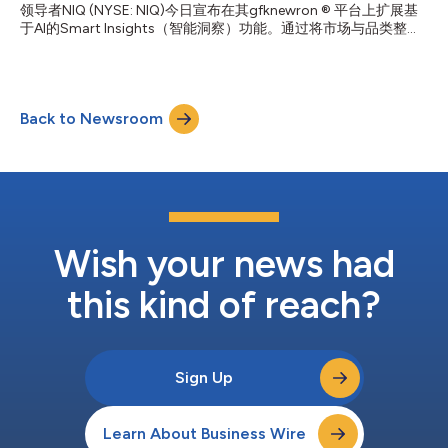
形态的连接层。然而，NielsenIQ自身的消费者数据显示，AI的能力
领导者NIQ (NYSE: NIQ)今日宣布在其gfknewron ® 平台上扩展基
与消费者的信任度之间仍存在明显差距。尽管消费者越来越习惯让
于AI的Smart Insights（智能洞察）功能。通过将市场与品类整合
AI进行调研和推荐，但很少有人准备好让AI直接完成购买。
至单一视图，gfknewron助力企业快速将复杂的市场、消费者及供
Nielsen...
应链数据转化为清晰且可付诸行动的情报。 最新的功能改进有助
于用户更快速地识别趋势、机遇和业绩驱动因素，从而缩短分析大
型数据集所需的时间，并加快各团队之间自信决策的进程。 随着
Back to Newsroom
品牌和零售商面临日益增长的压力，需要迅速应对消费者行为和市
场动态的变化，从日益丰富的数据集中挖掘出有意义洞察的能力已
成为一项重要的竞争优势。由于AI的效果取决于其背后的情报，
Smart Insights通过自动呈现对企业至关重要的趋势、机遇及业绩
驱动因素，助力企业充分释放NIQ可信市场情报的全部价值，使不
同职能和经验水平的用户都能更轻松地使用高级分析功能。 新增
内容 AI驱动的Smart Insights现已嵌入日益增多的GfKnewron市
场、供应链和消费者工作流中，使用户能够： 立即生成复杂数据
Wish your news had
集的摘要 分析长...
this kind of reach?
Sign Up
Learn About Business Wire