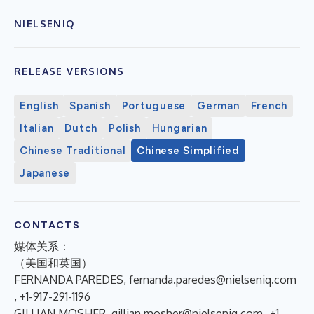
NIELSENIQ
RELEASE VERSIONS
English
Spanish
Portuguese
German
French
Italian
Dutch
Polish
Hungarian
Chinese Traditional
Chinese Simplified
Japanese
CONTACTS
媒体关系：
（美国和英国）
FERNANDA PAREDES,
fernanda.paredes@nielseniq.com
, +1-917-291-1196
GILLIAN MOSHER,
gillian.mosher@nielseniq.com
, +1-