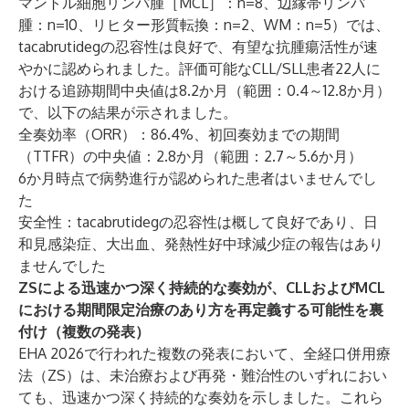
マントル細胞リンパ腫［MCL］：n=8、辺縁帯リンパ
腫：n=10、リヒター形質転換：n=2、WM：n=5）では、
tacabrutidegの忍容性は良好で、有望な抗腫瘍活性が速
やかに認められました。評価可能なCLL/SLL患者22人に
おける追跡期間中央値は8.2か月（範囲：0.4～12.8か月）
で、以下の結果が示されました。
全奏効率（ORR）：86.4%、初回奏効までの期間
（TTFR）の中央値：2.8か月（範囲：2.7～5.6か月）
6か月時点で病勢進行が認められた患者はいませんでし
た
安全性：tacabrutidegの忍容性は概して良好であり、日
和見感染症、大出血、発熱性好中球減少症の報告はあり
ませんでした
ZSによる迅速かつ深く持続的な奏効が、CLLおよびMCL
における期間限定治療のあり方を再定義する可能性を裏
付け（複数の発表）
EHA 2026で行われた複数の発表において、全経口併用療
法（ZS）は、未治療および再発・難治性のいずれにおい
ても、迅速かつ深く持続的な奏効を示しました。これら