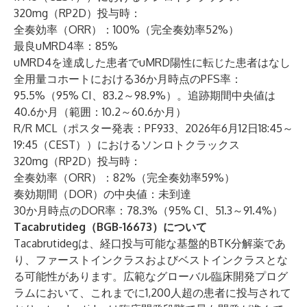
320mg（RP2D）投与時：
全奏効率（ORR）：100%（完全奏効率52%）
最良uMRD4率：85%
uMRD4を達成した患者でuMRD陽性に転じた患者はなし
全用量コホートにおける36か月時点のPFS率：
95.5%（95% CI、83.2～98.9%）。追跡期間中央値は
40.6か月（範囲：10.2～60.6か月）
R/R MCL（ポスター発表：
PF933
、2026年6月12日18:45～
19:45（CEST））におけるソンロトクラックス
320mg（RP2D）投与時：
全奏効率（ORR）：82%（完全奏効率59%）
奏効期間（DOR）の中央値：未到達
30か月時点のDOR率：78.3%（95% CI、51.3～91.4%）
Tacabrutideg（BGB-16673）について
Tacabrutidegは、経口投与可能な基盤的BTK分解薬であ
り、ファーストインクラスおよびベストインクラスとな
る可能性があります。広範なグローバル臨床開発プログ
ラムにおいて、これまでに1,200人超の患者に投与されて