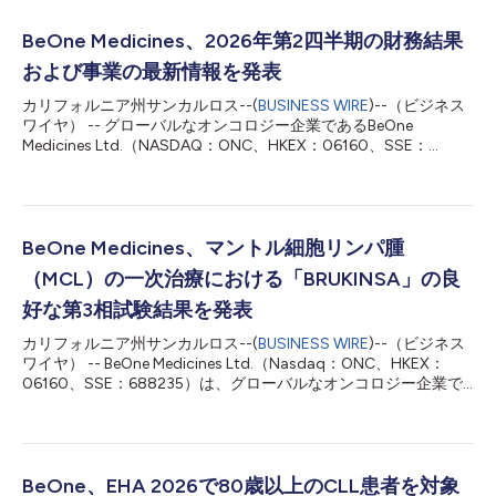
BeOne Medicines、2026年第2四半期の財務結果
および事業の最新情報を発表
カリフォルニア州サンカルロス--(
BUSINESS WIRE
)--（ビジネス
ワイヤ） -- グローバルなオンコロジー企業であるBeOne
Medicines Ltd.（NASDAQ：ONC、HKEX：06160、SSE：
688235）は、2026年第2四半期の業績ならびに事業の最新情報
を発表しました。 BeOneの共同創業者兼会長兼最高経営責任者
（CEO）であるジョン・V・オイラーは次のように述べていま
す。 「第2四半期の力強い業績は、グローバルなオンコロジー分
野のリーダーとしての当社の持続的な成長を裏付けるものです。
BeOne Medicines、マントル細胞リンパ腫
BRUKINSAをはじめとする当社の基盤となる血液がん領域の事業
（MCL）の一次治療における「BRUKINSA」の良
は、業界屈指の厚みと多様性を誇るパイプラインを推進するなか
で、引き続き勢いを増しています。創薬、臨床開発、製造、商業
好な第3相試験結果を発表
化にまたがる独自の強みを活かし、当社はグローバルな成長の次
カリフォルニア州サンカルロス--(
BUSINESS WIRE
)--（ビジネス
なる段階に向けて準備を整えています。」 (単位：千米ドル、未
ワイヤ） -- BeOne Medicines Ltd.（Nasdaq：ONC、HKEX：
監査) 6月30日に終了した 6月30日に終了した 3か月間
06160、SSE：688235）は、グローバルなオンコロジー企業で
6か月間 2026年 2025年 ...
あり、MANGROVE第3相試験（BGB-3111-306、
NCT04002297）の良好なトップライン結果を発表しました。
同試験は、治療歴のない成人マントル細胞リンパ腫（MCL）患者
を対象に、基盤的なBTK阻害薬BRUKINSA®（ザヌブルチニブ）と
リツキシマブの併用療法を、ベンダムスチンとリツキシマブの併
BeOne、EHA 2026で80歳以上のCLL患者を対象