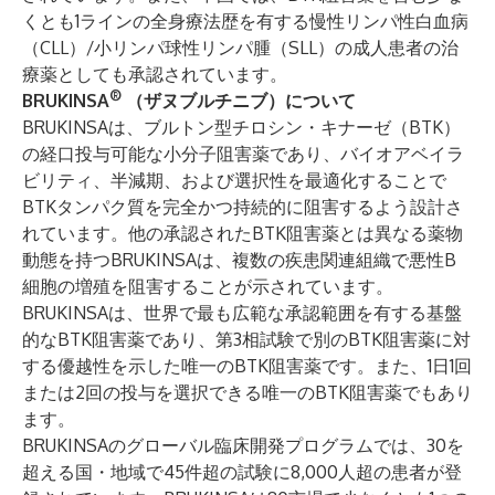
くとも1ラインの全身療法歴を有する慢性リンパ性白血病
（CLL）/小リンパ球性リンパ腫（SLL）の成人患者の治
療薬としても承認されています。
®
BRUKINSA
（ザヌブルチニブ）について
BRUKINSAは、ブルトン型チロシン・キナーゼ（BTK）
の経口投与可能な小分子阻害薬であり、バイオアベイラ
ビリティ、半減期、および選択性を最適化することで
BTKタンパク質を完全かつ持続的に阻害するよう設計さ
れています。他の承認されたBTK阻害薬とは異なる薬物
動態を持つBRUKINSAは、複数の疾患関連組織で悪性B
細胞の増殖を阻害することが示されています。
BRUKINSAは、世界で最も広範な承認範囲を有する基盤
的なBTK阻害薬であり、第3相試験で別のBTK阻害薬に対
する優越性を示した唯一のBTK阻害薬です。また、1日1回
または2回の投与を選択できる唯一のBTK阻害薬でもあり
ます。
BRUKINSAのグローバル臨床開発プログラムでは、30を
超える国・地域で45件超の試験に8,000人超の患者が登