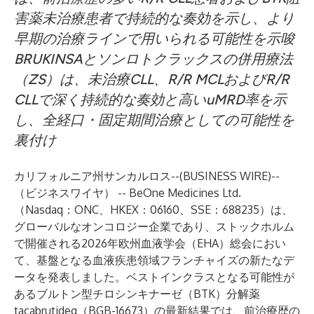
害薬未治療患者で持続的な奏効を示し、より
早期の治療ラインで用いられる可能性を示唆
BRUKINSAとソンロトクラックスの併用療法
（ZS）は、未治療CLL、R/R MCLおよびR/R
CLLで深く持続的な奏効と高いuMRD率を示
し、全経口・固定期間治療としての可能性を
裏付け
カリフォルニア州サンカルロス--(
BUSINESS WIRE
)--
（ビジネスワイヤ） --
BeOne Medicines Ltd.
（Nasdaq：ONC、HKEX：06160、SSE：688235）は、
グローバルなオンコロジー企業であり、ストックホルム
で開催される2026年欧州血液学会（EHA）総会におい
て、基盤となる血液疾患領域フランチャイズの新たなデ
ータを発表しました。ベストインクラスとなる可能性が
あるブルトン型チロシンキナーゼ（BTK）分解薬
tacabrutideg（BGB-16673）の最新結果では、前治療歴の