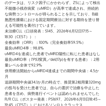
のデータは、リスク因子にかかわらず、ZSによって検出
不能微小残存病変（uMRD）が高率で達成され、持続的
な病勢コントロールが得られることを示しており、B細
胞悪性腫瘍における固定期間療法に対する期待を塗り替
える可能性を裏付けています。
未治療CLL（口頭発表：
S145
、2026年6月12日17:15～
18:30（CEST））：
全奏効率（ORR）：100%（完全奏効率59.5%）
最良uMRD4率：98.8%
uMRD4を達成した患者でuMRD陽性に転じた患者はなし
最良uMRD率（
TP53
変異
／
del(17p)を有する患者）：2用
量レベル全体で92.9%
併用療法開始からuMRD4達成までの期間中央値：4.5か
月
追跡期間中央値34.1か月の時点で、推奨第2相用量320mg
の投与を受けた患者では、自らの選択で治療を中止した
患者を含め、病勢進行イベントは認められませんでした
R/R CLL（ポスター発表：
PS1697
、2026年6月13日18:45～
19:45（CEST））におけるソンロトクラックス