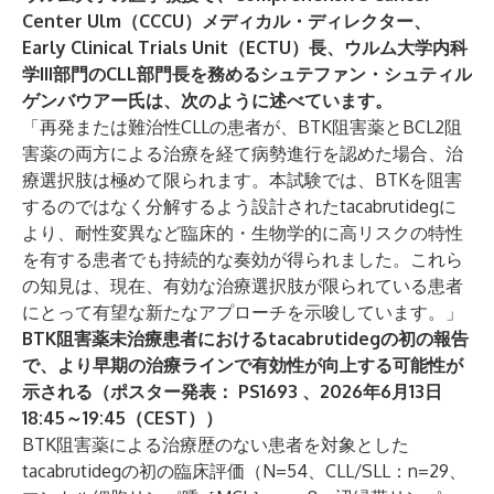
Center Ulm（CCCU）メディカル・ディレクター、
Early Clinical Trials Unit（ECTU）長、ウルム大学内科
学III部門のCLL部門長を務めるシュテファン・シュティル
ゲンバウアー氏は、次のように述べています。
「再発または難治性CLLの患者が、BTK阻害薬とBCL2阻
害薬の両方による治療を経て病勢進行を認めた場合、治
療選択肢は極めて限られます。本試験では、BTKを阻害
するのではなく分解するよう設計されたtacabrutidegに
より、耐性変異など臨床的・生物学的に高リスクの特性
を有する患者でも持続的な奏効が得られました。これら
の知見は、現在、有効な治療選択肢が限られている患者
にとって有望な新たなアプローチを示唆しています。」
BTK阻害薬未治療患者におけるtacabrutidegの初の報告
で、より早期の治療ラインで有効性が向上する可能性が
示される（ポスター発表：
PS1693
、2026年6月13日
18:45～19:45（CEST））
BTK阻害薬による治療歴のない患者を対象とした
tacabrutidegの初の臨床評価（N=54、CLL/SLL：n=29、