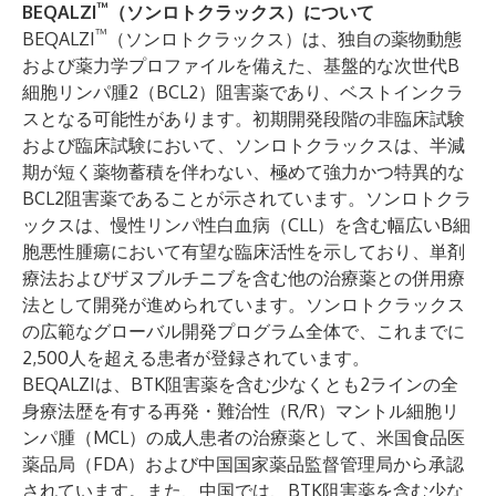
™
BEQALZI
（ソンロトクラックス）について
™
BEQALZI
（ソンロトクラックス）は、独自の薬物動態
および薬力学プロファイルを備えた、基盤的な次世代B
細胞リンパ腫2（BCL2）阻害薬であり、ベストインクラ
スとなる可能性があります。初期開発段階の非臨床試験
および臨床試験において、ソンロトクラックスは、半減
期が短く薬物蓄積を伴わない、極めて強力かつ特異的な
BCL2阻害薬であることが示されています。ソンロトクラ
ックスは、慢性リンパ性白血病（CLL）を含む幅広いB細
胞悪性腫瘍において有望な臨床活性を示しており、単剤
療法およびザヌブルチニブを含む他の治療薬との併用療
法として開発が進められています。ソンロトクラックス
の広範なグローバル開発プログラム全体で、これまでに
2,500人を超える患者が登録されています。
BEQALZIは、BTK阻害薬を含む少なくとも2ラインの全
身療法歴を有する再発・難治性（R/R）マントル細胞リ
ンパ腫（MCL）の成人患者の治療薬として、米国食品医
薬品局（FDA）および中国国家薬品監督管理局から承認
されています。また、中国では、BTK阻害薬を含む少な