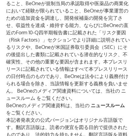
ること、BeOneが規制当局の承認取得や医薬品の商業化
において経験が限られていること、BeOneが事業運営の
ための追加資金を調達し、開発候補薬の開発を完了さ
せ、収益性を達成・維持する能力、ならびにBeOneの直
近のForm 10-Q四半期報告書に記載された「リスク要因
（Risk Factors）」セクションでより詳細に説明されてい
るリスクや、BeOneが米国証券取引委員会（SEC）にそ
の後提出した書類に記載されている潜在的なリスク、不
確実性、その他の重要な要因が含まれます。本プレスリ
リースに記載されている情報はすべて本プレスリリース
の日付時点のものであり、BeOneは法令により義務付け
られる場合を除き、当該情報を更新する義務を負いませ
ん。 BeOneのメディア関連資料については、当社の ニ
ュースルーム をご覧ください。
BeOneのメディア関連資料は、当社の
ニュースルーム
をご覧ください。
本記者発表文の公式バージョンはオリジナル言語版で
す。翻訳言語版は、読者の便宜を図る目的で提供された
ものであり、法的効力を持ちません。翻訳言語版を資料