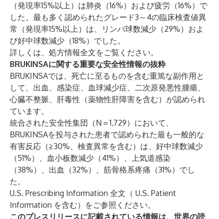
（発現率15%以上）は肺炎（16%）および疲労（16%）で
した。最も多く認められたグレード3～4の臨床検査値異
常（発現率15%以上）は、リンパ球数減少（29%）およ
び好中球数減少（18%）でした。
詳しくは、
処方情報全文
をご覧ください。
BRUKINSAに関する重要な安全性情報の抜粋
BRUKINSAでは、死亡に至るものを含む重篤な副作用と
して、出血、感染症、血球減少症、二次原発悪性腫瘍、
心臓不整脈、肝毒性（薬物性肝障害を含む）が認められ
ています。
統合された安全性集団（N＝1,729）において、
BRUKINSAを投与された患者で認められた最も一般的な
有害反応（≧30%、検査異常を含む）は、好中球数減少
（51%）、血小板数減少（41%）、上気道感染
（38%）、出血（32%）、筋骨格系疼痛（31%）でし
た。
U.S. Prescribing Information
全文（
U.S. Patient
Information
を含む）をご参照ください。
このプレスリリースに記載されている情報は、世界の読