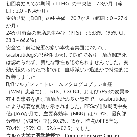
初回奏効までの期間（TTFR）の中央値：2.8か月（範
囲：2.0～19.4か月）
奏効期間（DOR）の中央値：20.7か月（範囲：0～27.6
か月）
24か月時点の無増悪生存率（PFS）：53.8%（95% CI、
38.8～66.6%）
安全性：前治療歴の多い本患者集団において、
tacabrutidegの忍容性は概して良好であり、治療関連死
は認められず、新たな毒性も認められませんでした。奏
効が認められた患者では、血球減少が迅速かつ持続的に
改善しました
R/Rワルデンシュトレームマクログロブリン血症
（WM）患者では、BTK、CXCR4、および
TP53
の変異を
有する患者を含む前治療歴の多い患者で、tacabrutideg
により顕著な奏効が示されました。PFSの追跡期間中央
値は16.6か月で、主要奏効率（MRR）は76.3%、最良部
分奏効（VGPR）率は30.2%、15か月時点のPFS率は
70.4%（95% CI、52.6～82.5）でした。
ウルム大学の医学教授で、Comprehensive Cancer