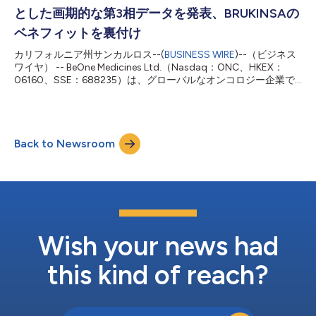
用療法（BR）と比較評価するものです。MANGROVEは、この一
とした画期的な第3相データを発表、BRUKINSAの
次治療の場面において、BTK阻害薬ベースの化学療法を伴わない
レジメンを標準的な化学免疫療法と比較評価した初の第3相国際
ベネフィットを裏付け
共同無作為化試験です。この重要な第3相試験は、MCLにおける
カリフォルニア州サンカルロス--(
BUSINESS WIRE
)--（ビジネス
BRUKINSAの確立された臨床エビデンスを基盤としています。
ワイヤ） -- BeOne Medicines Ltd.（Nasdaq：ONC、HKEX：
BeOneの血液領域チーフ・メディカル・オフィサー（CMO）で
06160、SSE：688235）は、グローバルなオンコロジー企業で
あるアミット・アガルワル医学博士（M.D., Ph.D.）は、次のよう
す。同社は、80歳以上の慢性リンパ性白血病または小リンパ球
に述べています。...
性リンパ腫（CLL/SLL）患者を対象とした大規模な第3相データ
セットを発表することを明らかにしました。このデータセットで
は、約6.5年の追跡調査後もBRUKINSA®（ザヌブルチニブ）の持
Back to Newsroom
続的なベネフィットが示され、基盤となるBTK阻害薬としての同
剤の役割が裏付けられました。BRUKINSAは、第3相試験でイブル
チニブより優れた有効性を示した唯一のBTK阻害薬です1。未治
療CLLの高齢患者に関する最大規模のデータセットの1つである本
データセットは、スウェーデン・ストックホルムで開催される
2026年欧州血液学会（EHA）総会で発表されます。 BeOneの血
液領域チーフ・メディカル・オフィサー（CMO）であるアミッ
ト・アガルワル医学博士（M.D., Ph.D.）は、次のように述べてい
Wish your news had
ます。 「CLL...
this kind of reach?