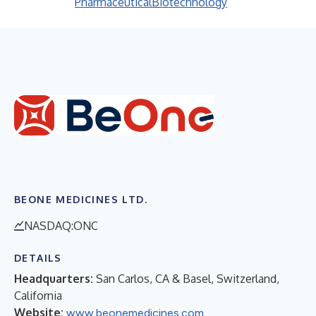
Pharmaceutical
Biotechnology
BEONE MEDICINES LTD.
NASDAQ:ONC
DETAILS
Headquarters:
San Carlos, CA & Basel, Switzerland,
California
Website:
www.beonemedicines.com