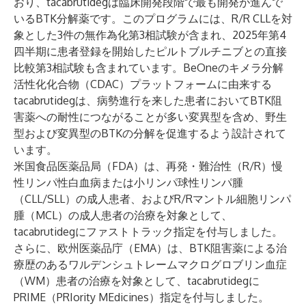
おり、tacabrutidegは臨床開発段階で最も開発が進んで
いるBTK分解薬です。このプログラムには、R/R CLLを対
象とした3件の無作為化第3相試験が含まれ、2025年第4
四半期に患者登録を開始したピルトブルチニブとの直接
比較第3相試験も含まれています。BeOneのキメラ分解
活性化化合物（CDAC）プラットフォームに由来する
tacabrutidegは、病勢進行を来した患者においてBTK阻
害薬への耐性につながることが多い変異型を含め、野生
型および変異型のBTKの分解を促進するよう設計されて
います。
米国食品医薬品局（FDA）は、再発・難治性（R/R）慢
性リンパ性白血病または小リンパ球性リンパ腫
（CLL/SLL）の成人患者、およびR/Rマントル細胞リンパ
腫（MCL）の成人患者の治療を対象として、
tacabrutidegにファストトラック指定を付与しました。
さらに、欧州医薬品庁（EMA）は、BTK阻害薬による治
療歴のあるワルデンシュトレームマクログロブリン血症
（WM）患者の治療を対象として、tacabrutidegに
PRIME（PRIority MEdicines）指定を付与しました。