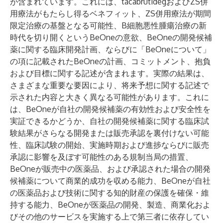
が含まれています。これには、tacabrutidegおよびZS併
用療法がもたらし得るベネフィット、ZS併用療法が期間
限定治療の基盤となる可能性、B細胞悪性腫瘍治療の新
時代を切り開くというBeOneの意欲、BeOneの開発候補
薬に関する臨床開発計画、ならびに「BeOneについて」
の項に記載されたBeOneの計画、コミットメント、抱負
および目標に関する記述が含まれます。実際の結果は、
さまざまな重要な要因により、将来予想に関する記述で
示された内容と大きく異なる可能性があります。これに
は、BeOneが自社の開発候補薬の有効性および安全性を
実証できるかどうか、自社の開発候補薬に関する臨床試
験結果がさらなる開発または販売承認を裏付けない可能
性、臨床試験の開始、実施時期および進捗ならびに販売
承認に影響を及ぼす可能性のある規制当局の措置、
BeOneが販売中の医薬品、および承認された場合の開発
候補薬について商業的成功を収める能力、BeOneが自社
の医薬品および技術に関する知的財産の保護を確保・維
持する能力、BeOneが医薬品の開発、製造、商業化およ
びその他のサービスを実施する上で第三者に依存してい