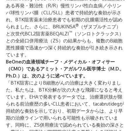
ある再発・難治性（R/R）慢性リンパ性白血病／小リン
パ球性リンパ腫（CLL/SLL）患者で持続的な奏効が示さ
れ、BTK阻害薬未治療患者でも初期の抗腫瘍活性が認め
®
られました。さらに、BRUKINSA
（ザヌブルチニブ）
™
と次世代BCL2阻害薬BEQALZI
（ソンロトクラックス）
との全経口併用療法（ZS）の結果からも、複数のB細胞
悪性腫瘍で迅速かつ深く持続的な奏効が引き続き示され
ています。
BeOneの血液領域チーフ・メディカル・オフィサー
（CMO）であるアミット・アガルワル医学博士（M.D.,
Ph.D.）は、次のように述べています。
「BTK阻害によりB細胞がんの治療は大きく変わりまし
た。私たちは、BTK分解が次の大きな飛躍になると考え
ています。EHAで発表するデータでは、治療選択肢が限
られる前治療歴の多いCLL患者において、tacabrutidegが
持続的な奏効を示しており、初期データからは、より早
期の治療ラインで用いられる可能性も示唆されていま
す。同時に、ZS併用療法で認められている奏効の深さと