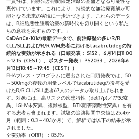
一貫性は、同療法が期間限定治療の基盤となる可能性を
裏付けています。これにより、持続的な無治療寛解が可
能となる未来の実現に一歩近づきます。これらのデータ
は、B細胞悪性腫瘍治療の新時代を切り開くという私た
ちの意欲を示すものです。」
CaDAnCe-101の最新データで、前治療歴の多いR/R
CLL/SLLおよびR/R WM患者におけるtacabrutidegの持
続的な奏効が示される（口頭発表：
S152
、6月14日11:00
～12:15（CEST）、ポスター発表：
PS2033
、2026年6
月13日18:45～19:45（CEST））
EHAプレス・プログラムに選出された口頭発表では、50
～500mgの複数の用量レベルでtacabrutidegの投与を受
けたR/R CLL/SLL患者67人のデータが取り上げられま
す。対象には、高リスクの疾患特性（del(17p)／
TP53
変
異、IGHV未変異、複雑核型、BTK阻害薬耐性変異）を有
する患者も含まれます。試験の追跡期間中央値は25.4か
月（範囲：0.3～40.1か月）で、解析では以下の結果が示
されました。
全奏効率（ORR）：85.1%