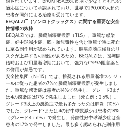
録されています。BRUKINSAは80市場で少なくとも1つの
適応症について承認されており、世界で290,000人超の
患者が同剤による治療を受けています。
™
BEQALZI
（ソンロトクラックス）に関する重要な安全
性情報の抜粋
BEQALZIでは、腫瘍崩壊症候群（TLS）、重篤な感染
症、好中球減少症、胚・胎児毒性を含む重篤で時に死亡
に至る副作用が認められています。腫瘍崩壊症候群のリ
スクが上昇する可能性があるため、BEQALZIは、投与開
始時および用量漸増期において、強力なCYP3A阻害薬と
の併用が禁忌です。
安全性集団（N=115）では、推奨される用量漸増スケジュ
ールに従った患者の7%で腫瘍崩壊症候群が発生しまし
た。重篤な感染症は患者の14%で発生し、グレード3また
は4の感染症は17%で発生しました（死亡例：2.6%）。
グレード3以上の感染症で最も多かったのは肺炎（10%）
でした。グレード3または4の好中球数減少は患者の18%
（グレード4：6%）で発生し、発熱性好中球減少症は全
患者の1.7%で発生しました。最も多く認められた副作用