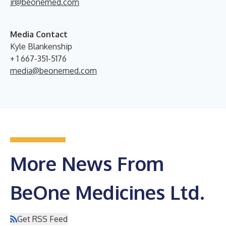
ir@beonemed.com
Media Contact
Kyle Blankenship
+ 1 667-351-5176
media@beonemed.com
More News From
BeOne Medicines Ltd.
Get RSS Feed