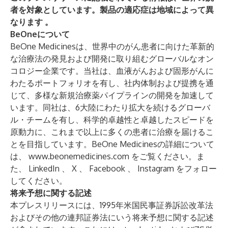
者を対象としています。製品の適応症は地域によって異
なります 。
BeOneについて
BeOne Medicinesは、世界中のがん患者に向けた革新的
な治療法の発見および開発に取り組むグローバルなオン
コロジー企業です。当社は、血液がんおよび固形がんに
わたるポートフォリオを有し、社内体制および提携を通
じて、多様な新規治療薬パイプラインの開発を加速して
います。同社は、6大陸にわたり拡大を続けるグローバ
ル・チームを有し、科学的卓越性と卓越したスピードを
原動力に、これまで以上に多くの患者に治療を届けるこ
とを目指しています。BeOne Medicinesの詳細について
は、
www.beonemedicines.com
をご覧ください。ま
た、
LinkedIn
、
X
、
Facebook
、
Instagram
をフォロー
してください。
将来予想に関する記述
本プレスリリースには、1995年米国民事証券訴訟改革法
およびその他の連邦証券法にいう将来予想に関する記述