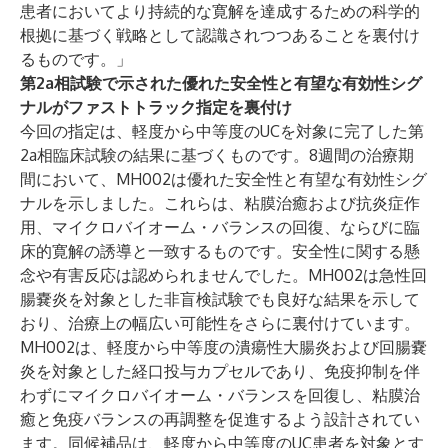
患者においてより持続的な寛解を達成するための科学的
根拠に基づく戦略として認識されつつあることを裏付け
るものです。」
第2a相試験で示された優れた安全性と有望な有効性シグ
ナルがファストトラック指定を裏付け
今回の指定は、軽度から中等度のUCを対象に完了した第
2a相臨床試験の結果に基づくものです。8週間の治療期
間において、MH002は優れた安全性と有望な有効性シグ
ナルを示しました。これらは、粘膜治癒および抗炎症作
用、マイクロバイオーム・バランスの回復、ならびに臨
床的寛解の誘導と一致するものです。安全性に関する懸
念や有害反応は認められませんでした。MH002は急性回
腸嚢炎を対象とした非盲検試験でも良好な結果を示して
おり、治療上の幅広い可能性をさらに裏付けています。
MH002は、軽度から中等度の潰瘍性大腸炎および回腸嚢
炎を対象とした経口投与カプセルであり、免疫抑制を伴
わずにマイクロバイオーム・バランスを回復し、粘膜治
癒と免疫バランスの再調整を促進するよう設計されてい
ます。同候補品は、軽度から中等度のUC患者を対象とす