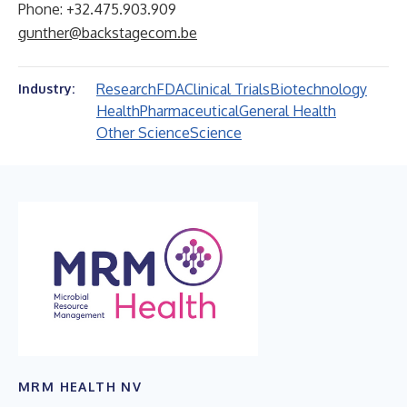
Phone: +32.475.903.909
gunther@backstagecom.be
Research
FDA
Clinical Trials
Biotechnology
Industry:
Health
Pharmaceutical
General Health
Other Science
Science
MRM HEALTH NV