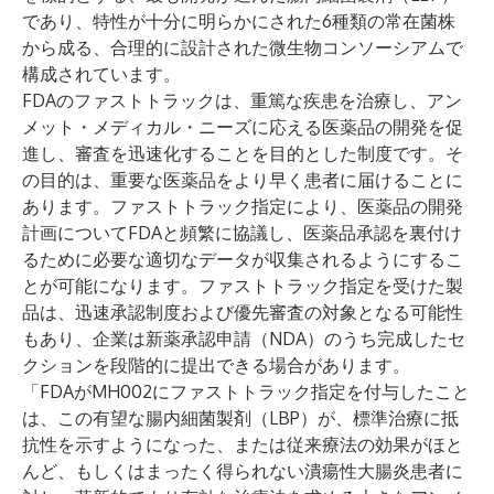
であり、特性が十分に明らかにされた6種類の常在菌株
から成る、合理的に設計された微生物コンソーシアムで
構成されています。
FDAのファストトラックは、重篤な疾患を治療し、アン
メット・メディカル・ニーズに応える医薬品の開発を促
進し、審査を迅速化することを目的とした制度です。そ
の目的は、重要な医薬品をより早く患者に届けることに
あります。ファストトラック指定により、医薬品の開発
計画についてFDAと頻繁に協議し、医薬品承認を裏付け
るために必要な適切なデータが収集されるようにするこ
とが可能になります。ファストトラック指定を受けた製
品は、迅速承認制度および優先審査の対象となる可能性
もあり、企業は新薬承認申請（NDA）のうち完成したセ
クションを段階的に提出できる場合があります。
「FDAがMH002にファストトラック指定を付与したこと
は、この有望な腸内細菌製剤（LBP）が、標準治療に抵
抗性を示すようになった、または従来療法の効果がほと
んど、もしくはまったく得られない潰瘍性大腸炎患者に