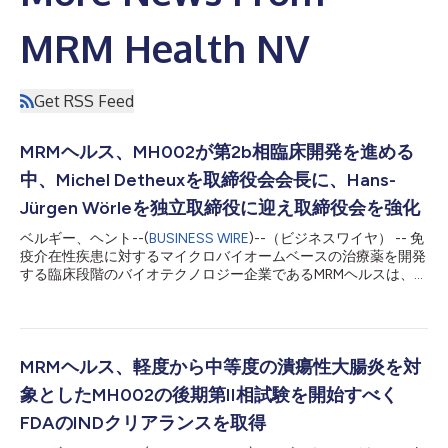
MRM Health NV
Get RSS Feed
MRMヘルス、MH002が第2b相臨床開発を進める
中、Michel Detheuxを取締役会会長に、Hans-
Jürgen Wörleを独立取締役に迎え取締役会を強化
ベルギー、ヘント--(
BUSINESS WIRE
)--（ビジネスワイヤ） -- 免
疫介在性疾患に対するマイクロバイオームベースの治療薬を開発
する臨床段階のバイオテクノロジー企業であるMRMヘルスは、成
長の重要な局面を迎える中、経験豊富な業界リーダー2人を取締
役会に迎えたことを発表しました。主力プログラムである
MH002が第2b相臨床開発に進み、最近、同プログラムが米国食
品医薬品局（FDA）よりファストトラック指定を受け、MRMヘル
スが5,500万ユーロのシリーズB資金調達を実施したことを背景
MRMヘルス、軽度から中等度の潰瘍性大腸炎を対
に、同社は今後の臨床開発、戦略、資金調達に関するマイルスト
象としたMH002の後期第II相試験を開始すべく
ーンを支えるため、取締役会を強化しています。Michel Detheux
博士が、Werner Cautreelsの後任として取締役会会長に任命され
FDAのINDクリアランスを取得
ました。Hans-Jürgen Wörle教授（医学博士）が独立取締役とし