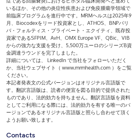
症である回腸嚢炎におけるピボタル臨床開発へと進めて
いるほか、その他の炎症性疾患および免疫腫瘍学領域で
前臨床プログラムを進行中です。MRMヘルスは2025年9
月、Biocodexをリード投資家とし、ATHOS、BNPパリ
バ・フォルティス・プライベート・エクイティ、既存投
資家であるSFPIM、AvH、OMX Europe VF、QBic、VIB
からの強力な支援を受け、5,500万ユーロのシリーズB資
金調達ラウンドを完了しました。
詳細については、
LinkedIn
で当社をフォローいただく
か、当社ウェブサイト（
www.mrmhealth.com
）をご覧
ください。
本記者発表文の公式バージョンはオリジナル言語版で
す。翻訳言語版は、読者の便宜を図る目的で提供された
ものであり、法的効力を持ちません。翻訳言語版を資料
としてご利用になる際には、法的効力を有する唯一のバ
ージョンであるオリジナル言語版と照らし合わせて頂く
ようお願い致します。
Contacts