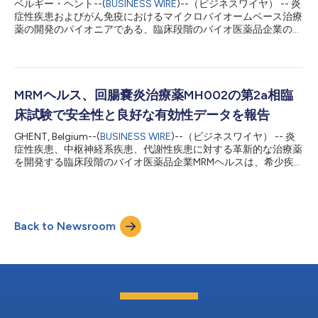
ベルギー・ヘント--(
BUSINESS WIRE
)--（ビジネスワイヤ） -- 炎
て取締役会に加わります。 「MRMヘルスは、MH002の臨床開発
症性疾患およびがん免疫におけるマイクロバイオームベース治療
が第2b相に進み、事業全体が力強く前進する中、重要な局面を
薬の開発のパイオニアである、臨床段階のバイオ医薬品企業の
迎えています。Michel DetheuxとHans-Jürgenの任命により、医
MRMヘルスは、主要プログラムMH002に関する治験薬（IND）
薬品開発、薬事戦略、...
申請が米国食品医薬品局（FDA）により承認されたことを発表し
ました。これにより、軽度から中等度の潰瘍性大腸炎患者を対象
としたSTARFISH-UC後期第2相臨床試験を開始することが可能と
なり、炎症性腸疾患（IBD）に対する次世代治療法の開発におい
MRMヘルス、回腸嚢炎治療薬MH002の第2a相臨
て重要な進展を遂げることができました。 STARFISH-UC後期第II
床試験で安全性と良好な有効性データを報告
相試験について STARFISH-UC試験は、MH002の前期第II相試験
で事前に観察された有望な有効性シグナルと良好な安全性プロフ
GHENT, Belgium--(
BUSINESS WIRE
)--（ビジネスワイヤ） -- 炎
ァイルを確認することを目的とする無作為化二重盲検プラセボ対
症性疾患、中枢神経系疾患、代謝性疾患に対する革新的な治療薬
照試験です。合理的に設計された、生きた微生物コンソーシアム
を開発する臨床段階のバイオ医薬品企業MRMヘルスは、希少疾病
であるMH002は、特徴がはっきりした6つの共生菌株の相乗効果
である回腸嚢炎を対象としたMH002の第2a相臨床試験の良好な
を生み出す組み合わせを通じて疾患特異的メカニズムを標的とす
トップライン結果を報告しました。 MRMヘルスのMH002-PC-
る、最も先進的な腸内細菌製剤（LBP）です。本試験（...
201試験は、ベルギーとイタリアの複数の臨床施設において14名
の急性回腸嚢炎（PC）患者を対象に実施された、多施設非盲検
Back to Newsroom
臨床試験です。本試験の目標は、8週間にわたるMH002の安全性
（主要目的）、初期有効性、機序効果の評価です。本試験の詳細
についてはclinicaltrialsregister.euをご覧ください。 本試験で
は、MH002を1日400mgの固定用量で8週間投与した結果、優
れた安全性と忍容性が示され、主要目標を達成しました。報告さ
れた治験薬投与下の有害事象（TEAE）の大半は軽度で治験薬と
の関連性がなく、MH002に関連する有害反応のエビデンスはあ
りませんでした。 加えて、治療開始から8週後の臨床的寛解率は