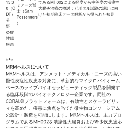
13:3
であるMH002による軽度から中等度の潰瘍性
ミアーズ博
0（C
大腸炎治療の検討：ピボタル試験の設計に向
士（Sam
DT）
けた初期臨床データ解析から得られた知見
Possemiers
分
）
野：
炎症
性腸
疾患
***
MRMヘルスについて
MRMヘルスは、アンメット・メディカル・ニーズの高い
慢性炎症性疾患を対象に、革新的なマイクロバイオーム
ベースのライブバイオセラピューティック製品を開発す
る臨床段階のバイオテクノロジー企業です。同社の
CORAL®プラットフォームは、有効性とスケーラビリテ
ィを高めた、疾患に焦点を当てた微生物コンソーシアム
の設計・製造を可能にします。MRMヘルスは、主力プロ
グラムであるMH002を潰瘍性大腸炎および希少疾患適応