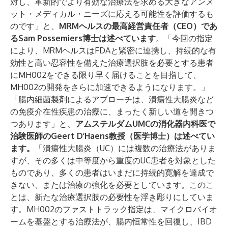
対し、革新的でより有効な治療法を求める大きなアンメ
ット・メディカル・ニーズに応える可能性を評価するも
のです」と、
MRMヘルスの最高経営責任者（CEO）であ
るSam Possemiers博士は述べています
。「今回の指定
により、MRMヘルスはFDAと緊密に連携し、持続的な有
効性と高い忍容性を備えた治療選択肢を必要とする患者
にMH002をできる限り早く届けることを目指して、
MH002の開発をさらに加速できるようになります。」
「腸内細菌製剤によるアプローチは、潰瘍性大腸炎など
の免疫介在性疾患の治療に、まったく新しい道を開きつ
つあります」と、
アムステルダムUMCの消化器内科医で
治験医師のGeert D’Haens教授（医学博士）は述べてい
ます。
「潰瘍性大腸炎（UC）には複数の治療法がありま
すが、その多くは中等度から重度のUC患者を対象とした
ものであり、多くの患者はいまだに持続的寛解を達成で
きない、または治療の強化を必要としています。このこ
とは、新たな治療選択肢の必要性を浮き彫りにしていま
す。MH002のファストトラック指定は、マイクロバイオ
ームを基盤とする治療法が、腸内恒常性を回復し、IBD