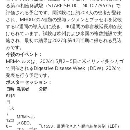
る第2b相臨床試験（STARFISH-UC、
NCT07296315
）で
評価される予定です。同試験には約204人の患者が登録
され、MH002の2種類の投与レジメンとプラセボを比較
する12週間の導入期に続き、40週間の非盲検延長期が設
けられています。試験は欧州および米国の複数施設で実
施され、最初の結果は2027年第4四半期に得られる見込
みです。
今後のイベント：
MRMヘルスは、2026年5月2～5日に米イリノイ州シカゴ
で開催される
Digestive Disease Week（DDW）2026
で
発表を行う予定です。
ポスターセッション：
日時
発表者
分野
5月5
日
（火
）
MRMヘル
12:3
スCEO、
0～
Tu1533：最適化された腸内細菌製剤（LBP）
サム・ポセ