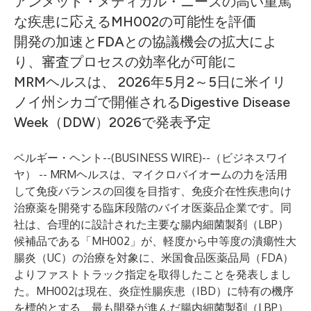
アンメット・メディカル・ニーズの高い重篤
な疾患に応えるMH002の可能性を評価
開発の加速とFDAとの協議機会の拡大によ
り、審査プロセスの効率化が可能に
MRMヘルスは、
2026年5月2～5日に米イリ
ノイ州シカゴで開催されるDigestive Disease
Week（DDW）2026で発表予定
ベルギー・ヘント--(
BUSINESS WIRE
)--
（ビジネスワイ
ヤ） -- MRMヘルスは、マイクロバイオームの力を活用
して免疫バランスの回復を目指す、免疫介在性疾患向け
治療薬を開発する臨床段階のバイオ医薬品企業です。同
社は、合理的に設計された主要な腸内細菌製剤（LBP）
候補品である「MH002」が、軽度から中等度の潰瘍性大
腸炎（UC）の治療を対象に、米国食品医薬品局（FDA）
よりファストトラック指定を取得したことを発表しまし
た。MH002は現在、炎症性腸疾患（IBD）に特有の機序
を標的とする、最も開発が進んだ腸内細菌製剤（LBP）