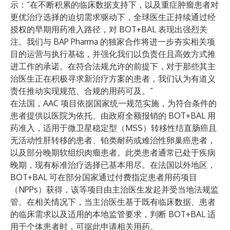
示：“在不断积累的临床数据支持下，以及重症肿瘤患者对
更优治疗选择的迫切需求驱动下，全球医生正持续通过经
授权的早期用药准入路径，对 BOT+BAL 表现出强烈关
注。我们与 BAP Pharma 的独家合作将进一步夯实相关项
目的运营与执行基础，并强化我们以负责任且高效方式推
进工作的承诺。在符合法规允许的前提下，对于那些其主
治医生正在积极寻求新治疗方案的患者，我们认为有道义
责任推动实现规范、合规的用药可及。”
在法国，AAC 项目依据国家统一规范实施，为符合条件的
患者提供以医院为依托、由政府全额报销的 BOT+BAL 用
药准入，适用于微卫星稳定型（MSS）转移性结直肠癌且
无活动性肝转移的患者、铂类耐药或难治性卵巢癌患者，
以及部分晚期软组织肉瘤患者。此类患者通常已处于疾病
晚期，现有标准治疗选择已基本用尽。在法国以外地区，
BOT+BAL 可在部分国家通过付费指定患者用药项目
（NPPs）获得，该等项目由主治医生发起并受当地法规监
管。在相关情况下，当主治医生基于既有临床数据、患者
的临床需求以及适用的本地监管要求，判断 BOT+BAL 适
用于个体患者时，可据此申请相关用药。