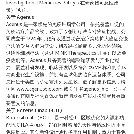
Investigational Medicines Policy（在研药物可及性政
策）”
页面。
关于 Agenus
Agenus 是一家领先的免疫肿瘤学公司，依托覆盖广泛的
免疫治疗产品管线，致力于以创新疗法应对癌症挑战。公
司成立于 1994 年，始终以通过联合治疗策略扩大癌症免疫
疗法的受益人群为使命，研发路径涵盖多元化抗体药物、
过继性细胞疗法（通过 MiNK Therapeutics 开展）以及免
疫佐剂等。Agenus 具备完善的端到端研发与产业化能
力，覆盖科研发现、临床开发以及符合 cGMP 标准的临床
与商业化生产设施，并拥有全球化的临床运营体系。公司
总部位于美国马萨诸塞州列克星敦。欲了解更多信息，请
访问
www.agenusbio.com
或关注 @agenus_bio。公司亦
将通过官网及社交媒体渠道定期发布可能对投资者具有重
要意义的信息。
关于 Botensilimab (BOT)
Botensilimab（BOT）是一种经 Fc 区域优化的人源多功
能抗 CTLA-4 抗体，旨在同时增强先天性与适应性抗肿瘤
免疫反应。其创新性设计通过多重作用机制，致力于将免