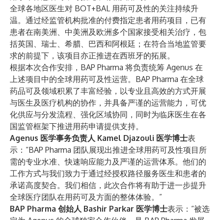
全球各地区医生对 BOT+BAL 用药可及性的关注持续升
温。通过经监管机构批准的付费指定患者用药项目，已有
患者在南美洲、中美洲及欧洲多个国家接受相关治疗，包
括英国、瑞士、希腊、巴西和阿根廷；在符合当地监管要
求的前提下，该项目亦正推进在西班牙的拓展。
根据本次合作安排，BAP Pharma 将负责统筹 Agenus 在
上述项目中的全球用药可及性运营。BAP Pharma 在全球
药品可及领域积累了丰富经验，以专业且高效的方式开展
与医生及医疗机构的协作，并具备严谨的运营能力，可优
化供应与分发流程、强化区域协同，同时为临床医生在各
国监管框架下推进用药申请提供支持。
Agenus 医学事务负责人 Kamel Djazouli 医学博士
表
示：“BAP Pharma 团队展现出推进全球用药可及性项目所
需的专业水准、快速响应能力及严谨的运营体系。他们的
工作方式与我们致力于通过经授权路径服务医生和患者的
承诺高度契合。我们相信，此次合作将有助于进一步提升
全球医疗团队在用药可及方面的整体体验。”
BAP Pharma 创始人 Bashir Parkar 医学博士
表示：“被选