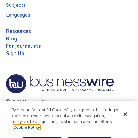
Subjects
Languages
Resources
Blog
For Journalists
Sign Up
© 2026 Business Wire, Inc.
By clicking “Accept All Cookies”, you agree to the storing of
Privacy Policy
Cookie Policy
Accessibility Statement
cookies on your device to enhance site navigation,
analyze site usage, and assist in our marketing efforts.
Terms of Use
Legal
Cookie Policy