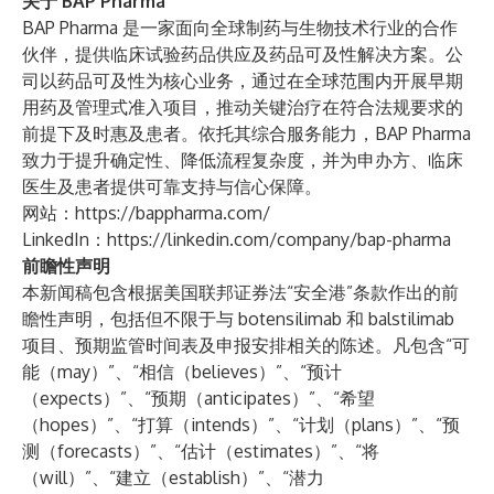
关于 BAP Pharma
BAP Pharma 是一家面向全球制药与生物技术行业的合作
伙伴，提供临床试验药品供应及药品可及性解决方案。公
司以药品可及性为核心业务，通过在全球范围内开展早期
用药及管理式准入项目，推动关键治疗在符合法规要求的
前提下及时惠及患者。依托其综合服务能力，BAP Pharma
致力于提升确定性、降低流程复杂度，并为申办方、临床
医生及患者提供可靠支持与信心保障。
网站：
https://bappharma.com/
LinkedIn：
https://linkedin.com/company/bap-pharma
前瞻性声明
本新闻稿包含根据美国联邦证券法“安全港”条款作出的前
瞻性声明，包括但不限于与 botensilimab 和 balstilimab
项目、预期监管时间表及申报安排相关的陈述。凡包含“可
能（may）”、“相信（believes）”、“预计
（expects）”、“预期（anticipates）”、“希望
（hopes）”、“打算（intends）”、“计划（plans）”、“预
测（forecasts）”、“估计（estimates）”、“将
（will）”、“建立（establish）”、“潜力