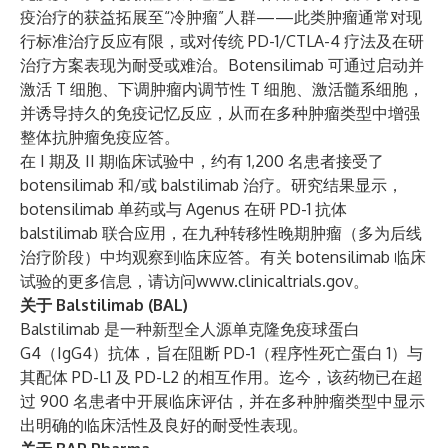
疫治疗的获益拓展至“冷肿瘤”人群——此类肿瘤通常对现
行标准治疗反应有限，或对传统 PD-1/CTLA-4 疗法及在研
治疗方案表现为耐受或难治。Botensilimab 可通过启动并
激活 T 细胞、下调肿瘤内调节性 T 细胞、激活髓系细胞，
并诱导持久的免疫记忆反应，从而在多种肿瘤类型中增强
整体抗肿瘤免疫应答。
在 I 期及 II 期临床试验中，约有 1,200 名患者接受了
botensilimab 和/或 balstilimab 治疗。研究结果显示，
botensilimab 单药或与 Agenus 在研 PD-1 抗体
balstilimab 联合应用，在九种转移性晚期肿瘤（多为后线
治疗阶段）中均观察到临床应答。有关 botensilimab 临床
试验的更多信息，请访问
www.clinicaltrials.gov
。
关于 Balstilimab (BAL)
Balstilimab 是一种新型全人源单克隆免疫球蛋白
G4（IgG4）抗体，旨在阻断 PD-1（程序性死亡蛋白 1）与
其配体 PD-L1 及 PD-L2 的相互作用。迄今，该药物已在超
过 900 名患者中开展临床评估，并在多种肿瘤类型中显示
出明确的临床活性及良好的耐受性表现。