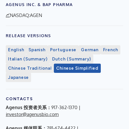
AGENUS INC. & BAP PHARMA
NASDAQ:AGEN
RELEASE VERSIONS
English
Spanish
Portuguese
German
French
Italian (Summary)
Dutch (Summary)
Chinese Traditional
Chinese Simplified
Japanese
CONTACTS
Agenus 投资者关系：
917-362-1370 |
investor@agenusbio.com
Agenus 媒体联系：
781-674-4422 |