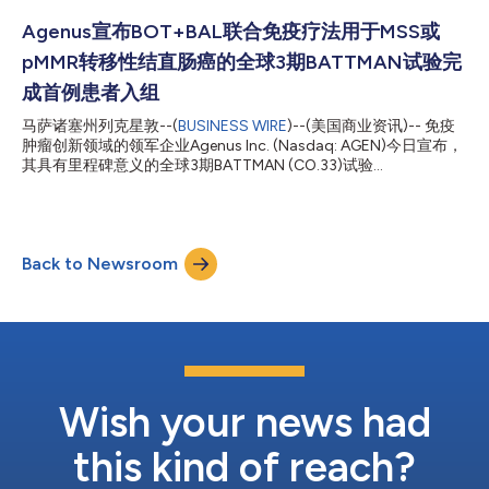
在德国慕尼黑举行的2026年欧洲肿瘤内科学会胃肠道肿瘤(ESMO
GI)大会上公布。 BOT+BAL方案在既往接受过重度预治疗的患者群
Agenus宣布BOT+BAL联合免疫疗法用于MSS或
体中展现了具有临床意义的长期生存获益。这类患者群体历来从传
pMMR转移性结直肠癌的全球3期BATTMAN试验完
统免疫检查点抑制剂中获益有限，且在标准治疗进展后很少有持久
的治疗方案。随着随访时间的延长，患者的中位总生存期达到21.2
成首例患者入组
个月，三年总生存率为33%，Kaplan-Meier曲线显示在两年后出现
马萨诸塞州列克星敦--(
BUSINESS WIRE
)--(美国商业资讯)-- 免疫
平台期。 在相关分析中，针对无活动性肝转移的难治性MSS
肿瘤创新领域的领军企业Agenus Inc. (Nasdaq: AGEN)今日宣布，
mCRC，现有的后线标准治疗方案的历史中位总生存期约为10–14
其具有里程碑意义的全球3期BATTMAN (CO.33)试验
个月。这反映出在此类治疗环境中，过去极少有...
(NCT07152821)已完成首例患者入组。本研究旨在评估Agenus的
botensilimab (BOT)联合balstilimab (BAL)免疫疗法与最佳支持疗
法相比，用于治疗难治性、不可切除的微卫星稳定型(MSS)/错配修
复正常型(pMMR)转移性结直肠癌(mCRC)患者的疗效，这类患者长
Back to Newsroom
期以来被认为对免疫治疗耐药。 本研究为协作组临床试验，由加
拿大的Canadian Cancer Trials Group (CCTG)牵头，在加拿大、
法国、澳大利亚和新西兰开展。超过100家研究中心将参与其中，
分属CCTG、澳大利亚GI Cancer Trials和法国消化肿瘤研究合作联
盟(PRODIGE)（包括Unicancer、GERCOR和FFCD）的学术协作网
络。BATTMAN (CO.33)试验作为BOT+BAL的注册支持性研究，计
划入组约830名患者，并有望...
Wish your news had
this kind of reach?