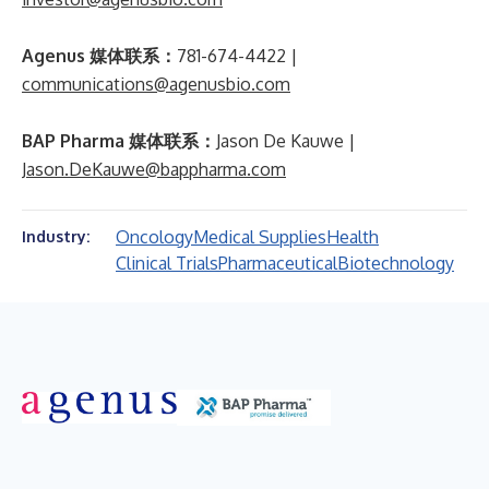
Agenus 媒体联系：
781-674-4422 |
communications@agenusbio.com
BAP Pharma 媒体联系：
Jason De Kauwe |
Jason.DeKauwe@bappharma.com
Oncology
Medical Supplies
Health
Industry:
Clinical Trials
Pharmaceutical
Biotechnology