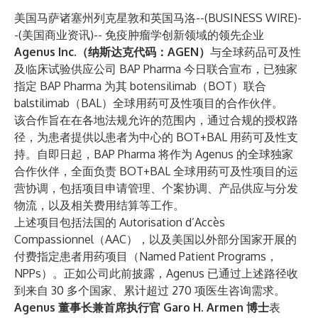
美国马萨诸塞州列克星敦和英国马洛--(
BUSINESS WIRE
)-
-
(美国商业资讯)-- 免疫肿瘤学创新领域的领先企业
Agenus
Inc.（纳斯达克代码：AGEN）
与全球药品可及性
及临床试验供应公司
BAP Pharma
今日联合宣布，已独家
指定 BAP Pharma 为其 botensilimab（BOT）联合
balstilimab（BAL）全球用药可及性项目的合作伙伴。
该合作旨在在各地法规允许的范围内，通过合规的授权路
径，为患者提供以患者为中心的 BOT+BAL 用药可及性支
持。自即日起，BAP Pharma 将作为 Agenus 的全球独家
合作伙伴，全面负责 BOT+BAL 全球用药可及性项目的运
营协调，包括项目申请管理、个案协调、产品供应与分发
物流，以及相关费用结算等工作。
上述项目包括法国的 Autorisation d’Accès
Compassionnel（AAC），以及美国以外部分国家开展的
付费指定患者用药项目（Named Patient Programs，
NPPs）。正如公司此前披露，Agenus 已通过上述路径收
到来自 30 多个国家、累计超过 270 项医生咨询需求。
Agenus 董事长兼首席执行官 Garo H. Armen 博士
表