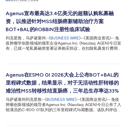
Agenus宣布最高达3.4亿美元的超额认购私募融
资，以推进针对MSS结肠癌新辅助治疗方案
BOT+BAL的ROBBIN注册性临床试验
列克星敦，马萨诸塞州--(
BUSINESS WIRE
)--(美国商业资讯)-- 免
疫肿瘤学创新领域的领军企业Agenus Inc. (Nasdaq: AGEN)今日宣
布，已就一笔私募融资签署证券购买协议，在扣除私募发行费用
前，本次私募发行的前期募集资金总额预计约为8500万美元，且
在认购权证全部行权后，还可额外筹集最多2.55亿美元。本次融资
由Commodore Capital牵头，RA Capital Management、
TCGX、Invus和Ligand Pharmaceuticals参与投资。 预计本次融
资的净收益将用于支持Agenus将博滕西利单抗（botensilimab）
Agenus在ESMO GI 2026大会上公布BOT+BAL的
和巴尔斯利单抗（balstilimab）（BOT+BAL）作为微卫星稳定型
里程碑式数据，结果显示，对于无活动性肝转移的
（MSS）结肠癌新辅助治疗的战略重点，包括推进该公司计划在微
卫星稳定型（MSS）结肠癌领域开展的III期新辅助治疗注册性试验
难治性MSS转移性结直肠癌，三年总生存率达33%
ROBBIN1。在美国，高危II期和Ⅲ期微卫星稳定型（MSS）结肠癌患
马萨诸塞州列克星敦--(
BUSINESS WIRE
)--(美国商业资讯)-- 免疫
者每年估计有38,000例，全球则超过200,000例2，这意味着美
肿瘤创新领域的领导者Agenus Inc. (Nasdaq: AGEN)今日公布了入
国市场每年可触达的销售机会估计超过70亿美元，而过去20多年
组满员的C-800-01队列的三年里程碑式1b期数据。该队列评估了
间，该领域尚...
经Fc段增强的多功能抗CTLA-4抗体botensilimab (BOT)联合抗
PD-1抗体balstilimab在治疗无活动性肝转移的难治性微卫星稳定
型(MSS)转移性结直肠癌(mCRC)患者中的疗效。该数据于7月2日