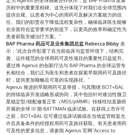
定为 Agenus 的全球独家合作伙伴，是 BAP Pharma 发展
历程中的重要里程碑。这充分体现了对我们在全球范围内
提供合规、以患者为中心的用药可及解决方案能力的信
任。我们的职责在于降低流程复杂性，确保临床医生能够
在全面符合监管要求的前提下，以更高的效率和确定性为
患者获取关键治疗方案。”
BAP Pharma 药品可及业务集团总监 Rebecca Bibby
表
示：“此次合作彰显了在当前临床与监管环境下，结构完
善、运作规范的全球用药可及性项目的重要性日益提升。
通过将 Agenus 的创新疗法与 BAP Pharma 的全球运营专
长相结合，我们正为医生和患者在探索早期用药可及路径
时，提供更加顺畅且可靠的实现路径。”
Agenus 推进的早期用药可及举措，与其围绕 BOT+BAL
的持续临床开发战略形成协同，其中包括针对难治性微卫
星稳定型/错配修复正常（MSS/pMMR）转移性结直肠癌
开展的全球 III 期 BATTMAN 临床试验。在获得上市许可
之前，BOT+BAL 仅可通过临床试验或在当地监管框架允
许且具备条件的经授权用药可及路径获取。有关患者用药
可及性的更多信息，请参阅 Agenus 官网
“Access to