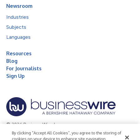
Newsroom
Industries
Subjects
Languages
Resources
Blog
For Journalists
Sign Up
© 2026 Business Wire, Inc.
By clicking “Accept All Cookies”, you agree to the storing of
Privacy Policy
Cookie Policy
Accessibility Statement
cookies on your device to enhance site navigation,