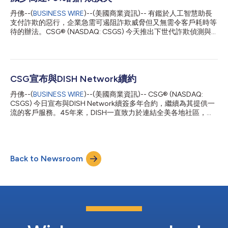
為菲律賓企業提供更靈活、高效且以客戶為中心的體驗方面，扮演
著重要角色。」 藉由導入 CSG Quote & Order 與 CSG
丹佛--(
BUSINESS WIRE
)--(美國商業資訊)-- 有鑑於人工智慧助長
Encompass，ePLDT 集團進一步化繁為簡，滿足複雜的企業需
支付詐欺的惡行，企業急需可遏阻詐欺威脅但又無需令客戶耗時等
求，創造持續性營收與客戶終身價值，並針對涵蓋多雲端、資料與
待的辦法。CSG® (NASDAQ: CSGS) 今天推出下世代詐欺偵測與
AI、託管服務、資安方案及資料中心解決方案的產品組合鞏固數位
財務風險管理解決方案「CSG Payments Protection.ai」，正確辨
基礎。這項優勢讓...
識並攔阻支付詐欺。這套解決方案可跨多種支付渠道與詐欺類型主
動監測數位交易，幫助企業減少50–70%的詐欺損失，同時大幅降
低錯誤警報出現的頻率以及錯誤警報導致的客戶摩擦。 「詐欺不
再是偶然出現的情形，」CSG支付執行副總裁兼總裁Saurabh
CSG宣布與DISH Network續約
Joshi,說，「它已經成為常態而且手法層出不窮，企業無分規模大
丹佛--(
BUSINESS WIRE
)--(美國商業資訊)-- CSG® (NASDAQ:
小都無法免於詐欺的威脅。這個現象敦促我們正視提供一套可不斷
CSGS) 今日宣布與DISH Network續簽多年合約，繼續為其提供一
學習的人工智慧解決方案之必要，幫助企業趕在日趨高明的威脅之
流的客戶服務。45年來，DISH一直致力於連結全美各地社區，從
前做好防範。CSG Payments Protection.ai的推出為客戶提供智慧
衛星通訊先驅發展成為多元化連結領域的領導者。CSG在這段歷程
化的保護、減少因錯誤警報拒絕支付的情形，享受由單一統合的服
中一直是值得信賴的業務合作夥伴，並將繼續協助DISH為客戶提
務帶來的順暢體驗。」 由進階人工智慧與機器學習驅動的
供支援，直到2030年。 DISH技術總裁暨營運長John Swieringa表
Payments Protection.ai是一款雲端平台，但也可以佈署於地端或
示：「CSG在DISH服務客戶方面發揮了至關重要的作用，與CSG
混合環...
Back to Newsroom
的繼續合作將為我們提供所需的靈活性和速度，從而為客戶帶來他
們值得擁有的卓越體驗。」 30年來，DISH一直信賴CSG為數百萬
使用者提供精準、可靠的計費與支付服務管理。透過CSG領先的
SaaS平台，DISH可利用其計費、客戶服務和業務最佳化功能，以
創新服務打造無縫體驗，將客戶服務提升至全新高度。 CSG北美
通訊、媒體與技術總裁Mike Woods表示：「此次續約翻開了新篇
章，隨著客戶對更流暢、更創新體驗的持續期待，DISH已做好充
分準備，自信地開啟卓越的客戶旅程。自1995年DISH發射首顆衛