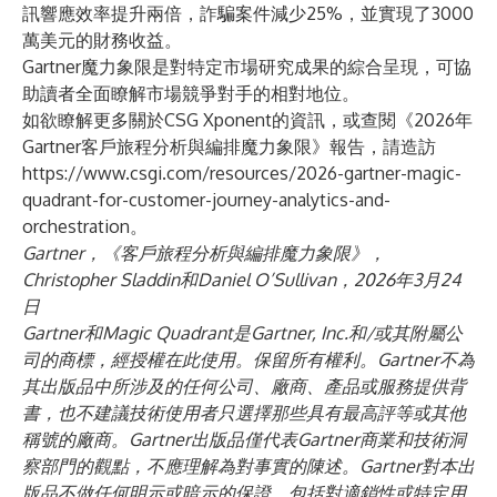
訊響應效率提升兩倍，詐騙案件減少25%，並實現了3000
萬美元的財務收益。
Gartner魔力象限是對特定市場研究成果的綜合呈現，可協
助讀者全面瞭解市場競爭對手的相對地位。
如欲瞭解更多關於CSG Xponent的資訊，或查閱《2026年
Gartner客戶旅程分析與編排魔力象限》報告，請造訪
https://www.csgi.com/resources/2026-gartner-magic-
quadrant-for-customer-journey-analytics-and-
orchestration
。
Gartner，
《客戶旅程分析與編排魔力象限》
，
Christopher Sladdin和Daniel O’Sullivan，2026年3月24
日
Gartner和Magic Quadrant是Gartner, Inc.和/或其附屬公
司的商標，經授權在此使用。保留所有權利。Gartner不為
其出版品中所涉及的任何公司、廠商、產品或服務提供背
書，也不建議技術使用者只選擇那些具有最高評等或其他
稱號的廠商。Gartner出版品僅代表Gartner商業和技術洞
察部門的觀點，不應理解為對事實的陳述。Gartner對本出
版品不做任何明示或暗示的保證，包括對適銷性或特定用