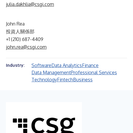
julia.dakhlia@csgi.com
John Rea
投資人關係部
+1 (210) 687-4409
john.rea@csgi.com
Software
Data Analytics
Finance
Industry:
Data Management
Professional Services
Technology
Fintech
Business