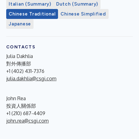
Italian (Summary)
Dutch (Summary)
Chinese Traditional
Chinese Simplified
Japanese
CONTACTS
Julia Dakhlia
對外傳播部
+1 (402) 431-7376
julia.dakhlia@csgi.com
John Rea
投資人關係部
+1 (210) 687-4409
john.rea@csgi.com