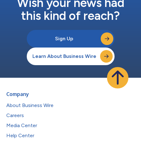
Wish your news had
星以來，CS...
this kind of reach?
Sign Up
Learn About Business Wire
Company
About Business Wire
Careers
Media Center
Help Center