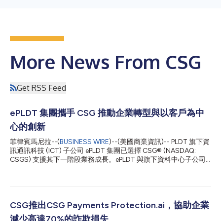
More News From CSG
Get RSS Feed
ePLDT 集團攜手 CSG 推動企業轉型與以客戶為中
心的創新
菲律賓馬尼拉--(
BUSINESS WIRE
)--(美國商業資訊)-- PLDT 旗下資
訊通訊科技 (ICT) 子公司 ePLDT 集團已選擇 CSG® (NASDAQ:
CSGS) 支援其下一階段業務成長。ePLDT 與旗下資料中心子公司
VITRO Inc. 將攜手 CSG，持續以其穩健的數位骨幹為基礎，為企
業客戶帶來更快速的服務開通流程、更量身打造的科技方案，以及
更簡便的計費體驗。 ePLDT 暨 VITRO Inc. 總裁與執行長 Victor S.
Genuino 表示：「隨著我們持續提升數位轉型實力，我們的重點是
透過簡化業務往來並加速交付成果，為客戶創造實質價值。憑藉深
CSG推出CSG Payments Protection.ai，協助企業
厚的領域專業知識以及與 PLDT 的長期合作關係，CSG 在協助我們
減少高達70%的詐欺損失