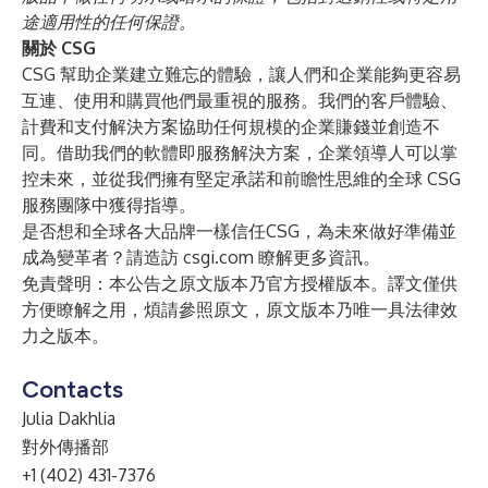
途適用性的任何保證。
關於 CSG
CSG 幫助企業建立難忘的體驗，讓人們和企業能夠更容易
互連、使用和購買他們最重視的服務。我們的客戶體驗、
計費和支付解決方案協助任何規模的企業賺錢並創造不
同。借助我們的軟體即服務解決方案，企業領導人可以掌
控未來，並從我們擁有堅定承諾和前瞻性思維的全球 CSG
服務團隊中獲得指導。
是否想和全球各大品牌一樣信任CSG，為未來做好準備並
成為變革者？請造訪
csgi.com
瞭解更多資訊。
免責聲明：本公告之原文版本乃官方授權版本。譯文僅供
方便瞭解之用，煩請參照原文，原文版本乃唯一具法律效
力之版本。
Contacts
Julia Dakhlia
對外傳播部
+1 (402) 431-7376