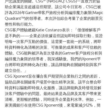
戶忠誠度的關鍵。
CSG
(NASDAQ: CSGS)一直致力於協
助企業滿足並超越這些期望。該公司今日宣布，CSG已被
評為
2026年Gartner®客戶旅程分析與編排魔力象限(Magic
Quadrant™)
的領導者。本次評估綜合考量了企業的願景完
整性和執行能力。
CSG客戶體驗總裁Katie Costanzo表示：「僅僅瞭解客戶
是不夠的——企業必須依據這些認知即時採取行動，並證
明每一次客戶互動的價值。這需要一套統一的系統，將即
時資料轉化為清晰的決策、可衡量的成果和客戶可信賴的
體驗。CSG能夠被評為首次發表的Gartner客戶旅程分析與
編排魔力象限的領導者，我深感驕傲。我們的Xponent平
台將即時資料轉化為行動，讓品牌能夠在關鍵時刻與客戶
建立信任。」
CSG Xponent
旨在彌合客戶期望與企業執行之間的差距，
協助品牌在關鍵客戶場景中做出精準決策。該平台整合即
時資料以驅動即時個人化服務，讓品牌能夠及時發現並解
決客戶體驗中的問題。最終結果是為品牌及其客戶帶來更
清晰、更順暢的體驗，同時提升企業盈利水準。例如，一
家美國銀行在使用CSG Xponent後，來電量減少12%，簡