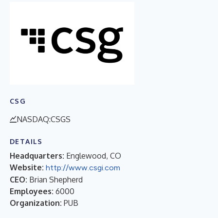
CSG
NASDAQ:CSGS
DETAILS
Headquarters:
Englewood, CO
Website:
http://www.csgi.com
CEO:
Brian Shepherd
Employees:
6000
Organization:
PUB