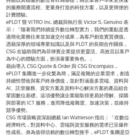
持續以其穩健的數位骨幹為基礎，為企業客戶帶來更快速
的服務開通流程、更量身打造的科技方案，以及更簡便的
計費體驗。
ePLDT 暨 VITRO Inc. 總裁與執行長 Victor S. Genuino 表
示：「隨著我們持續提升數位轉型實力，我們的重點是透
過簡化業務往來並加速交付成果，為客戶創造實質價值。
憑藉深厚的領域專業知識以及與 PLDT 的長期合作關係，
CSG 在協助我們為菲律賓企業提供更靈活、高效且以客戶
為中心的體驗方面，扮演著重要角色。」
藉由導入
CSG Quote & Order
與
CSG Encompass
，
ePLDT 集團進一步化繁為簡，滿足複雜的企業需求，創造
持續性營收與客戶終身價值，並針對涵蓋多雲端、資料與
AI、託管服務、資安方案及資料中心解決方案的產品組合
鞏固數位基礎。這項優勢讓企業能取得更易於理解、採購
與部署的 ICT 服務，進而降低複雜度、加速決策，並維持
競爭優勢。
CSG 市場策略資深副總裁 Ian Watterson 指出：「在數位
經濟時代，對資料中心、雲端與資安服務的需求已呈爆炸
性成長。身為值得信賴的數位轉型推手，ePLDT 集團是亞