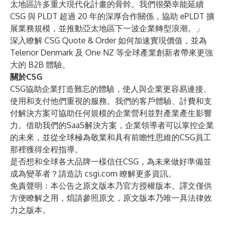
太地區許多重大現代化計畫的骨幹。我們很榮幸能延續
CSG 與 PLDT 超過 20 年的深厚合作關係，協助 ePLDT 擴
展業務規模，並推動亞太地區下一波企業轉型浪潮。」
深入瞭解 CSG Quote & Order 如何加速實現價值，並為
Telenor Denmark
及
One NZ
等全球產業創新者帶來更強
大的 B2B 體驗。
關於CSG
CSG協助企業打造難忘的體驗，使人與企業更容易連接、
使用和支付他們重視的服務。我們的客戶體驗、計費和支
付解決方案可協助任何規模的企業營利並對產業產生影響
力。借助我們的SaaS解決方案，企業領導者可以掌控企業
的未來，並從全球極為敬業和具有前瞻性思維的CSG員工
那裡獲得全程指導。
是否想和全球各大品牌一樣信任CSG，為未來做好準備並
成為變革者？請造訪
csgi.com
瞭解更多資訊。
免責聲明：本公告之原文版本乃官方授權版本。譯文僅供
方便瞭解之用，煩請參照原文，原文版本乃唯一具法律效
力之版本。