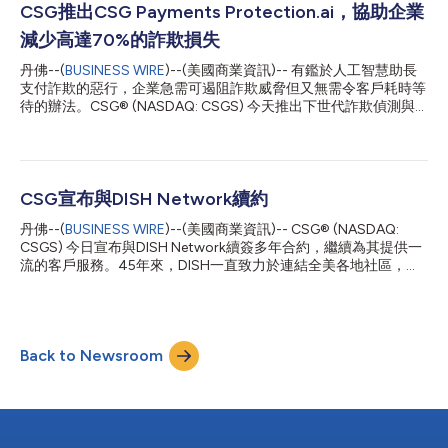
示：「僅僅瞭解客戶是不夠的——企業必須依據這些認知即時採
CSG推出CSG Payments Protection.ai，協助企業
取行動，並證明每一次客戶互動的價值。這需要一套統一的系統，
減少高達70%的詐欺損失
將即時資料轉化為清晰的決策、可衡量的成果和客戶可信賴的體
驗。CSG能夠被評為首次發表的Gartner客戶旅程分析與編排魔力
丹佛--(
BUSINESS WIRE
)--(美國商業資訊)-- 有鑑於人工智慧助長
象限的領導者，我深感驕傲。我們的Xponent平台將即時資料轉化
支付詐欺的惡行，企業急需可遏阻詐欺威脅但又無需令客戶耗時等
為行動，讓品牌能夠在關鍵時刻與客戶建立信任。」 CSG
待的辦法。CSG® (NASDAQ: CSGS) 今天推出下世代詐欺偵測與
Xponent旨在彌合客戶期望與企業執行之間的差距，協助品牌在關
財務風險管理解決方案「CSG Payments Protection.ai」，正確辨
鍵客戶場景中做出精準決策。該平台整合即時資料以驅動即時個人
識並攔阻支付詐欺。這套解決方案可跨多種支付渠道與詐欺類型主
化服務，讓品牌能夠及時發現並解決...
動監測數位交易，幫助企業減少50–70%的詐欺損失，同時大幅降
低錯誤警報出現的頻率以及錯誤警報導致的客戶摩擦。 「詐欺不
再是偶然出現的情形，」CSG支付執行副總裁兼總裁Saurabh
CSG宣布與DISH Network續約
Joshi,說，「它已經成為常態而且手法層出不窮，企業無分規模大
丹佛--(
BUSINESS WIRE
)--(美國商業資訊)-- CSG® (NASDAQ:
小都無法免於詐欺的威脅。這個現象敦促我們正視提供一套可不斷
CSGS) 今日宣布與DISH Network續簽多年合約，繼續為其提供一
學習的人工智慧解決方案之必要，幫助企業趕在日趨高明的威脅之
流的客戶服務。45年來，DISH一直致力於連結全美各地社區，從
前做好防範。CSG Payments Protection.ai的推出為客戶提供智慧
衛星通訊先驅發展成為多元化連結領域的領導者。CSG在這段歷程
化的保護、減少因錯誤警報拒絕支付的情形，享受由單一統合的服
中一直是值得信賴的業務合作夥伴，並將繼續協助DISH為客戶提
務帶來的順暢體驗。」 由進階人工智慧與機器學習驅動的
供支援，直到2030年。 DISH技術總裁暨營運長John Swieringa表
Payments Protection.ai是一款雲端平台，但也可以佈署於地端或
示：「CSG在DISH服務客戶方面發揮了至關重要的作用，與CSG
混合環...
Back to Newsroom
的繼續合作將為我們提供所需的靈活性和速度，從而為客戶帶來他
們值得擁有的卓越體驗。」 30年來，DISH一直信賴CSG為數百萬
使用者提供精準、可靠的計費與支付服務管理。透過CSG領先的
SaaS平台，DISH可利用其計費、客戶服務和業務最佳化功能，以
創新服務打造無縫體驗，將客戶服務提升至全新高度。 CSG北美
通訊、媒體與技術總裁Mike Woods表示：「此次續約翻開了新篇