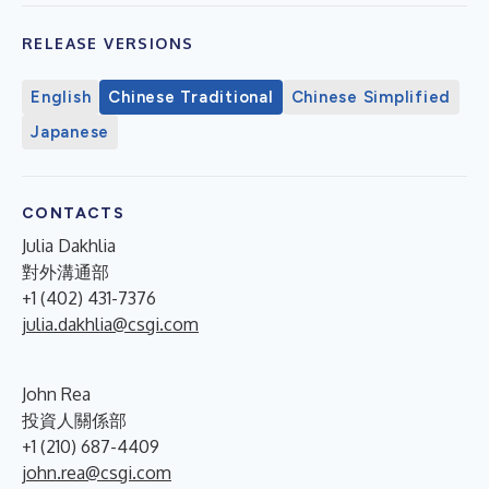
RELEASE VERSIONS
English
Chinese Traditional
Chinese Simplified
Japanese
CONTACTS
Julia Dakhlia
對外溝通部
+1 (402) 431-7376
julia.dakhlia@csgi.com
John Rea
投資人關係部
+1 (210) 687-4409
john.rea@csgi.com