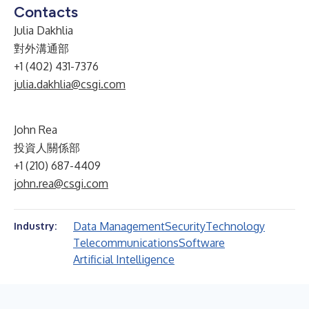
Contacts
Julia Dakhlia
對外溝通部
+1 (402) 431-7376
julia.dakhlia@csgi.com
John Rea
投資人關係部
+1 (210) 687-4409
john.rea@csgi.com
Data Management
Security
Technology
Industry:
Telecommunications
Software
Artificial Intelligence