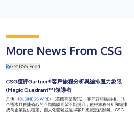
More News From CSG
Get RSS Feed
CSG獲評Gartner®客戶旅程分析與編排魔力象限
(Magic Quadrant™)領導者
丹佛--(
BUSINESS WIRE
)--(美國商業資訊)-- 客戶對順暢銜接、貼
合需求且便捷省心的互動體驗期望不斷提升，使得旅程分析和編排
成為企業提供穩定、個人化體驗並贏得客戶忠誠度的關鍵。CSG®
(NASDAQ: CSGS)一直致力於協助企業滿足並超越這些期望。該公
司今日宣布，CSG已被評為2026年Gartner®客戶旅程分析與編排
魔力象限(Magic Quadrant™)的領導者。本次評估綜合考量了企業
的願景完整性和執行能力。 CSG客戶體驗總裁Katie Costanzo表