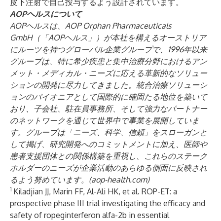
皮下注射で自己投与するよう設計されています。
AOPヘルスについて
AOPヘルスは、AOP Orphan Pharmaceuticals
GmbH（「AOPヘルス」）が本社を構えるオーストリア
にルーツを持つグローバル企業グループで、1996年以来
グループは、特に希少疾患と集中治療分野におけるアン
メット・メディカル・ニーズに応える革新的なソリュー
ションの開発に尽力してきました。統合治療ソリューシ
ョンのパイオニアとして国際的に確固たる地位を築いて
おり、子会社、駐在員事務所、そして強力なパートナー
のネットワークを通じて世界中で事業を展開していま
す。グループは「ニーズ、科学、信頼」をスローガンと
して掲げ、研究開発へのコミットメントに加え、医師や
患者支援団体との関係構築を重視し、これらのステーク
ホルダーのニーズが企業活動のあらゆる側面に反映され
るよう努めています。(aop-health.com)
1
Kiladjian JJ, Marin FF, Al-Ali HK, et al. ROP-ET: a
prospective phase III trial investigating the efficacy and
safety of ropeginterferon alfa-2b in essential