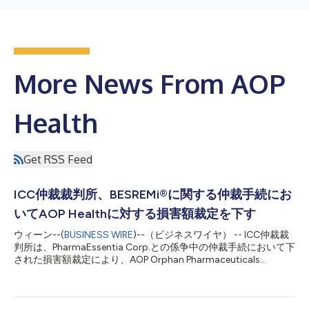
More News From AOP
Health
Get RSS Feed
ICC仲裁裁判所、BESREMi®に関する仲裁手続にお
いてAOP Healthに対する損害額裁定を下す
ウィーン--(
BUSINESS WIRE
)--（ビジネスワイヤ） -- ICC仲裁裁
判所は、PharmaEssentia Corp.との係争中の仲裁手続において下
された損害額裁定により、AOP Orphan Pharmaceuticals
GmbH（「AOP Health」）に対し、総額約1億1,200万ユーロを
裁定しました。ICC仲裁裁判所は、BESREMi®（ロペグインター
フェロン アルファ-2b）に関してPharmaEssentia Corp.（以下