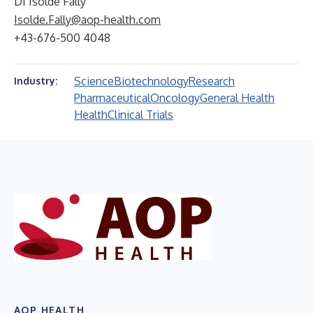
DI Isolde Fally
Isolde.Fally@aop-health.com
+43-676-500 4048
Science
Biotechnology
Research
Industry:
Pharmaceutical
Oncology
General Health
Health
Clinical Trials
AOP HEALTH