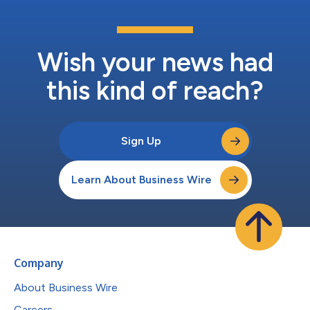
の創出・共有・活用を促進を目的とした緊密な連携の必要性を訴
えます。 「1996年から希少疾患分野に携わるなかで、イノベー
ションは決して単独の努力では成し得ないことを私たちは学んで
きました」と、AOPヘルスのグローバル治療領域担当バイスプレ
Wish your news had
ジデントであるメリッサ・フェルナーは強調しています。「デー
タへの継続的な投資、オープン...
this kind of reach?
Sign Up
Learn About Business Wire
Company
About Business Wire
Careers