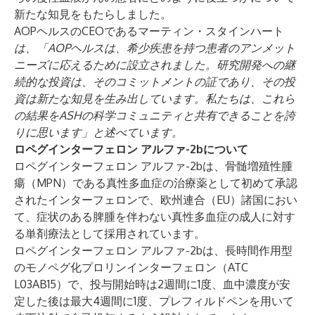
新たな知見をもたらしました。
AOPヘルスのCEOであるマーティン・スタインハート
は、「AOPヘルスは、希少疾患を持つ患者のアンメット
ニーズに応えるために設立されました。研究開発への継
続的な投資は、そのコミットメントの証であり、その投
資は新たな知見を生み出しています。私たちは、これら
の結果をASHの科学コミュニティと共有できることを誇
りに思います」と述べています。
ロペグインターフェロン アルファ-2bについて
ロペグインターフェロン アルファ-2bは、骨髄増殖性腫
瘍（MPN）である真性多血症の治療薬として初めて承認
されたインターフェロンで、欧州連合（EU）諸国におい
て、症状のある脾腫を伴わない真性多血症の成人に対す
る単剤療法として採用されています。
ロペグインターフェロン アルファ-2bは、長時間作用型
のモノペグ化プロリンインターフェロン（ATC
L03AB15）で、投与開始時は2週間に1度、血中濃度が安
定した後は最大4週間に1度、プレフィルドペンを用いて