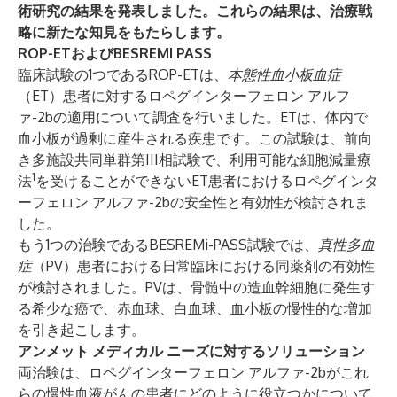
術研究の結果を発表しました。これらの結果は、治療戦
略に新たな知見をもたらします。
ROP-ETおよびBESREMI PASS
臨床試験の1つであるROP-ETは、
本態性血小板血症
（ET）患者に対するロペグインターフェロン アルフ
ァ-2bの適用について調査を行いました。ETは、体内で
血小板が過剰に産生される疾患です。この試験は、前向
き多施設共同単群第III相試験で、利用可能な細胞減量療
1
法
を受けることができないET患者におけるロペグインタ
ーフェロン アルファ-2bの安全性と有効性が検討されま
した。
もう1つの治験であるBESREMi-PASS試験では、
真性多血
症
（PV）患者における日常臨床における同薬剤の有効性
が検討されました。PVは、骨髄中の造血幹細胞に発生す
る希少な癌で、赤血球、白血球、血小板の慢性的な増加
を引き起こします。
アンメット メディカル ニーズに対するソリューション
両治験は、ロペグインターフェロン アルファ-2bがこれ
らの慢性血液がんの患者にどのように役立つかについて