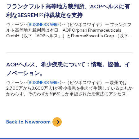
「PharmaEssentia」）との間で係争中の仲裁手続において下さ
れた損害額裁定により、AOP Orphan Pharmaceuticals
フランクフルト高等地方裁判所、AOPヘルスに有
GmbH（以下「AOP Health」）に対し、総額約1億1,200万ユー
利なBESREMi®仲裁裁定を支持
ロを認めました。同裁定では、PharmaEssentiaによる故意の契
約違反に基づくAOP Healthの損害賠償請求額を約8,200万ユーロ
ウィーン--(
BUSINESS WIRE
)--（ビジネスワイヤ） -- フランクフ
と認定しています。また、2019年から2022年にかけての過度な
ルト高等地方裁判所は本日、AOP Orphan Pharmaceuticals
価格設定によりAOP HealthがPharmaEssentiaに対して支払った
GmbH（以下「AOPヘルス」）とPharmaEssentia Corp.（以下
超過支払額の返還として、約3,1...
「ファーマエッセンシア」）との紛争において、AOPヘルスを有
利とした2025年2月のICC部分最終仲裁裁定1を維持する決定を下
しました。同決定は、同台湾企業が一定の損害賠償責任を負うと
認定した仲裁裁定の内容を確認するものです。 AOPヘルスの2人
の創業者の1人であるルドルフ・ヴィドマン博士は、次のように
AOPヘルス、希少疾患について：情報。協働。イ
述べています。「当社の主張を認容したフランクフルト高等地方
ノベーション。
裁判所の決定を、大いに歓迎します。患者の皆様の利益を最優先
に、当社はBESREMi®への安定的かつ持続可能なアクセスの維持
ウィーン--(
BUSINESS WIRE
)--（ビジネスワイヤ） -- 欧州では
と、今後のいかなる課題にも責任を持って対応することに全力を
2,700万から3,600万人1が希少疾患を抱えて生活しているにもか
尽くしてまいります」 係争中の製品 件紛争の核心にあるのは、
かわらず、そのわずか約6％しか承認された治療法にアクセスで
2019年に発売されたBESREMi®（ロペグインターフェロン アル
きていないのが現状です。2。知識ギャップによる診断と治療の
ファ-2b）です。AOPヘルスは包括的な臨床試験プログラムを通
遅れがよく見られます。これには情報に基づいた意思決定を後押
じて、同製品を希少な血液...
しするために必要な、明確で信頼性が高く患者が使いやすい情報
が欠如していることも含まれます。AOPヘルスは希少疾患治療の
Back to Newsroom
研究開発における30年の経験に基づき、医療コミュニティ全体
での協働の重要性を強調しています。2026年の世界希少・難治
性疾患の日に際し、当社は医療専門家、研究者、患者を代表する
人々と共に、希少疾患患者へのケア改善に向け、限られたデータ