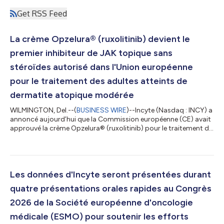
Get RSS Feed
La crème Opzelura® (ruxolitinib) devient le
premier inhibiteur de JAK topique sans
stéroïdes autorisé dans l'Union européenne
pour le traitement des adultes atteints de
dermatite atopique modérée
WILMINGTON, Del.--(
BUSINESS WIRE
)--Incyte (Nasdaq : INCY) a
annoncé aujourd’hui que la Commission européenne (CE) avait
approuvé la crème Opzelura® (ruxolitinib) pour le traitement de
la dermatite atopique modérée chez les patients adultes pour
lesquels les corticostéroïdes topiques et les inhibiteurs
topiques de la calcineurine ne sont pas suffisants ou ne
conviennent pas. « L’autorisation d’Opzelura par la
Commission européenne constitue une étape importante pour
Les données d'Incyte seront présentées durant
les adultes européens atteint...
quatre présentations orales rapides au Congrès
2026 de la Société européenne d'oncologie
médicale (ESMO) pour soutenir les efforts