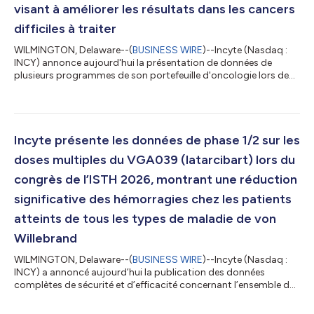
visant à améliorer les résultats dans les cancers
difficiles à traiter
WILMINGTON, Delaware--(
BUSINESS WIRE
)--Incyte (Nasdaq :
INCY) annonce aujourd'hui la présentation de données de
plusieurs programmes de son portefeuille d'oncologie lors de
six présentations au Congrès 2026 de la Société européenne
d'oncologie médicale (ESMO), qui se tiendra du 23 au 27
octobre 2026 à Madrid. « Les données présentées à l’ESMO
illustreront l’engagement d’Incyte à faire progresser l’innovation
pour les patients atteints de cancer », déclare Pablo J. Cagnoni,
Incyte présente les données de phase 1/2 sur les
M.D., président d’Inc...
doses multiples du VGA039 (latarcibart) lors du
congrès de l’ISTH 2026, montrant une réduction
significative des hémorragies chez les patients
atteints de tous les types de maladie de von
Willebrand
WILMINGTON, Delaware--(
BUSINESS WIRE
)--Incyte (Nasdaq :
INCY) a annoncé aujourd’hui la publication des données
complètes de sécurité et d’efficacité concernant l’ensemble des
patients (n = 16) inclus dans l’étude de phase 1/2 à doses
multiples sur le VGA039 (latarcibart), un nouvel anticorps