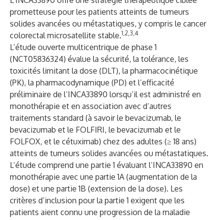
L’INCA33890 offre une stratégie thérapeutique ciblée
prometteuse pour les patients atteints de tumeurs
solides avancées ou métastatiques, y compris le cancer
1,2,3,4
colorectal microsatellite stable.
L’étude ouverte multicentrique de phase 1
(NCT05836324) évalue la sécurité, la tolérance, les
toxicités limitant la dose (DLT), la pharmacocinétique
(PK), la pharmacodynamique (PD) et l’efficacité
préliminaire de l’INCA33890 lorsqu’il est administré en
monothérapie et en association avec d’autres
traitements standard (à savoir le bevacizumab, le
bevacizumab et le FOLFIRI, le bevacizumab et le
FOLFOX, et le cétuximab) chez des adultes (≥ 18 ans)
atteints de tumeurs solides avancées ou métastatiques.
L’étude comprend une partie 1 évaluant l’INCA33890 en
monothérapie avec une partie 1A (augmentation de la
dose) et une partie 1B (extension de la dose). Les
critères d’inclusion pour la partie 1 exigent que les
patients aient connu une progression de la maladie