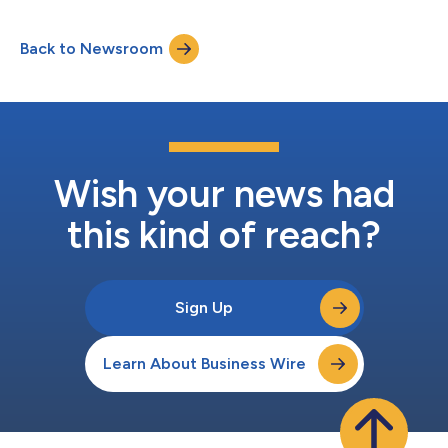
monoclonal expérimental ciblant la protéine S, destiné aux
patients atteints de la maladie de von Willebrand (VWD). Ces
Back to Newsroom
données sont présentées aujourd’hui lors d’une
communication orale au 34e congrès de l...
Wish your news had
this kind of reach?
Sign Up
Learn About Business Wire