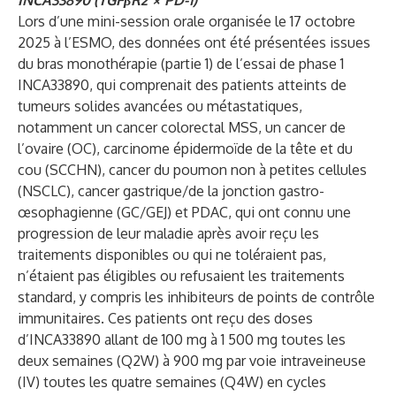
INCA33890 (TGF
β
R2
×
PD-1)
Lors d’une mini-session orale organisée le 17 octobre
2025 à l’ESMO, des données ont été présentées issues
du bras monothérapie (partie 1) de l’essai de phase 1
INCA33890, qui comprenait des patients atteints de
tumeurs solides avancées ou métastatiques,
notamment un cancer colorectal MSS, un cancer de
l’ovaire (OC), carcinome épidermoïde de la tête et du
cou (SCCHN), cancer du poumon non à petites cellules
(NSCLC), cancer gastrique/de la jonction gastro-
œsophagienne (GC/GEJ) et PDAC, qui ont connu une
progression de leur maladie après avoir reçu les
traitements disponibles ou qui ne toléraient pas,
n’étaient pas éligibles ou refusaient les traitements
standard, y compris les inhibiteurs de points de contrôle
immunitaires. Ces patients ont reçu des doses
d’INCA33890 allant de 100 mg à 1 500 mg toutes les
deux semaines (Q2W) à 900 mg par voie intraveineuse
(IV) toutes les quatre semaines (Q4W) en cycles