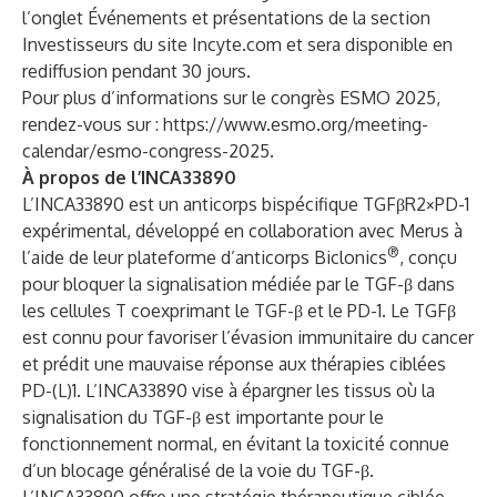
l’onglet
Événements et présentations
de la section
Investisseurs du site Incyte.com
et sera disponible en
rediffusion pendant 30 jours.
Pour plus d’informations sur le congrès ESMO 2025,
rendez-vous sur :
https://www.esmo.org/meeting-
calendar/esmo-congress-2025
.
À propos de l’INCA33890
L’INCA33890 est un anticorps bispécifique TGFβR2×PD-1
expérimental, développé en collaboration avec Merus à
®
l’aide de leur plateforme d’anticorps Biclonics
, conçu
pour bloquer la signalisation médiée par le TGF-β dans
les cellules T coexprimant le TGF-β et le PD-1. Le TGFβ
est connu pour favoriser l’évasion immunitaire du cancer
et prédit une mauvaise réponse aux thérapies ciblées
PD-(L)1. L’INCA33890 vise à épargner les tissus où la
signalisation du TGF-β est importante pour le
fonctionnement normal, en évitant la toxicité connue
d’un blocage généralisé de la voie du TGF-β.