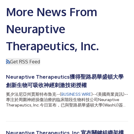
More News From
Neuraptive
Therapeutics, Inc.
Get RSS Feed
Neuraptive Therapeutics獲得聖路易華盛頓大學
創新生物可吸收神經刺激技術授權
賓夕法尼亞州賈斯特布魯克--(
BUSINESS WIRE
)--(美國商業資訊)--
專注於周圍神經損傷治療的臨床階段生物科技公司Neuraptive
Therapeutics, Inc.今日宣布，已與聖路易華盛頓大學(WashU)簽署
獨家授權合約，獲得一項生物可吸收無線電子神經刺激裝置技術的
獨家授權。 該技術由WashU醫學院研究人員與美國西北大學合作
研發，可透過向受損神經精準輸送電脈波，加快神經再生。該裝置
採用完全生物可吸收設計，可在人體內自然降解，無需接受後續手
術進行取出。 WashU副校長兼技術管理辦公室董事總經理Nichole
Neuraptive Therapeutics, Inc.宣布關鍵組織架構