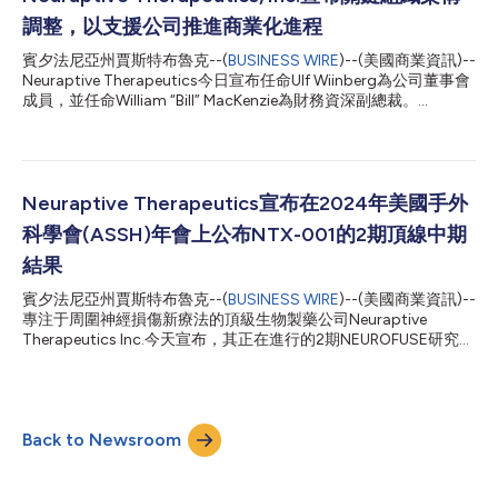
R. Mercier博士表示：「WashU欣然與Neuraptive這樣一家新興企
調整，以支援公司推進商業化進程
業攜手合作，共同推進源自我校科研實驗室的生物可吸收技術平台
的開發。此次授權合約將推動該技術平台的進一步開發，加快其在
賓夕法尼亞州賈斯特布魯克--(
BUSINESS WIRE
)--(美國商業資訊)--
周圍神經修復領域的應用，並為病患帶來切實獲益。」
Neuraptive Therapeutics今日宣布任命Ulf Wiinberg為公司董事會
Neuraptive Therapeutics董事長兼執行長Bob Radie表示：「此次
成員，並任命William “Bill” MacKenzie為財務資深副總裁。
交易是我們進一步豐富產品組合、為神經損傷病患提供更多治療選
Wiinberg先生是一位經驗豐富的生物科技、製藥及醫療保健產業高
擇的重要一步。這款生物可吸收神經刺激器不僅可望做為獨立療法
階主管，擁有豐富的全球執業經驗。身為董事會成員，他將提供策
用於...
略指導和產業專業知識，以支援公司的發展與商業化策略。
Wiinberg先生的履歷包括：2017年至2024年擔任X-Vax
Technology, Inc.執行長；在此之前，他於2008年至2014年擔任
Neuraptive Therapeutics宣布在2024年美國手外
Lundbeck執行長。2002年至2008年，他是Wyeth管理委員會成
科學會(ASSH)年會上公布NTX-001的2期頂線中期
員，並于2002年至2005年擔任Wyeth Consumer Healthcare全
球總裁，隨後擔任歐洲/中東/非洲區總裁直至2008年Wyeth被
結果
Pfizer收購。 Ulf還在多家公司的董事會擔任董事，包括總部位於比
賓夕法尼亞州賈斯特布魯克--(
BUSINESS WIRE
)--(美國商業資訊)--
利時布魯塞爾的全球生物製藥公司UCB、瑞典隆德的Alfa Laval
專注于周圍神經損傷新療法的頂級生物製藥公司Neuraptive
AB、瑞典斯德哥爾摩的SIGRID Therape...
Therapeutics Inc.今天宣布，其正在進行的2期NEUROFUSE研究的
中期頂線結果將於9月19日至21日在明尼蘇達州明尼亞波里斯舉行
的2024年美國手外科學會(ASSH)年會上公布。題為NTX-001治
療急性單橫斷周圍神經損傷的安全性和有效性：2期隨機對照試驗
的呈報論文獲頒10佳論文稱號，將由華盛頓大學的David Brogan
Back to Newsroom
博士在9月19日（星期四）的科學論文會議期間進行呈報。 此次呈
報將重點介紹NEUROFUSE研究的24周分析的中期發現，該研究旨
在評估NTX-001在急性單橫斷上肢周圍神經損傷病患中的安全性