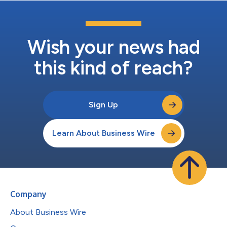
和有效性。NTX-001是一種藥物-器材組合，旨在提高與標準手術
修復一起使用時功能恢復的速度和持久性。這些結果代表了持續開
發做為周圍神經損傷新型治療選擇的NTX-001的一個重要里程
碑。 24周時的主要中期發現包括： 相較單獨的標準治療，NTX-
001在術後8周和24周的MHQ總分顯著改善 沒有與使用NTX-001
Wish your news had
相...
this kind of reach?
Sign Up
Learn About Business Wire
Company
About Business Wire