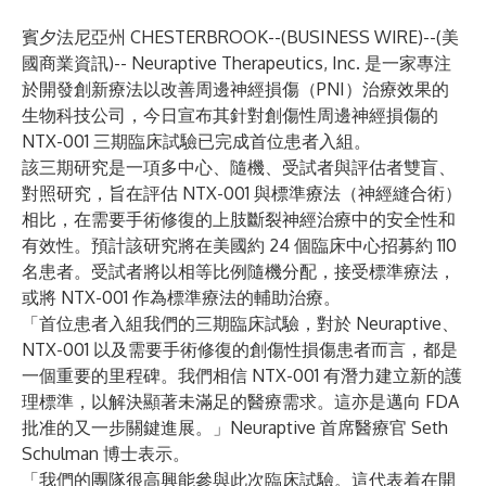
賓夕法尼亞州 CHESTERBROOK--(
BUSINESS WIRE
)--
(美
國商業資訊)-- Neuraptive Therapeutics, Inc. 是一家專注
於開發創新療法以改善周邊神經損傷（PNI）治療效果的
生物科技公司，今日宣布其針對創傷性周邊神經損傷的
NTX-001 三期臨床試驗已完成首位患者入組。
該三期研究是一項多中心、隨機、受試者與評估者雙盲、
對照研究，旨在評估 NTX-001 與標準療法（神經縫合術）
相比，在需要手術修復的上肢斷裂神經治療中的安全性和
有效性。預計該研究將在美國約 24 個臨床中心招募約 110
名患者。受試者將以相等比例隨機分配，接受標準療法，
或將 NTX-001 作為標準療法的輔助治療。
「首位患者入組我們的三期臨床試驗，對於 Neuraptive、
NTX-001 以及需要手術修復的創傷性損傷患者而言，都是
一個重要的里程碑。我們相信 NTX-001 有潛力建立新的護
理標準，以解決顯著未滿足的醫療需求。這亦是邁向 FDA
批准的又一步關鍵進展。」Neuraptive 首席醫療官 Seth
Schulman 博士表示。
「我們的團隊很高興能參與此次臨床試驗。這代表着在開