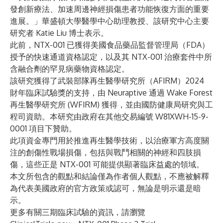
發創新療法、加速周邊神經損傷患者功能恢復方面的重要
進展。」華盛頓大學醫學中心助理教授、該研究中心主要
研究者 Katie Liu 博士表示。
此前，NTX-001 已獲得美國食品藥品監督管理局（FDA）
授予的快速通道資格認定，以及其 NTX-001 治療套件中所
含融合劑的罕見病藥物資格認定。
該研究獲得了武裝部隊再生醫學研究所（AFIRM）2024
財年臨床試驗獎的支持，由 Neuraptive 通過 Wake Forest
再生醫學研究所 (WFIRM) 獲得，並由國防健康局研究與工
程司資助。本研究由政府在其他交易編號 W81XWH-15-9-
0001 項目下贊助。
此項資金專門用於推進再生醫學技術，以治療軍方高度關
注的創傷性戰場損傷，包括與戰鬥相關的神經和四肢損
傷，這些正是 NTX-001 可能提供顯著臨床益處的領域。
本文所包含的觀點和結論僅為作者個人觀點，不應被解釋
為代表美國政府的官方政策或認可，無論是明示還是暗
示。
更多有關三期臨床試驗的資訊，請瀏覽