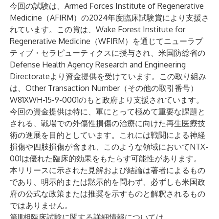
今回の試験は、Armed Forces Institute of Regenerative
Medicine（AFIRM）の2024年度臨床試験賞により支援さ
れています。この賞は、Wake Forest Institute for
Regenerative Medicine（WFIRM）を通じてニューラプ
ティブ・セラピューティクスに授与され、米国防総省の
Defense Health Agency Research and Engineering
Directorateより資金提供を受けています。この取り組み
は、Other Transaction Number（その他の取引番号）
W81XWH-15-9-0001のもと政府より支援されています。
今回の資金提供は特に、軍にとって極めて重要な課題と
される、戦場での外傷性損傷の治療に向けた再生医療技
術の進展を目的としています。これには戦闘による神経
損傷や四肢損傷が含まれ、このような領域においてNTX-
001は優れた臨床的効果をもたらす可能性があります。
本リリースに示された見解および結論は著者によるもの
であり、明示的または黙示的を問わず、必ずしも米国政
府の公式な政策または推奨を示すものと解釈されるもの
ではありません。
第Ⅲ相臨床試験に関する詳細情報については、