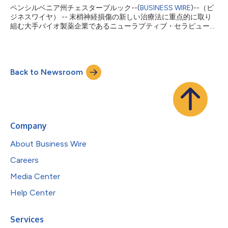
ントを、2008年にワイスがファイザーに買収されるまで欧州・
ペンシルベニア州チェスターブルック--(
BUSINESS WIRE
)--（ビ
中東・アフリカ地域担当プレジデントを務めました。 ウインバ
ジネスワイヤ） -- 末梢神経損傷の新しい治療法に重点的に取り
ーグは、ベルギーのブリュッセルに本社を置くグローバルバイ...
組む大手バイオ製薬企業であるニューラプティブ・セラピューテ
ィックは、現在進行中の第2相NEUROFUSE試験の中間トップラ
イン結果を、9月19日から21日までミネアポリス（ミネソタ州）
で開催される2024年米国手外科学会（ASSH）年次総会でプレ
ゼンテーションする予定であることを発表しました。急性単一切
Back to Newsroom
断末梢神経損傷の治療におけるNTX-001の安全性と有効性：第2
相無作為化対照試験と題された発表は、トップ10ベストペーパー
に選ばれ、9月19日（木）の学術論文セッションでワシントン大
学のデビッド・ブローガン博士により発表されます。 本プレゼ
ンテーションでは、急性期の単一離断の上肢末梢神経損傷患者を
対象にNTX-001の安全性と有効性を評価するNEUROFUSE試験の
Company
24週間の分析の中間結果が発表されます。NTX-001は、標準的
な外科的修復と併用することで機能回復の速度と持続性を改善す
About Business Wire
るように設計された薬物と医療機器を組み合わせたものです。こ
れらの...
Careers
Media Center
Help Center
Services