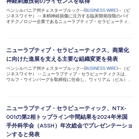
神経刺激技術のライセンスを取得
ペンシルバニア州チェスターブルック--(
BUSINESS WIRE
)--（ビ
ジネスワイヤ） -- 末梢神経損傷に注力する臨床開発段階のバイ
オテクノロジー企業であるニューラプティブ・セラピューティク
スは、セントルイスのワシントン大学から、生体吸収性のワイヤ
レス電気刺激デバイスに関する独占ライセンスを取得したと発表
しました。 WashU Medicineの研究者がノースウェスタン大学と
共同で開発したこの技術は、損傷した神経に標的を絞って電気パ
ルスを送ることで、神経再生を促進します。このデバイスは完全
ニューラプティブ・セラピューティクス、商業化
に生体吸収性で、体内で自然に分解されるため、除去のための追
に向けた進展を支える主要な組織変更を発表
加手術を行う必要がありません。 「WashUは、本学の研究室か
ら生まれた生体吸収性プラットフォームの開発を支援するため、
ペンシルベニア州チェスターブルック--(
BUSINESS WIRE
)--（ビ
ニューラプティブのような新興企業と提携できることをうれしく
ジネスワイヤ） -- ニューラプティブ・セラピューティクスは、
思います」と、WashUの副学長補佐で、技術マネジメント室のマ
ウルフ・ウインバーグを取締役に任命し、ウィリアム（ビル）・
ネージングディレクターを務めるニコール・R・メルシエ
マッケンジーを財務担当シニアバイスプレジデントとして迎え入
（Nichole R. Mercier）博士は述べました。「本契約により、この
れたと発表しました。 ウインバーグは、バイオテクノロジー、
プラットフォームの開発をさらに進め、末梢神経修復を促進し、
製薬、ヘルスケア業界で幅広い国際経験を積んできた経営幹部で
患者さんに恩...
す。取締役として、ニューラプティブ・セラピューティクスの開
発・商業化戦略を支えるため、戦略的な助言を行い、業界で培っ
ニューラプティブ・セラピューティック、NTX-
た専門知識を生かします。 ウインバーグは2017～2024年にX-
001の第2相トップライン中間結果を2024年米国
Vax Technology, Inc.のCEOを務め、それ以前は2008～2014年
にルンドベックのCEOを務めました。2002～2008年にはワイ
手外科学会（ASSH）年次総会でプレゼンテーショ
スの経営委員会のメンバーを務め、この間、2002～2005年には
ンすると発表
ワイス・コンシューマー・ヘルスケアのワールドワイドプレジデ