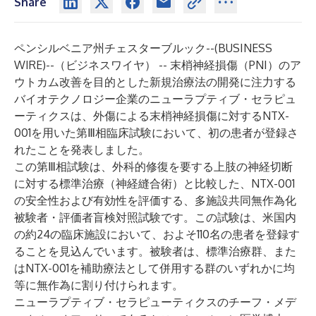
Share
ペンシルベニア州チェスターブルック--(
BUSINESS
WIRE
)--
（ビジネスワイヤ） -- 末梢神経損傷（PNI）のア
ウトカム改善を目的とした新規治療法の開発に注力する
バイオテクノロジー企業のニューラプティブ・セラピュ
ーティクスは、外傷による末梢神経損傷に対するNTX-
001を用いた第Ⅲ相臨床試験において、初の患者が登録さ
れたことを発表しました。
この第Ⅲ相試験は、外科的修復を要する上肢の神経切断
に対する標準治療（神経縫合術）と比較した、NTX-001
の安全性および有効性を評価する、多施設共同無作為化
被験者・評価者盲検対照試験です。この試験は、米国内
の約24の臨床施設において、およそ110名の患者を登録す
ることを見込んでいます。被験者は、標準治療群、また
はNTX-001を補助療法として併用する群のいずれかに均
等に無作為に割り付けられます。
ニューラプティブ・セラピューティクスのチーフ・メデ