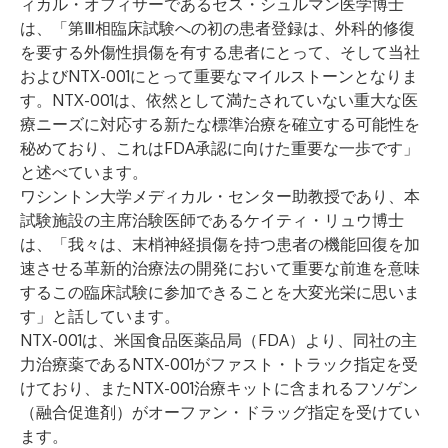
ィカル・オフィサーであるセス・シュルマン医学博士
は、「第Ⅲ相臨床試験への初の患者登録は、外科的修復
を要する外傷性損傷を有する患者にとって、そして当社
およびNTX-001にとって重要なマイルストーンとなりま
す。NTX-001は、依然として満たされていない重大な医
療ニーズに対応する新たな標準治療を確立する可能性を
秘めており、これはFDA承認に向けた重要な一歩です」
と述べています。
ワシントン大学メディカル・センター助教授であり、本
試験施設の主席治験医師であるケイティ・リュウ博士
は、「我々は、末梢神経損傷を持つ患者の機能回復を加
速させる革新的治療法の開発において重要な前進を意味
するこの臨床試験に参加できることを大変光栄に思いま
す」と話しています。
NTX-001は、米国食品医薬品局（FDA）より、同社の主
力治療薬であるNTX-001がファスト・トラック指定を受
けており、またNTX-001治療キットに含まれるフソゲン
（融合促進剤）がオーファン・ドラッグ指定を受けてい
ます。