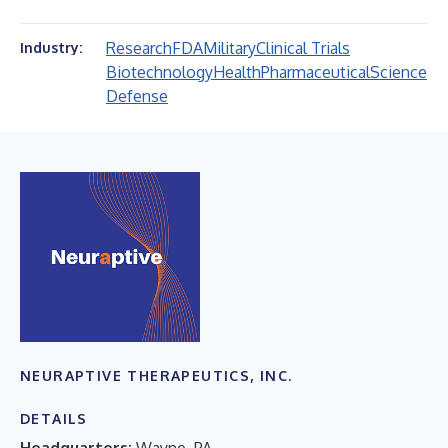
Research
FDA
Military
Clinical Trials
Industry:
Biotechnology
Health
Pharmaceutical
Science
Defense
NEURAPTIVE THERAPEUTICS, INC.
DETAILS
Headquarters:
Wayne, PA