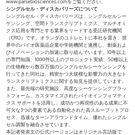
www.parsebiosciences.com
をご覧ください。
シングルセル・ディスカバリーズについて
シングルセル・ディスカバリーズは、シングルセルシー
ケンシング、空間トランスクリプトミクス、マルチオミ
クス応用を専門とする業界をリードする受託研究機関
（CRO）です。オランダのユトレヒトに本社を置き、世
界中のバイオ医薬品企業や学術機関と連携し、創薬およ
びイノベーションの加速に取り組んでいます。10年以上
の専門知識、1000件以上のプロジェクト実績、50種以上
の生物種から数百万個のシングルセルシーケンシングを
行ってきた同社は、精密かつ大規模な影響力の大きなト
ランスクリプトミクスに関する知見を提供しています。
また、最先端の研究施設、高度なシーケンシングプラッ
トフォーム、カスタマイズされたバイオインフォマティ
クス サポートを活用し、成功かつ再現性のある成果に不
可欠な3つの要素である自動化された高スループットプロ
セス、迅速なターンアラウンドタイム、優れたシングル
セル調製を融合させています。
本記者発表文の公式バージョンはオリジナル言語版で