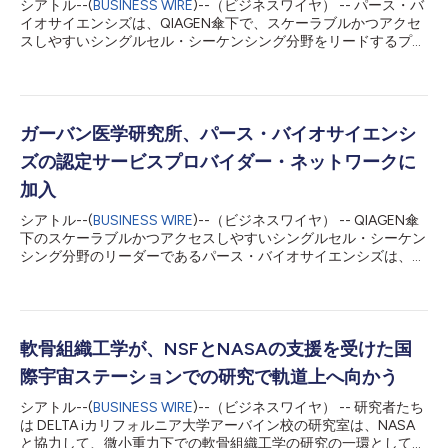
シアトル--(
BUSINESS WIRE
)--（ビジネスワイヤ） -- パース・バ
イオサイエンシズは、QIAGEN傘下で、スケーラブルかつアクセ
スしやすいシングルセル・シーケンシング分野をリードするプロ
バイダーです。同社は、エクスプレス・ゲノミクスが認定サービ
スプロバイダー（CSP）プログラムに加入し、北欧地域初のCSP
となったことを発表しました。ストックホルムに拠点を置く同社
は、既存のシーケンシング・サービスの提供体制を通じて、パー
スのEvercodeシングルセル・シーケンシング製品群を研究者に
ガーバン医学研究所、パース・バイオサイエンシ
提供します。 2022年にカロリンスカ研究所から誕生したエクス
ズの認定サービスプロバイダー・ネットワークに
プレス・ゲノミクスは、次世代シーケンシング（NGS）プロジェ
クト向けに、自社で運用する自動化ワークフローを構築してきま
加入
した。CSPプログラムへの加入により、同社のサービス・ライン
シアトル--(
BUSINESS WIRE
)--（ビジネスワイヤ） -- QIAGEN傘
アップにEvercodeが加わり、顧客はパースのスプリット-プール
下のスケーラブルかつアクセスしやすいシングルセル・シーケン
方式のシングルセル技術を直接利用できるようになります。 エ
シング分野のリーダーであるパース・バイオサイエンシズは、同
クスプレス・ゲノミクスの最高経営責任者（CEO）であるクリス
社の認定サービスプロバイダー（CSP）プログラムに、ガーバン
トフ・ツィーゲンハイン氏は、次のように述べました。「当社の
医学研究所内のゲノミクス・プラットフォーム・コアファシリテ
顧客は、高品質...
ィが加入したことを発表しました。今回の提携により、オースト
ラリア、アジア太平洋地域全般、それ以外の地域においても、高
品質でスケーラブルなシングルセル・シーケンシングへのアクセ
軟骨組織工学が、NSFとNASAの支援を受けた国
スが拡大することになります。 ガーバンはオーストラリアを代
際宇宙ステーションでの研究で軌道上へ向かう
表する医学研究機関の一つであり、ガーバンのゲノミクス・プラ
ットフォームは、細胞の選別、捕捉、そしてシーケンシングにお
シアトル--(
BUSINESS WIRE
)--（ビジネスワイヤ） -- 研究者たち
いて豊富な経験を有しています。認定サービスプロバイダーとし
は DELTA iカリフォルニア大学アーバイン校の研究室は、NASA
て、ガーバンは、この地域の研究者向けにパースの「Evercode
と協力して、微小重力下での軟骨組織工学の研究の一環として、