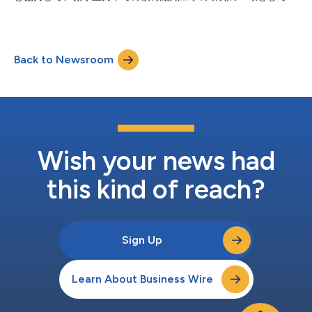
WT」キットを提供します。「パースのプロジェクトに対する要
国際宇宙ステーションでサンプルを保存するためにEvercode Cell
望は増え続けており、この技術は実装や運用が容易で、優れたデ
Fixationを使用しています。ウェンディ・ブラウン博士とキリア
ータを生成できることが分かっています」と、ガーバン研究所の
コス・アサナシウ博士が主導する、米国国立科学財団（NSF）の
細胞ゲノミクス責任者であるクリス...
助成金によるこの前例のない研究は、本日Parse Biosciencesによ
Back to Newsroom
って発表され、軟骨損傷に苦しむ世界中の何億人もの人々への治
療法の進歩を目指しています。 軟骨損傷は深刻な痛みと機能障
害を引き起こし、ドナー部位を傷つけることなく損傷した組織を
修復または再生できるインプラントの必要性は数十年にわたり満
たされてこなかった。その困難の一因は重力そのものにあり、重
力は実験室での軟骨組織の形成を妨げる可能性がある。微小重力
はこの問題を克服するのに役立つ可能性があり、軌道上で人工的
に作られた組織は地上で作られた組織よりも本物に近いものにな
Wish your news had
る可能性を示唆する研究が増えている。 カリフォルニ...
this kind of reach?
Sign Up
Learn About Business Wire