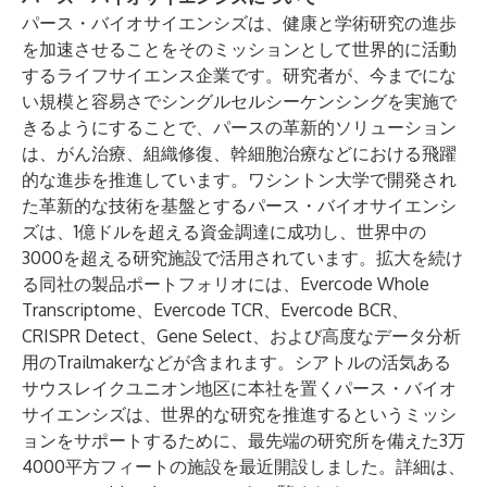
パース・バイオサイエンシズは、健康と学術研究の進歩
を加速させることをそのミッションとして世界的に活動
するライフサイエンス企業です。研究者が、今までにな
い規模と容易さでシングルセルシーケンシングを実施で
きるようにすることで、パースの革新的ソリューション
は、がん治療、組織修復、幹細胞治療などにおける飛躍
的な進歩を推進しています。ワシントン大学で開発され
た革新的な技術を基盤とするパース・バイオサイエンシ
ズは、1億ドルを超える資金調達に成功し、世界中の
3000を超える研究施設で活用されています。拡大を続け
る同社の製品ポートフォリオには、Evercode Whole
Transcriptome、Evercode TCR、Evercode BCR、
CRISPR Detect、Gene Select、および高度なデータ分析
用のTrailmakerなどが含まれます。シアトルの活気ある
サウスレイクユニオン地区に本社を置くパース・バイオ
サイエンシズは、世界的な研究を推進するというミッシ
ョンをサポートするために、最先端の研究所を備えた3万
4000平方フィートの施設を最近開設しました。詳細は、