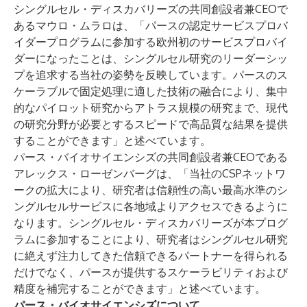
シングルセル・ディスカバリーズの共同創設者兼CEOで
あるマウロ・ムラロは、「パースの認定サービスプロバ
イダープログラムに参加する欧州初のサービスプロバイ
ダーになったことは、シングルセル研究のリーダーシッ
プを追求する当社の姿勢を反映しています。パースのス
ケーラブルで固定処理に適した技術の融合により、集中
的なパイロット研究からアトラス規模の研究まで、現代
の研究分野が必要とするスピードで高品質な結果を提供
することができます」と述べています。
パース・バイオサイエンシズの共同創設者兼CEOである
アレックス・ローゼンバーグは、「当社のCSPネットワ
ークの拡大により、研究者は信頼性の高い最高水準のシ
ングルセルサービスに各地域よりアクセスできるように
なります。シングルセル・ディスカバリーズが本プログ
ラムに参加することにより、研究者はシングルセル研究
に絶えず注力してきた信頼できるパートナーを得られる
だけでなく、パースが提供するスケーラビリティおよび
精度を補完することができます」と述べています。
パース・バイオサイエンシズについて