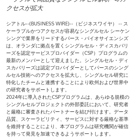
クセスが拡大
シアトル--(
BUSINESS WIRE
)--
（ビジネスワイヤ） -- ス
ケーラブルかつアクセスが容易なシングルセル シーケン
シングで業界をリードする
パース・バイオサイエンシズ
は、オランダに拠点を置く
シングルセル・ディスカバリ
ーズ
を認定サービスプロバイダー（CSP）プログラムの
最新のメンバーとして迎えました。シングルセル・ディ
スカバリーズは認定プロバイダーとしてパースのシング
ルセル技術へのアクセスを拡大し、シングルセル研究に
特化したチームと連携することにより欧州および世界中
の研究者をサポートします。
2024年に導入されたCSPプログラムは、あらゆる規模の
シングルセルプロジェクトの外部委託において、研究者
と厳格に審査されたパートナーを結び付けます。データ
品質、スケーラビリティ、サービスに対する厳格な基準
を維持することにより、本プログラムは研究機関が確信
を持って発見を加速できるようサポートします。