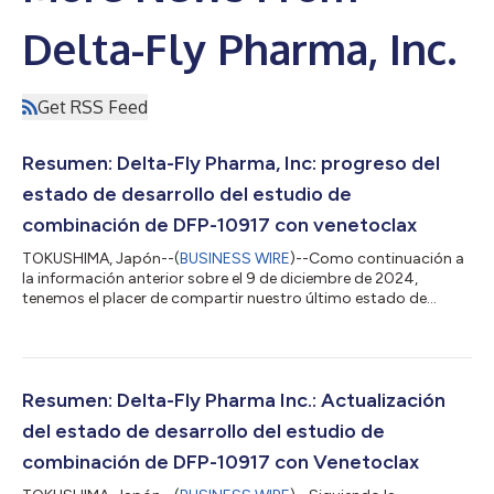
Delta-Fly Pharma, Inc.
Get RSS Feed
Resumen: Delta-Fly Pharma, Inc: progreso del
estado de desarrollo del estudio de
combinación de DFP-10917 con venetoclax
TOKUSHIMA, Japón--(
BUSINESS WIRE
)--Como continuación a
la información anterior sobre el 9 de diciembre de 2024,
tenemos el placer de compartir nuestro último estado de
desarrollo. En lo que respecta al ensayo clínico de fase I/II de
DFP-10917 en combinación con Venetoclax (VEN) en pacientes
con leucemia mieloide aguda (LMA) en tratamiento de segunda
línea (NCT06382168), el Data Management Committee (DMC)
ha autorizado la tolerabilidad de los seis pacientes en la
Resumen: Delta-Fly Pharma Inc.: Actualización
porción de fase I (determinación...
del estado de desarrollo del estudio de
combinación de DFP-10917 con Venetoclax