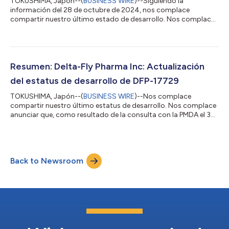
TOKUSHIMA, Japón--(
BUSINESS WIRE
)--Siguiendo la
información del 28 de octubre de 2024, nos complace
compartir nuestro último estado de desarrollo. Nos complace
anunciar que el comité de revisión de datos (DMC) ha
aprobado la tolerabilidad de los primeros tres pacientes
inscritos en el ensayo clínico de fase I/II de DFP-10917 en
combinación con Venetoclax (VEN) (NCT06382168) realizado
en cinco centros clínicos de EE. UU. para pacientes con
Resumen: Delta-Fly Pharma Inc: Actualización
leucemia mieloide aguda (LMA) que no respondieron al tra...
del estatus de desarrollo de DFP-17729
TOKUSHIMA, Japón--(
BUSINESS WIRE
)--Nos complace
compartir nuestro último estatus de desarrollo. Nos complace
anunciar que, como resultado de la consulta con la PMDA el 3
de diciembre de 2024, se aprobó el ensayo clínico de fase II/III
de DFP-17729 en combinación con TS-1 frente a TS-1 solo en
pacientes con cáncer de páncreas tras un tratamiento de
tercera línea. En un estudio de fase I/II de DFP-17729 en
Back to Newsroom
combinación con TS-1 en pacientes con cáncer de páncreas
terminal, no se observaron diferen...