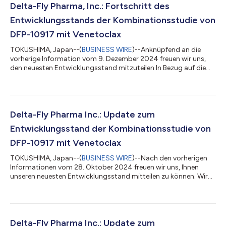
Delta-Fly Pharma, Inc.: Fortschritt des
Entwicklungsstands der Kombinationsstudie von
DFP-10917 mit Venetoclax
TOKUSHIMA, Japan--(
BUSINESS WIRE
)--Anknüpfend an die
vorherige Information vom 9. Dezember 2024 freuen wir uns,
den neuesten Entwicklungsstand mitzuteilen In Bezug auf die
Phase-I/II-Studie von DFP-10917 in Kombination mit Venetoclax
(VEN) bei Patienten mit akuter myeloischer Leukämie (AML) in
der Zweitlinientherapie (NCT06382168) hat das Data
Management Committee (DMC) die Verträglichkeit bei allen
sechs Patienten in der Phase I (Dosisfindung) der Phase-I/II-
Delta-Fly Pharma Inc.: Update zum
Studie bestätigt. Daher treten wir...
Entwicklungsstand der Kombinationsstudie von
DFP-10917 mit Venetoclax
TOKUSHIMA, Japan--(
BUSINESS WIRE
)--Nach den vorherigen
Informationen vom 28. Oktober 2024 freuen wir uns, Ihnen
unseren neuesten Entwicklungsstand mitteilen zu können. Wir
freuen uns, bekannt zu geben, dass das Data Review Committee
(DMC) die Verträglichkeit der ersten drei Patienten bestätigt
hat, die an der klinischen Phase-I/II-Studie mit DFP-10917 in
Kombination mit Venetoclax (VEN) (NCT06382168)
teilgenommen haben, die an fünf klinischen Standorten in den
Delta-Fly Pharma Inc.: Update zum