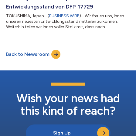
USA für Patienten mit akuter myelo...
Entwicklungsstand von DFP-17729
TOKUSHIMA, Japan--(
BUSINESS WIRE
)--Wir freuen uns, Ihnen
unseren neuesten Entwicklungsstand mitteilen zu können.
Weiterhin teilen wir Ihnen voller Stolz mit, dass nach
Rücksprache mit der PMDA am 3. Dezember 2024 die klinische
Phase-II/III-Studie mit DFP-17729 in Kombination mit TS-1 im
Vergleich zu TS-1 allein bei Patienten mit
Bauchspeicheldrüsenkrebs nach einer Drittlinienbehandlung
Back to Newsroom
genehmigt wurde. In einer Phase-I/II-Studie zu DFP-17729 in
Kombination mit TS-1 bei Patienten mit Bauchspeich...
Wish your news had
this kind of reach?
Sign Up