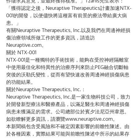
作徵求其意見，並最終獲得核准。」Tzanis先生表示：
「獲得認定之後，Neuraptive Therapeutics計畫加速NTX-
001的開發，以便儘快將這種富有前景的療法帶給廣大病
患。」
有關Neuraptive Therapeutics, Inc.以及我們在周邊神經損
傷治療領域所做工作的更多資訊，請造訪
Neuraptive.com。
關於 NTX-001
NTX-001是一種獨特的手術技術，能夠在受控神經隔離室
中使用最佳化和特異性的治療序列來防止PEG融合切斷軸
突後的沃勒氏變性，從而有望快速改善周邊神經損傷病患
的功能結果。
關於Neuraptive Therapeutics, Inc.：
Neuraptive Therapeutics, Inc.是一家生物科技公司，致力
於開發新型療法和醫療產品，以滿足醫生和周邊神經損傷
病患未獲滿足的需求。公司總部位於賓夕法尼亞州韋恩。
如欲瞭解更多資訊，請瀏覽
www.neuraptive.com
。
本新聞稿包含受風險和不確定因素影響的前瞻性陳述。由
於各種因素，實際結果可能與前瞻性陳述中所示的結果存