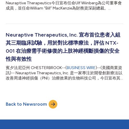
周圍神經修復領域的應用，並為病患帶來切實獲益。」
Neuraptive Therapeutics今日宣布任命Ulf Wiinberg為公司董事會
Neuraptive Therapeutics董事長兼執行長Bob Radie表示：「此次
成員，並任命William “Bill” MacKenzie為財務資深副總裁。
交易是我們進一步豐富產品組合、為神經損傷病患提供更多治療選
Wiinberg先生是一位經驗豐富的生物科技、製藥及醫療保健產業高
擇的重要一步。這款生物可吸收神經刺激器不僅可望做為獨立療法
階主管，擁有豐富的全球執業經驗。身為董事會成員，他將提供策
用於...
略指導和產業專業知識，以支援公司的發展與商業化策略。
Wiinberg先生的履歷包括：2017年至2024年擔任X-Vax
Technology, Inc.執行長；在此之前，他於2008年至2014年擔任
Neuraptive Therapeutics, Inc. 宣布首位患者入組
Lundbeck執行長。2002年至2008年，他是Wyeth管理委員會成
其三期臨床試驗，用於對比標準療法，評估 NTX-
員，並于2002年至2005年擔任Wyeth Consumer Healthcare全
球總裁，隨後擔任歐洲/中東/非洲區總裁直至2008年Wyeth被
001 在治療需手術修復的上肢神經橫斷損傷的安全
Pfizer收購。 Ulf還在多家公司的董事會擔任董事，包括總部位於比
性與有效性
利時布魯塞爾的全球生物製藥公司UCB、瑞典隆德的Alfa Laval
AB、瑞典斯德哥爾摩的SIGRID Therape...
賓夕法尼亞州 CHESTERBROOK--(
BUSINESS WIRE
)--(美國商業資
訊)-- Neuraptive Therapeutics, Inc. 是一家專注於開發創新療法以
改善周邊神經損傷（PNI）治療效果的生物科技公司，今日宣布其
針對創傷性周邊神經損傷的 NTX-001 三期臨床試驗已完成首位患
者入組。 該三期研究是一項多中心、隨機、受試者與評估者雙
盲、對照研究，旨在評估 NTX-001 與標準療法（神經縫合術）相
比，在需要手術修復的上肢斷裂神經治療中的安全性和有效性。預
Back to Newsroom
計該研究將在美國約 24 個臨床中心招募約 110 名患者。受試者將
以相等比例隨機分配，接受標準療法，或將 NTX-001 作為標準療
法的輔助治療。 「首位患者入組我們的三期臨床試驗，對於
Neuraptive、NTX-001 以及需要手術修復的創傷性損傷患者而
言，都是一個重要的里程碑。我們相信 NTX-001 有潛力建立新的