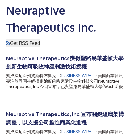
Neuraptive
Therapeutics Inc.
Get RSS Feed
Neuraptive Therapeutics獲得聖路易華盛頓大學
創新生物可吸收神經刺激技術授權
賓夕法尼亞州賈斯特布魯克--(
BUSINESS WIRE
)--(美國商業資訊)--
專注於周圍神經損傷治療的臨床階段生物科技公司Neuraptive
Therapeutics, Inc.今日宣布，已與聖路易華盛頓大學(WashU)簽署
獨家授權合約，獲得一項生物可吸收無線電子神經刺激裝置技術的
獨家授權。 該技術由WashU醫學院研究人員與美國西北大學合作
研發，可透過向受損神經精準輸送電脈波，加快神經再生。該裝置
採用完全生物可吸收設計，可在人體內自然降解，無需接受後續手
術進行取出。 WashU副校長兼技術管理辦公室董事總經理Nichole
Neuraptive Therapeutics, Inc.宣布關鍵組織架構
R. Mercier博士表示：「WashU欣然與Neuraptive這樣一家新興企
調整，以支援公司推進商業化進程
業攜手合作，共同推進源自我校科研實驗室的生物可吸收技術平台
的開發。此次授權合約將推動該技術平台的進一步開發，加快其在
賓夕法尼亞州賈斯特布魯克--(
BUSINESS WIRE
)--(美國商業資訊)--