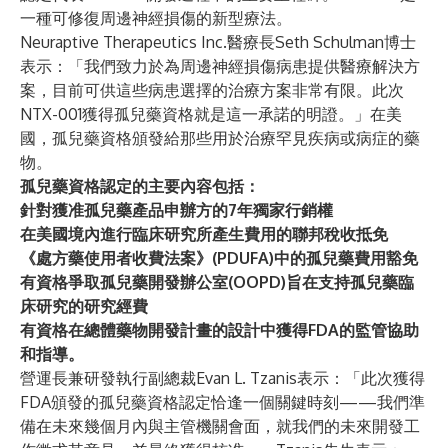
一種可修復周邊神經損傷的新型療法。
Neuraptive Therapeutics Inc.醫療長Seth Schulman博士
表示：「我們致力於為周邊神經損傷病患提供醫療解決方
案，目前可供這些病患選擇的治療方案非常有限。此次
NTX-001獲得孤兒藥資格就是這一承諾的明證。」在美
國，孤兒藥資格頒發給那些用於治療罕見疾病或病症的藥
物。
孤兒藥資格認定的主要內容包括：
針對獲准孤兒藥產品申辦方的7年獨家行銷權
在美國境內進行臨床研究所產生費用的聯邦稅收抵免
《處方藥使用者收費法案》(PDUFA)中的孤兒藥費用豁免
有資格爭取孤兒藥開發辦公室(OOPD)旨在支持孤兒藥臨
床研究的研究經費
有資格在總體藥物開發計畫的設計中獲得FDA的監管協助
和指導。
營運長兼研發執行副總裁Evan L. Tzanis表示：「此次獲得
FDA頒發的孤兒藥資格認定恰逢一個關鍵時刻——我們準
備在未來幾個月內與主管機關會面，就我們的未來開發工