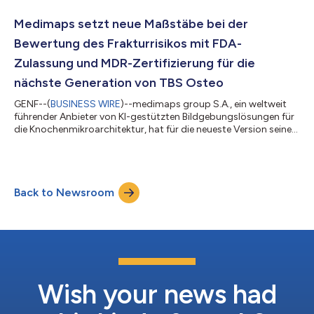
markiert dieser nächste Meilenstein das anhaltende
Engagement des Unternehmens, die Osteoporose-Erkennung
Medimaps setzt neue Maßstäbe bei der
und das Management der Knochengesundheit weltwe...
Bewertung des Frakturrisikos mit FDA-
Zulassung und MDR-Zertifizierung für die
nächste Generation von TBS Osteo
GENF--(
BUSINESS WIRE
)--medimaps group S.A., ein weltweit
führender Anbieter von KI-gestützten Bildgebungslösungen für
die Knochenmikroarchitektur, hat für die neueste Version seiner
führenden Trabecular Bone Score-Software (TBS), TBS Osteo,
die 510(k)-Genehmigung der FDA und die MDR-Zertifizierung
der EU erhalten. Diese Software der nächsten Generation wurde
entwickelt, um die Beurteilung der Knochenmikroarchitektur zu
Back to Newsroom
verbessern, den Anwendungsbereich auf eine größere
Patientengruppe auszudehn...
Wish your news had