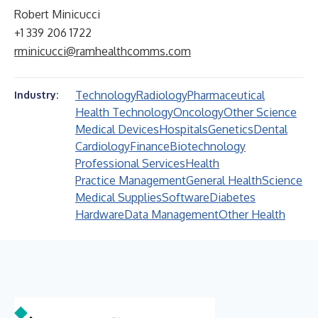
Robert Minicucci
+1 339 206 1722
rminicucci@ramhealthcomms.com
Technology
Radiology
Pharmaceutical
Industry:
Health Technology
Oncology
Other Science
Medical Devices
Hospitals
Genetics
Dental
Cardiology
Finance
Biotechnology
Professional Services
Health
Practice Management
General Health
Science
Medical Supplies
Software
Diabetes
Hardware
Data Management
Other Health