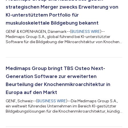
strategischen Merger zwecks Erweiterung von
KI-unterstütztem Portfolio für
muskuloskelettale Bildgebung bekannt
GENF & KOPENHAGEN, Dänemark--(
BUSINESS WIRE
)--
Medimaps Group S.A., global führend bei KI-unterstützter
Software für die Bildgebung der Mikroarchitektur von Knochen,
und Radiobotics ApS, ein führender Anbieter von KI-basierten
Lösungen der MSK-Radiologie, haben heute den Abschluss einer
strategischen Vereinbarung über einen Merger bekannt
gegeben. Die Transaktion steht unter dem Vorbehalt einer
Genehmigung der dänischen Behörden für das Foreign Direct
Medimaps Group bringt TBS Osteo Next-
Investment (FDI) und sonstiger üblichen Form...
Generation Software zur erweiterten
Beurteilung der Knochenmikroarchitektur in
Europa auf den Markt
GENF, Schweiz--(
BUSINESS WIRE
)--Die Medimaps Group S.A.,
ein weltweit führendes Unternehmen im Bereich KI-gestützter
Bildgebungslösungen für die Knochenmikroarchitektur, kündigt
die europäische Markteinführung der MDR-zugelassenen TBS
Osteo Advanced Software der nächsten Generation an. Nach
der Produkteinführung in den USA im vergangenen Monat