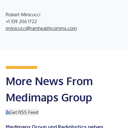
Robert Minicucci
+1 339 206 1722
rminicucci@ramhealthcomms.com
More News From
Medimaps Group
Get RSS Feed
Medimaps Group und Radiobotics geben