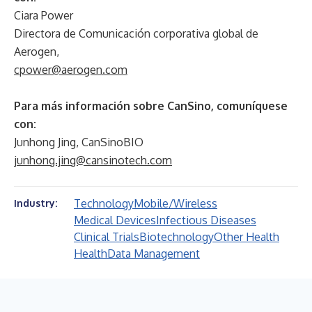
Ciara Power
Directora de Comunicación corporativa global de
Aerogen,
cpower@aerogen.com
Para más información sobre CanSino, comuníquese
con:
Junhong Jing, CanSinoBIO
junhong.jing@cansinotech.com
Technology
Mobile/Wireless
Industry:
Medical Devices
Infectious Diseases
Clinical Trials
Biotechnology
Other Health
Health
Data Management