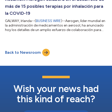
emergencia como dosis de refuerzo por parte de la Admin...
más de 15 posibles terapias por inhalación para
la COVID-19
GALWAY, Irlanda--(
BUSINESS WIRE
)--Aerogen, líder mundial en
la administración de medicamentos en aerosol, ha anunciado
hoy los detalles de un amplio esfuerzo de colaboración para
apoyar a las compañías farmacéuticas de todo el mundo en su
trabajo de desarrollo de vacunas y tratamientos contra la
COVID-19. Hasta la fecha, más de diez millones de pacientes en
todo el mundo han sido tratados de forma segura y eficaz con
Back to Newsroom
la tecnología de administración de medicamentos de Aerogen.
El comunicado en e...
Wish your news had
this kind of reach?