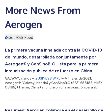
More News From
Aerogen
Get RSS Feed
La primera vacuna inhalada contra la COVID-19
del mundo, desarrollada conjuntamente por
Aerogen® y CanSinoBIO, lista para la primera
inmunización pública de refuerzo en China
GALWAY, Irlanda--(
BUSINESS WIRE
)--A finales de 2021,
Aerogen® (Galway, Irlanda) y CanSinoBIO (SSE: 688185, HKEX:
06185) (Tianjin, China) anunciaron una asociación para el
desarrollo y suministro comercial de la nueva vacuna
recombinante inhalada contra el coronavirus Convidecia Air™
de CanSinoBIO, mediante la tecnología de suministro de
fármacos en aerosol propiedad de Aerogen. En 2022
Convidecia Air™ recibió la autorización para el uso de
Resumen: Aerogen colabora en el desarrollo de