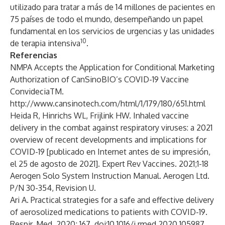
utilizado para tratar a más de 14 millones de pacientes en
75 países de todo el mundo, desempeñando un papel
fundamental en los servicios de urgencias y las unidades
10
de terapia intensiva
.
Referencias
NMPA Accepts the Application for Conditional Marketing
Authorization of CanSinoBIO’s COVID-19 Vaccine
ConvideciaTM.
http://www.cansinotech.com/html/1/179/180/651.html
Heida R, Hinrichs WL, Frijlink HW. Inhaled vaccine
delivery in the combat against respiratory viruses: a 2021
overview of recent developments and implications for
COVID-19 [publicado en Internet antes de su impresión,
el 25 de agosto de 2021]. Expert Rev Vaccines. 2021;1-18
Aerogen Solo System Instruction Manual. Aerogen Ltd.
P/N 30-354, Revision U.
Ari A. Practical strategies for a safe and effective delivery
of aerosolized medications to patients with COVID-19.
Respir. Med. 2020; 167. doi:10.1016/j.rmed.2020.105987.