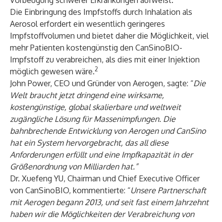
Vorbeugung schwerer Erkrankungen aufweist.
Die Einbringung des Impfstoffs durch Inhalation als
Aerosol erfordert ein wesentlich geringeres
Impfstoffvolumen und bietet daher die Möglichkeit, viel
mehr Patienten kostengünstig den CanSinoBIO-
Impfstoff zu verabreichen, als dies mit einer Injektion
2
möglich gewesen wäre.
John Power, CEO und Gründer von Aerogen, sagte: “
Die
Welt braucht jetzt dringend eine wirksame,
kostengünstige, global skalierbare und weltweit
zugängliche Lösung für Massenimpfungen. Die
bahnbrechende Entwicklung von Aerogen und CanSino
hat ein System hervorgebracht, das all diese
Anforderungen erfüllt und eine Impfkapazität in der
Größenordnung von Milliarden hat.”
Dr. Xuefeng YU, Chairman und Chief Executive Officer
von CanSinoBIO, kommentierte: “
Unsere Partnerschaft
mit Aerogen begann 2013, und seit fast einem Jahrzehnt
haben wir die Möglichkeiten der Verabreichung von