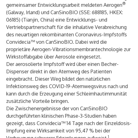
®
gemeinsamer Entwicklungsarbeit meldeten
Aerogen
(Galway, Irland) und CanSinoBIO (SSE: 688185, HKEX:
06185) (Tianjin, China) eine Entwicklungs- und
Vertriebspartnerschaft für die inhalative Verabreichung
des neuartigen rekombinanten Coronavirus-Impfstoffs
Convidecia™ von CanSinoBIO. Dabei wird die
proprietäre Aerogen-Vibrationsmembrantechnologie zur
Wirkstoffabgabe über Aerosole eingesetzt.
Der aerosolierte Impfstoff wird über einen Becher-
Dispenser direkt in den Atemweg des Patienten
eingebracht. Dieser Weg bildet den natürlichen
Infektionsweg des COVID-19-Atemwegsvirus nach und
kann durch die Erzeugung einer Schleimhautimmunität
zusätzliche Vorteile bringen.
Die Zwischenergebnisse der von CanSinoBIO
durchgeführten klinischen Phase-3-Studien haben
gezeigt, dass Convidecia™ 14 Tage nach der Einzeldosis-
Impfung eine Wirksamkeit von 95,47 % bei der
1