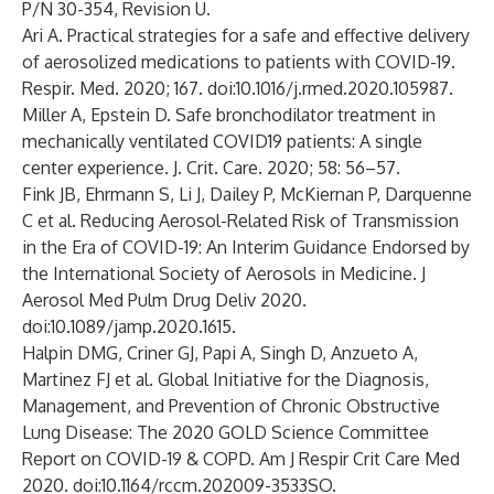
P/N 30-354, Revision U.
Ari A. Practical strategies for a safe and effective delivery
of aerosolized medications to patients with COVID-19.
Respir. Med. 2020; 167. doi:10.1016/j.rmed.2020.105987.
Miller A, Epstein D. Safe bronchodilator treatment in
mechanically ventilated COVID19 patients: A single
center experience. J. Crit. Care. 2020; 58: 56–57.
Fink JB, Ehrmann S, Li J, Dailey P, McKiernan P, Darquenne
C et al. Reducing Aerosol-Related Risk of Transmission
in the Era of COVID-19: An Interim Guidance Endorsed by
the International Society of Aerosols in Medicine. J
Aerosol Med Pulm Drug Deliv 2020.
doi:10.1089/jamp.2020.1615.
Halpin DMG, Criner GJ, Papi A, Singh D, Anzueto A,
Martinez FJ et al. Global Initiative for the Diagnosis,
Management, and Prevention of Chronic Obstructive
Lung Disease: The 2020 GOLD Science Committee
Report on COVID-19 & COPD. Am J Respir Crit Care Med
2020. doi:10.1164/rccm.202009-3533SO.