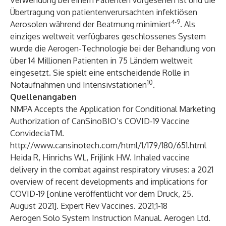
Verwendung bei einem Patienten vorgesehen ist und die
Übertragung von patientenverursachten infektiösen
4-9
Aerosolen während der Beatmung minimiert
. Als
einziges weltweit verfügbares geschlossenes System
wurde die Aerogen-Technologie bei der Behandlung von
über 14 Millionen Patienten in 75 Ländern weltweit
eingesetzt. Sie spielt eine entscheidende Rolle in
10
Notaufnahmen und Intensivstationen
.
Quellenangaben
NMPA Accepts the Application for Conditional Marketing
Authorization of CanSinoBIO’s COVID-19 Vaccine
ConvideciaTM.
http://www.cansinotech.com/html/1/179/180/651.html
Heida R, Hinrichs WL, Frijlink HW. Inhaled vaccine
delivery in the combat against respiratory viruses: a 2021
overview of recent developments and implications for
COVID-19 [online veröffentlicht vor dem Druck, 25.
August 2021]. Expert Rev Vaccines. 2021;1-18
Aerogen Solo System Instruction Manual. Aerogen Ltd.