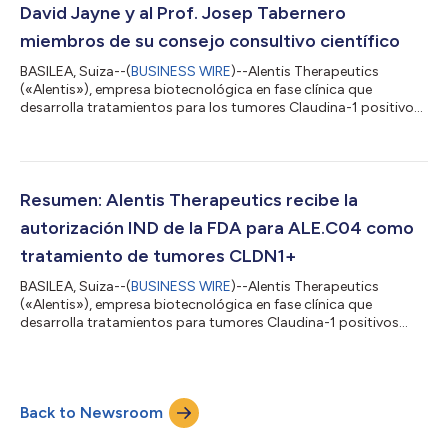
David Jayne y al Prof. Josep Tabernero
miembros de su consejo consultivo científico
BASILEA, Suiza--(
BUSINESS WIRE
)--Alentis Therapeutics
(«Alentis»), empresa biotecnológica en fase clínica que
desarrolla tratamientos para los tumores Claudina-1 positivos
(CLDN1+) y la fibrosis orgánica, ha anunciado hoy el
nombramiento del Profesor David Jayne, catedrático de
autoinmunidad clínica de la Universidad de Cambridge, y del
Profesor Josep Tabernero, jefe de oncología médica del
Hospital Universitario Vall d'Hebron, como miembros de su
Resumen: Alentis Therapeutics recibe la
consejo consultivo científico. «Estamos encanta...
autorización IND de la FDA para ALE.C04 como
tratamiento de tumores CLDN1+
BASILEA, Suiza--(
BUSINESS WIRE
)--Alentis Therapeutics
(«Alentis»), empresa biotecnológica en fase clínica que
desarrolla tratamientos para tumores Claudina-1 positivos
(CLDN1+) y fibrosis orgánica, ha anunciado hoy que la FDA ha
autorizado una solicitud IND para ALE.C04 como monoterapia
y en combinación con pembrolizumab. Se trata del primer
ensayo clínico en humanos con carcinoma de células
Back to Newsroom
escamosas de cabeza y cuello (HNSCC) recurrente o
metastásico, cuyo inicio está previsto para el segundo...