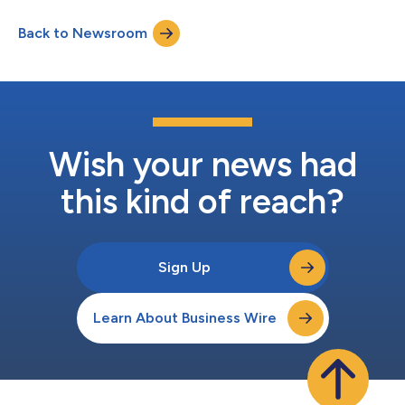
della Onassis Foundation attivo negli investimenti privati.
Hanno preso parte all'operazione nuovi e numerosi investitori e
Back to Newsroom
tutti gli investitori storici di ONWARD, tra cui nomi di spicco del
sett...
Wish your news had
this kind of reach?
Sign Up
Learn About Business Wire