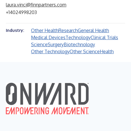
laura.vinci@finnpartners.com
+14024998203
Other Health
Research
General Health
Industry:
Medical Devices
Technology
Clinical Trials
Science
Surgery
Biotechnology
Other Technology
Other Science
Health