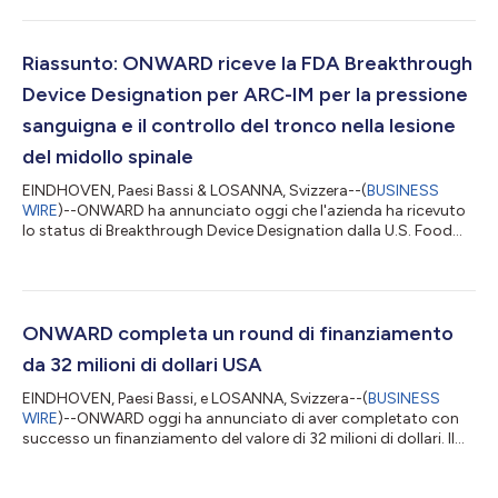
del marketing. "Dato il suo curriculum di successi nel guidare il
marketing e la strategia commerciale, siamo entusiasti di avere
Andy nel nostro team", ha detto Dave Marver, Chief Executive
Officer di ONWARD. "Andy comprende le esigenze uniche delle
Riassunto: ONWARD riceve la FDA Breakthrough
persone con les...
Device Designation per ARC-IM per la pressione
sanguigna e il controllo del tronco nella lesione
del midollo spinale
EINDHOVEN, Paesi Bassi & LOSANNA, Svizzera--(
BUSINESS
WIRE
)--ONWARD ha annunciato oggi che l'azienda ha ricevuto
lo status di Breakthrough Device Designation dalla U.S. Food
and Drug Administration (FDA) per la sua piattaforma ARC-IM
per il controllo della pressione sanguigna e del tronco nelle
persone con lesioni del midollo spinale. Questo è il terzo
Breakthrough Device Designation assegnato a ONWARD, dopo
i precedenti riconoscimenti per ARC-EX per la funzione degli arti
ONWARD completa un round di finanziamento
superiori e ARC-IM pe...
da 32 milioni di dollari USA
EINDHOVEN, Paesi Bassi, e LOSANNA, Svizzera--(
BUSINESS
WIRE
)--ONWARD oggi ha annunciato di aver completato con
successo un finanziamento del valore di 32 milioni di dollari. Il
round è stato guidato da Invest-NL, società olandese attiva nel
finanziamento d'impatto, e da Olympic Investments, il braccio