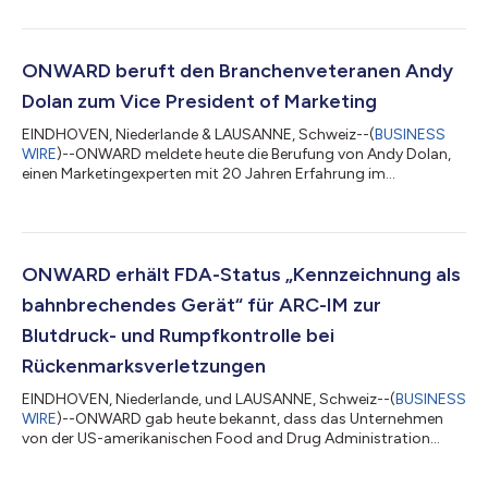
Unabhängigkeit und Gesundheit von Menschen mit
Rückenmarksverletzungen entwickelt, gab heute bekannt, dass
Professor Dr. Grégoire Courtine, Ph.D., Professor der
Neurowissenschaften an der Eidgenössischen Technischen
ONWARD beruft den Branchenveteranen Andy
Hochschule Lausanne (ETHL) und Co-Direktor von
Dolan zum Vice President of Marketing
NeuroRestore, die Wi...
EINDHOVEN, Niederlande & LAUSANNE, Schweiz--(
BUSINESS
WIRE
)--ONWARD meldete heute die Berufung von Andy Dolan,
einen Marketingexperten mit 20 Jahren Erfahrung im
Gesundheitssektor, zum Vice President of Marketing. „Wir freuen
uns sehr über die Aufnahme von Andy in unser Team, da er
bereits erfolgreich kommerzielle und Marketingstrategien
vorangebracht hat“, sagte Dave Marver, Chief Executive Officer
von ONWARD. „Andy kennt die spezifischen Bedürfnisse von
ONWARD erhält FDA-Status „Kennzeichnung als
Menschen mit Rückenmarksverletzungen. S...
bahnbrechendes Gerät“ für ARC-IM zur
Blutdruck- und Rumpfkontrolle bei
Rückenmarksverletzungen
EINDHOVEN, Niederlande, und LAUSANNE, Schweiz--(
BUSINESS
WIRE
)--ONWARD gab heute bekannt, dass das Unternehmen
von der US-amerikanischen Food and Drug Administration
(FDA) den Status "Breakthrough Device Designation" für seine
ARC-IM-Plattform zur Blutdruck- und Rumpfkontrolle bei