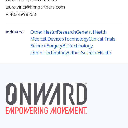
laura.vinci@finnpartners.com
+14024998203
Other Health
Research
General Health
Industry:
Medical Devices
Technology
Clinical Trials
Science
Surgery
Biotechnology
Other Technology
Other Science
Health