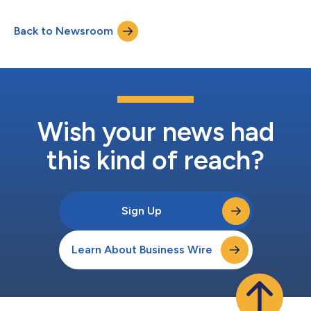
Menschen mit Rückenmarksverletzungen erhalten hat. Dies ist
das dritte Mal, dass ONWARD den Status eines
Back to Newsroom
bahnbrechenden Geräts erhält, nachdem bereits das externe
System ARC-EX für die Funktion der oberen Extremitäten...
Wish your news had
this kind of reach?
Sign Up
Learn About Business Wire