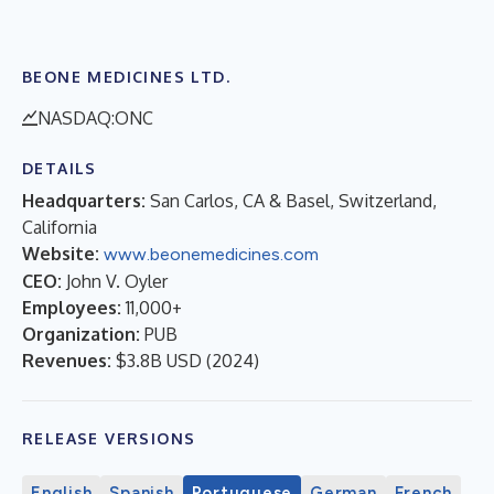
BEONE MEDICINES LTD.
NASDAQ:ONC
DETAILS
Headquarters:
San Carlos, CA & Basel, Switzerland,
California
Website:
www.beonemedicines.com
CEO:
John V. Oyler
Employees:
11,000+
Organization:
PUB
Revenues:
$3.8B USD
(
2024
)
RELEASE VERSIONS
English
Spanish
Portuguese
German
French