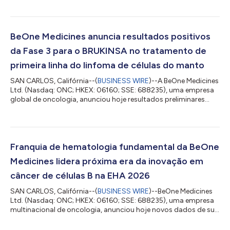
V. Oyler, cofundador, presidente do conselho e CEO da BeOne,
afirmou: “Esses sólidos resultados do segundo trimestre
ressaltam nosso crescimento contínuo como líder global em
oncologia. Nossa linha de produtos de hematologia, liderada
BeOne Medicines anuncia resultados positivos
pelo BRUKINSA, continua...
da Fase 3 para o BRUKINSA no tratamento de
primeira linha do linfoma de células do manto
SAN CARLOS, Califórnia--(
BUSINESS WIRE
)--A BeOne Medicines
Ltd. (Nasdaq: ONC; HKEX: 06160; SSE: 688235), uma empresa
global de oncologia, anunciou hoje resultados preliminares
positivos do estudo de Fase 3 MANGROVE (BGB-3111-306;
NCT04002297), que avalia o inibidor de BTK de referência
BRUKINSA®(zanubrutinibe) associado ao rituximabe em
comparação com bendamustina associada ao rituximabe (BR)
em pacientes adultos com linfoma de células do manto (LCM)
Franquia de hematologia fundamental da BeOne
não tratado anteriormente. O MANGROVE é o pr...
Medicines lidera próxima era da inovação em
câncer de células B na EHA 2026
SAN CARLOS, Califórnia--(
BUSINESS WIRE
)--BeOne Medicines
Ltd. (Nasdaq: ONC; HKEX: 06160; SSE: 688235), uma empresa
multinacional de oncologia, anunciou hoje novos dados de sua
principal linha de produtos hematológicos no Congresso da
Associação Europeia de Hematologia (EHA) de 2026, em