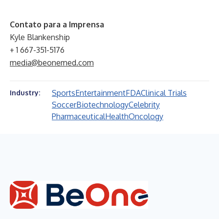
Contato para a Imprensa
Kyle Blankenship
+ 1 667-351-5176
media@beonemed.com
Sports
Entertainment
FDA
Clinical Trials
Industry:
Soccer
Biotechnology
Celebrity
Pharmaceutical
Health
Oncology