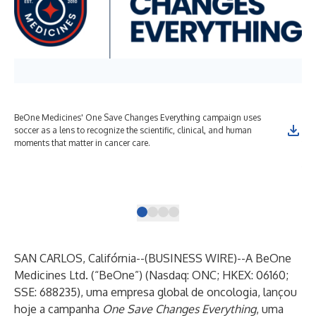
BeOne Medicines' One Save Changes Everything campaign uses
Soc
soccer as a lens to recognize the scientific, clinical, and human
mos
moments that matter in cancer care.
the
Eve
the
out
SAN CARLOS, Califórnia--(
BUSINESS WIRE
)--
A
BeOne
Medicines Ltd.
(“BeOne”) (Nasdaq: ONC; HKEX: 06160;
SSE: 688235), uma empresa global de oncologia, lançou
hoje a campanha
One Save Changes Everything
, uma