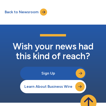
Estocolmo. Os resultados atualizados do tacabrutideg (BGB-
16673), um potencial degradador de tirosina quinase de Bruton
Back to Newsroom
(BTK) líder de mercado, demonstraram respostas duradouras
em pacientes com leucemia linfocít...
Wish your news had
this kind of reach?
Sign Up
Learn About Business Wire