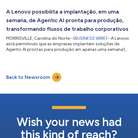
Ambiente de Trabalho Digital para empresas de médio porte,
do Everest Group. A Digital Workplace Solutions (DWS) da
A Lenovo possibilita a implantação, em uma
Lenovo permite que os clientes aumentem a...
semana, de Agentic AI pronta para produção,
transformando fluxos de trabalho corporativos
MORRISVILLE, Carolina do Norte--(
BUSINESS WIRE
)--A Lenovo
está permitindo que as empresas implantem soluções de
Agentic AI prontas para produção em apenas uma semana1,
eliminando os longos ciclos de desenvolvimento que
normalmente atrasam a chegada da IA à produção, mantendo
a segurança, a governança e o controle de nível corporativo.
Isso não é teórico; análises independentes da Signal65
Back to Newsroom
confirmam esses resultados em implantações reais. O
Knowledge Super Agent da Lenovo reduziu o tempo gasto e...
Wish your news had
this kind of reach?