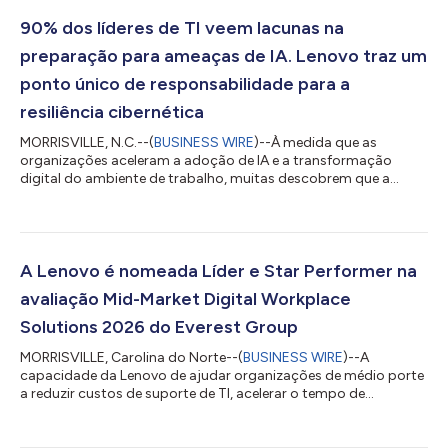
90% dos líderes de TI veem lacunas na
preparação para ameaças de IA. Lenovo traz um
ponto único de responsabilidade para a
resiliência cibernética
MORRISVILLE, N.C.--(
BUSINESS WIRE
)--À medida que as
organizações aceleram a adoção de IA e a transformação
digital do ambiente de trabalho, muitas descobrem que a
resiliência cibernética é prejudicada não pela falta de
ferramentas de segurança, mas pela crescente complexidade
operacional e sofisticação das ameaças. De acordo com
pesquisas recentes, 90% dos líderes de TI reconhecem lacunas
em sua capacidade de se defender contra ameaças
A Lenovo é nomeada Líder e Star Performer na
impulsionadas por IA. Embora os investimentos em
avaliação Mid-Market Digital Workplace
segurança...
Solutions 2026 do Everest Group
MORRISVILLE, Carolina do Norte--(
BUSINESS WIRE
)--A
capacidade da Lenovo de ajudar organizações de médio porte
a reduzir custos de suporte de TI, acelerar o tempo de
obtenção de valor e melhorar a produtividade da força de
trabalho em escala lhe rendeu reconhecimento como Líder e
Star Performer na avaliação PEAK Matrix® 2026 de Serviços de