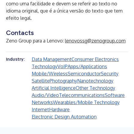
como uma facilidade e devem se referir ao texto no
idioma original, que é a única versão do texto que tem
efeito legal.
Contacts
Zeno Group para a Lenovo:
lenovossg@zenogroup.com
Data Management
Consumer Electronics
Industry:
Technology
VoIP
Apps/Applications
Mobile/Wireless
Semiconductor
Security
Satellite
Photography
Nanotechnology
Artificial Intelligence
Other Technology
Audio/Video
Telecommunications
Software
Networks
Wearables/Mobile Technology
Internet
Hardware
Electronic Design Automation