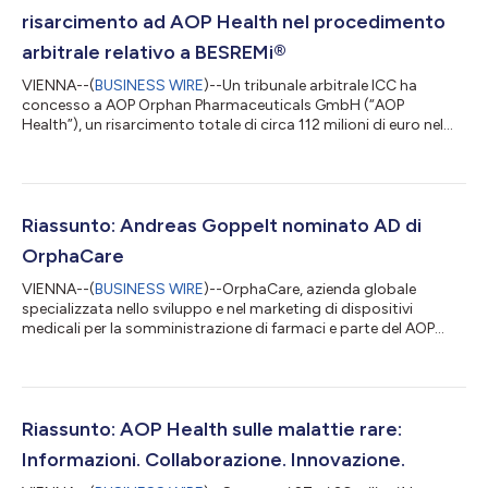
risarcimento ad AOP Health nel procedimento
arbitrale relativo a BESREMi®
VIENNA--(
BUSINESS WIRE
)--Un tribunale arbitrale ICC ha
concesso a AOP Orphan Pharmaceuticals GmbH (“AOP
Health”), un risarcimento totale di circa 112 milioni di euro nel
procedimento arbitrale con PharmaEssentia Corp.
(“PharmaEssentia”) riguardante BESREMi® (ropeginterferone
alfa-2b). Il risarcimento quantifica le rivendicazioni dei danni di
AOP Health riguardanti le violazioni intenzionali di
PharmaEssentia a circa 82 milioni di euro. Il tribunale inoltre
Riassunto: Andreas Goppelt nominato AD di
ordina il pagamento a AOP Health di ci...
OrphaCare
VIENNA--(
BUSINESS WIRE
)--OrphaCare, azienda globale
specializzata nello sviluppo e nel marketing di dispositivi
medicali per la somministrazione di farmaci e parte del AOP
Health Group, ha nominato il suo nuovo amministratore
delegato, Andreas Goppelt, che subentrerà a Georg Fischer. In
questo ruolo, il veterano esperto di dispositivi medicali si
concentrerà sull'ampliamento della portata strategica della
società e sulla guida della prossima fase di crescita dell'azienda.
Riassunto: AOP Health sulle malattie rare:
OrphaCare riveste un r...
Informazioni. Collaborazione. Innovazione.