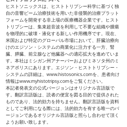
ヒストソニックスは、ヒストトリプシー科学に基づく独
自の音響ビーム治療技術を用いた非侵襲的治療プラット
フォームを開発する非上場の医療機器企業です。ヒスト
トリプシーは、集束超音波を利用して不要な組織や腫瘍
を物理的に破壊・液化する新しい作用機序です。現在、
米国および特定のグローバル市場において、肝臓治療向
けのエジソン・システムの商業化に注力する一方、腎
臓、膵臓、前立腺など他臓器への適応拡大を進めていま
す。本社はミシガン州アナーバーおよびミネソタ州のミ
ネアポリスにあります。エジソン・ヒストトリプシー・
システムの詳細は、
www.histosonics.com
を、患者向け
情報は
www.myhistotripsy.com
をご覧ください。
本記者発表文の公式バージョンはオリジナル言語版で
す。翻訳言語版は、読者の便宜を図る目的で提供された
ものであり、法的効力を持ちません。翻訳言語版を資料
としてご利用になる際には、法的効力を有する唯一のバ
ージョンであるオリジナル言語版と照らし合わせて頂く
ようお願い致します。