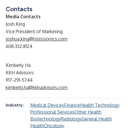
Contacts
Media Contacts
Josh King
Vice President of Marketing
joshua.king@histosonics.com
608.332.8124
Kimberly Ha
KKH Advisors
917-291-5744
kimberly.ha@kkhadvisors.com
Medical Devices
Finance
Health Technology
Industry:
Professional Services
Other Health
Biotechnology
Radiology
General Health
Health
Oncology