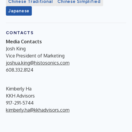
Chinese Traditional
Chinese Simplified
Japanese
CONTACTS
Media Contacts
Josh King
Vice President of Marketing
joshua.king@histosonics.com
608.332.8124
Kimberly Ha
KKH Advisors
917-291-5744
kimberly.ha@kkhadvisors.com