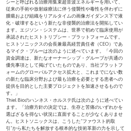
シーと呼ばれる治療用集束超音波エネルギーを用いて、
従来の手術や放射線療法に伴う侵襲性や毒性を伴わずに
腫瘍および組織をリアルタイムの画像ガイダンス下で液
化・破壊するという新たな非侵襲的治療法を開拓してい
ます。エジソン・システムは、世界で初めて臨床使用が
承認されたヒストトリプシー・プラットフォームです。
ヒストソニックスの会長兼最高経営責任者（CEO）であ
るマイク・ブルーは次のように述べています。「今回の
資金調達は、新たなオーナーシップ・グループが共通の
優先事項として掲げていたものであり、当社プラットフ
ォームのグローバルアクセス拡大と、これまでにない数
の新たな臨床分野および最も治療を必要とする患者への
提供を目的とした主要プロジェクトを加速させるもので
す。」
Thiel Bioのハンネス・ホルステ氏は次のように述べてい
ます。「治療方針の決定では、生存と苦痛のいずれかを
選ばざるを得ない状況に直面することが少なくありませ
ん。ヒストソニックスは、こうした“ファウスト的取
引”から私たちを解放する根本的な技術革新の力を示して