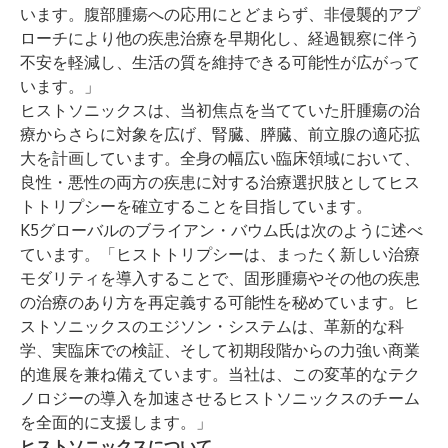
います。腹部腫瘍への応用にとどまらず、非侵襲的アプ
ローチにより他の疾患治療を早期化し、経過観察に伴う
不安を軽減し、生活の質を維持できる可能性が広がって
います。」
ヒストソニックスは、当初焦点を当てていた肝腫瘍の治
療からさらに対象を広げ、腎臓、膵臓、前立腺の適応拡
大を計画しています。全身の幅広い臨床領域において、
良性・悪性の両方の疾患に対する治療選択肢としてヒス
トトリプシーを確立することを目指しています。
K5グローバルのブライアン・バウム氏は次のように述べ
ています。「ヒストトリプシーは、まったく新しい治療
モダリティを導入することで、固形腫瘍やその他の疾患
の治療のあり方を再定義する可能性を秘めています。ヒ
ストソニックスのエジソン・システムは、革新的な科
学、実臨床での検証、そして初期段階からの力強い商業
的進展を兼ね備えています。当社は、この変革的なテク
ノロジーの導入を加速させるヒストソニックスのチーム
を全面的に支援します。」
ヒストソニックスについて