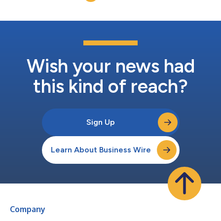
達は、ヒストソニックスの勢いが大きく高まる中で実施されたも
ので、同社は世界各地で肝腫瘍に対するヒストトリプシーの臨床
導入を引き続き拡大するとともに、各種固形腫瘍に対する非侵襲
的プラットフォームの追加応用を急速に進めています。 「時代
を代表する企業を築くには、資本の提供にとどまらないパートナ
ーが必要です」と、ヒストソニックスの会長兼最高経営責任者
（CEO）であるマイク・ブルーは述べました。「今回の資金調達
Wish your news had
により、当社の使命を理解し、今後広がる大きな機会を認識する
とともに、患者、医師、株主に持続...
this kind of reach?
Sign Up
Learn About Business Wire
Company