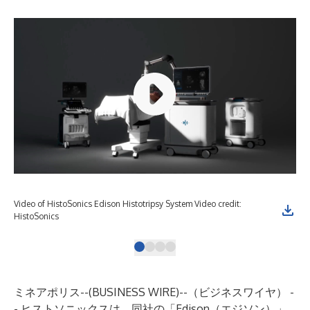
Video of HistoSonics Edison Histotripsy System Video credit:
His
HistoSonics
His
ミネアポリス--(
BUSINESS WIRE
)--
（ビジネスワイヤ） -
- ヒストソニックスは、同社の「Edison（エジソン）」