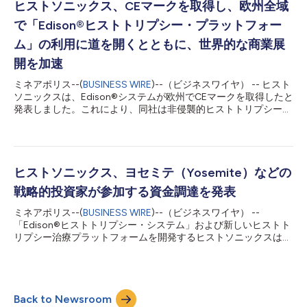
が訪れ、実践的研修や臨床観察を実施することで、アジア全域に
ヒストソニックス、CEマークを取得し、欧州全域
おけるヒストトリプシーの普及を加速させてきました。 拡張さ
で「Edison®ヒストトリプシー・プラットフォー
れた施設では、実践的研修、臨床観察、多職種連携教育プログラ
ムの能力が強化されており、医師教育に対する高まるニーズに対
ム」の利用に道を開くとともに、世界的な商業展
応します。医師は、患者選択、治療計画、施術ワークフロー、そ
開を加速
して所属機関におけるヒストトリプシープログラム構築の成功事
例に関して指導を受けることができます。 香港グレンイーグル
ミネアポリス--(
BUSINESS WIRE
)--（ビジネスワイヤ） -- ヒスト
ス病院は、2025年以来、ヒストソニックスの医師教育に関する
ソニックスは、Edison®システムが欧州でCEマークを取得したと
地域におけるセンター・オブ・エクセレンスとしての役割を担っ
発表しました。これにより、同社は非侵襲的ヒストトリプシー技
てきました。ヒストソニックスと香港グレン...
術を欧州およびCEマークが規制上認められているその他の市場
で商業展開できるようになります。 Edisonシステムは、切除不
能な肝腫瘍を部分的または完全に破壊することも含め、肝腫瘍の
破壊を目的とした新しい非侵襲的画像誘導型プラットフォームで
す。同システムは、ヒストトリプシーと呼ばれる手法で集束超音
ヒストソニックス、ヨセミテ（Yosemite）などの
波の機械的作用を利用し、侵襲的な処置や放射線照射を必要とせ
戦略的投資家が参加する資金調達を発表
ず、1回の処置で不要な組織や腫瘍を液化・破壊します。従来療
法と比べて副作用が少ない可能性もあります。 今回のCEマーク
ミネアポリス--(
BUSINESS WIRE
)--（ビジネスワイヤ） --
取得は、相次ぐ規制当局の認可に続くもので、肝腫瘍治療におけ
「Edison®ヒストトリプシー・システム」および新しいヒストト
るヒストトリプシーの安全性と有効性を示す臨床エビデンスの蓄
リプシー治療プラットフォームを開発するヒストソニックスは、
積に裏付けられています。Edisonシステムを評価した臨床試験で
「私たちが生きている間に、がんを命に関わらない病気にする」
は、良好な安全性プロファイルを維持し、従来の熱凝固療法や外
ことを目指すリード・ジョブズ（Reed Jobs）氏およびヨセミテ
科的治療に伴う多くの合併症を回避しつつ、肝腫瘍を正確に標的
（Yosemite）、ならびに複数の新たな戦略的投資家が参加する
化して破壊できることが示...
新たな資金調達ラウンドを完了したことを発表しました。資金調
Back to Newsroom
達に関するその他の条件は開示されていません。 今回の資金調