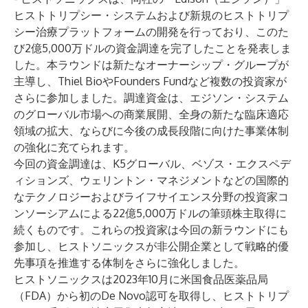
ヒストトリプシー・システムおよび新規のヒストトリプ
シー治療プラットフォームの開発を行っており、このた
び2億5,000万ドルの資金調達を完了したことを発表しま
した。本ラウンドは新たなオーナーシップ・グループが
主導し、Thiel BioやFounders Fundなど複数の投資家が
さらに参加しました。調達資金は、エジソン・システム
のグローバル市場への商業展開、全身の新たな臨床適応
領域の拡大、ならびに今後の成長段階に向けた事業体制
の強化に充てられます。
今回の資金調達は、K5グローバル、ベゾス・エクスペデ
ィションズ、ウェリントン・マネジメントなどの国際的
なテクノロジーおよびライフサイエンス分野の投資家コ
ンソーシアムによる
22億5,000万ドルの筆頭株主取得
に
続くものです。これらの投資家は今回の新ラウンドにも
参加し、ヒストソニックスが非公開企業として戦略的優
先事項を推進する体制をさらに強化しました。
ヒストソニックスは2023年10月に米国食品医薬品局
（FDA）から初のDe Novo認可を取得し、ヒストトリプ