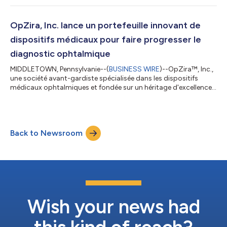
vice-président chargé du développement des produits, à
compter du 1er mai 2026. Le Dr Thielman entretient un lien
unique avec les origines d’OpZira. En tant que directeur
OpZira, Inc. lance un portefeuille innovant de
technique du Product Creatio...
dispositifs médicaux pour faire progresser le
diagnostic ophtalmique
MIDDLETOWN, Pennsylvanie--(
BUSINESS WIRE
)--OpZira™, Inc.,
une société avant-gardiste spécialisée dans les dispositifs
médicaux ophtalmiques et fondée sur un héritage d'excellence
en recherche, annonce aujourd'hui sa création officielle. OpZira
se consacre à fournir des technologies novatrices qui
renforcent la détection et la surveillance des maladies oculaires,
en fournissant aux cliniciens des outils de diagnostic avancés.
Back to Newsroom
La création d’OpZira fait suite à l’acquisition par Alcon de
LumiThera...
Wish your news had