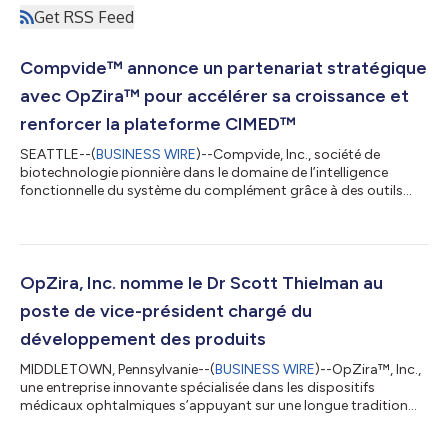
Get RSS Feed
Compvide™ annonce un partenariat stratégique
avec OpZira™ pour accélérer sa croissance et
renforcer la plateforme CIMED™
SEATTLE--(
BUSINESS WIRE
)--Compvide, Inc., société de
biotechnologie pionnière dans le domaine de l’intelligence
fonctionnelle du système du complément grâce à des outils
diagnostiques innovants et au suivi de la réponse immunitaire, a
annoncé aujourd’hui un partenariat stratégique avec OpZira,
Inc. afin de soutenir sa croissance et d’accélérer le
développement de sa plateforme propriétaire CIMED. « Dans le
cadre de ce partenariat, OpZira fournira un soutien
OpZira, Inc. nomme le Dr Scott Thielman au
opérationnel complet dans les domaine...
poste de vice-président chargé du
développement des produits
MIDDLETOWN, Pennsylvanie--(
BUSINESS WIRE
)--OpZira™, Inc.,
une entreprise innovante spécialisée dans les dispositifs
médicaux ophtalmiques s’appuyant sur une longue tradition
d’excellence en matière de recherche, a annoncé aujourd’hui que
Scott Thielman, PhD, PE, avait rejoint la société en tant que