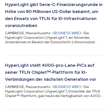
HyperLight gibt Serie-C-Finanzierungsrunde in
Höhe von 80 Millionen US-Dollar bekannt, um
den Einsatz von TFLN für KI-Infrastrukturen
voranzutreiben
CAMBRIDGE, Massachusetts--(
BUSINESS WIRE
)--Die
HyperLight Corporation („HyperLight“), ein führendes
Unternehmen im Bereich der Dünnschicht-Lithiumniobat
(TFLN)-Photonik, gab heute den Abschluss einer Serie-C-
Finanzierungsrunde in Höhe von 80 Millionen US-Dollar unter
der Führung von MediaTek bekannt. An der Runde beteiligten
sich UMC Capital, Jabil, Foxconn, EDBI (ein Zweig von SG
Growth Capital, der Investitionsplattform des Singapore
HyperLight stellt 400G-pro-Lane-PICs auf
Economic Development Board und von Enterprise Singapore),
seiner TFLN Chiplet™-Plattform für KI-
C...
Verbindungen der nächsten Generation vor
CAMBRIDGE, Massachusetts--(
BUSINESS WIRE
)--Die
HyperLight Corporation („HyperLight“), Entwickler der TFLN
Chiplet™-Plattform, gab heute die Verfügbarkeit von 400G-
pro-Lane-PICs (Photonic Integrated Circuits) auf Dünnschicht-
Lithiumniobat-Basis (TFLN) bekannt, die für die KI-
Netzwerkinfrastruktur der nächsten Generation entwickelt