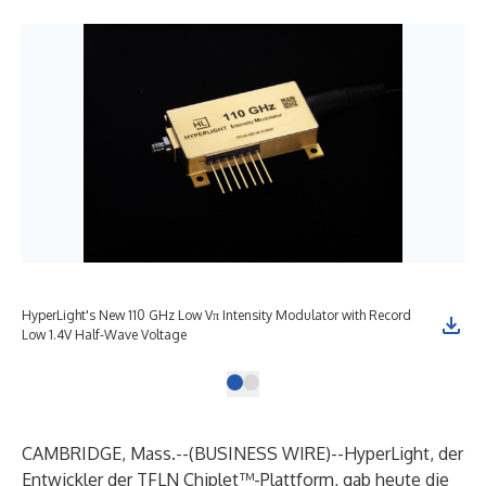
HyperLight's New 110 GHz Low Vπ Intensity Modulator with Record
Low 1.4V Half-Wave Voltage
CAMBRIDGE, Mass.--(
BUSINESS WIRE
)--
HyperLight, der
Entwickler der TFLN Chiplet™-Plattform, gab heute die