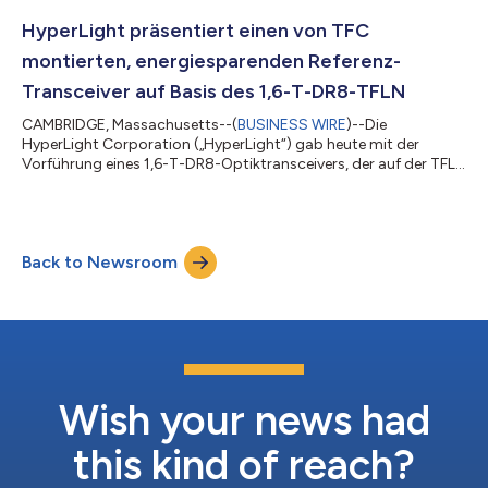
wurden. Die neue PIC-Familie bietet geringe
Einfügungsdämpfung, einen Betrieb mit niedriger
HyperLight präsentiert einen von TFC
Ansteuerungsspannung und eine außergewöhnliche
montierten, energiesparenden Referenz-
elektrooptische Bandbreite,...
Transceiver auf Basis des 1,6-T-DR8-TFLN
CAMBRIDGE, Massachusetts--(
BUSINESS WIRE
)--Die
HyperLight Corporation („HyperLight“) gab heute mit der
Vorführung eines 1,6-T-DR8-Optiktransceivers, der auf der TFLN
Chiplet™-Plattform von HyperLight basiert, einen wichtigen
Meilenstein im Bereich der energiesparenden optischen
Netzwerke bekannt. Das Referenzmodul wurde mit planungs-
und fertigungstechnischer Unterstützung durch die Suzhou
Back to Newsroom
TFC Optical Communication Co., Ltd. (SZSE: 300394, oder
„TFC“) vorgeführt. Das Referenzdesign erreicht bei...
Wish your news had
this kind of reach?