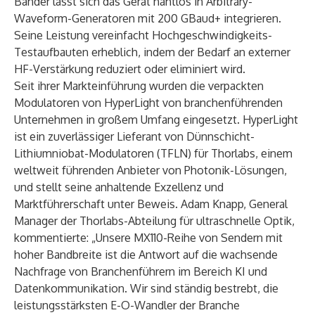
Bänder lässt sich das Gerät nahtlos in Arbitrary-
Waveform-Generatoren mit 200 GBaud+ integrieren.
Seine Leistung vereinfacht Hochgeschwindigkeits-
Testaufbauten erheblich, indem der Bedarf an externer
HF-Verstärkung reduziert oder eliminiert wird.
Seit ihrer Markteinführung wurden die verpackten
Modulatoren von HyperLight von branchenführenden
Unternehmen in großem Umfang eingesetzt. HyperLight
ist ein zuverlässiger Lieferant von Dünnschicht-
Lithiumniobat-Modulatoren (TFLN) für Thorlabs, einem
weltweit führenden Anbieter von Photonik-Lösungen,
und stellt seine anhaltende Exzellenz und
Marktführerschaft unter Beweis. Adam Knapp, General
Manager der Thorlabs-Abteilung für ultraschnelle Optik,
kommentierte: „Unsere MX110-Reihe von Sendern mit
hoher Bandbreite ist die Antwort auf die wachsende
Nachfrage von Branchenführern im Bereich KI und
Datenkommunikation. Wir sind ständig bestrebt, die
leistungsstärksten E-O-Wandler der Branche