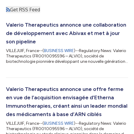
Get RSS Feed
Valerio Therapeutics annonce une collaboration
de développement avec Abivax et met à jour
son pipeline
VILLEJUIF, France--(
BUSINESS WIRE
)--Regulatory News: Valerio
Therapeutics (FR0010095596 – ALVIO), société de
biotechnologie pionnière développant une nouvelle génération
de thérapies de précision fondées sur l'ARN (« Valerio » ou la «
Société »), annonce aujourd'hui avoir conclu une term-sheet
engageante avec Abivax SA (« Abivax »), définissant les
principaux termes d'une collaboration mondiale exclusive en
matière de recherche et développement. Les modalités
Valerio Therapeutics annonce une offre ferme
définitives demeurent soumises à la...
en vue de l’acquisition envisagée d’Etherna
Immunotherapies, créant ainsi un leader mondial
des médicaments à base d’ARN ciblés
VILLEJUIF, France--(
BUSINESS WIRE
)--Regulatory News: Valerio
Therapeutics (FR0010095596 – ALVIO), société de