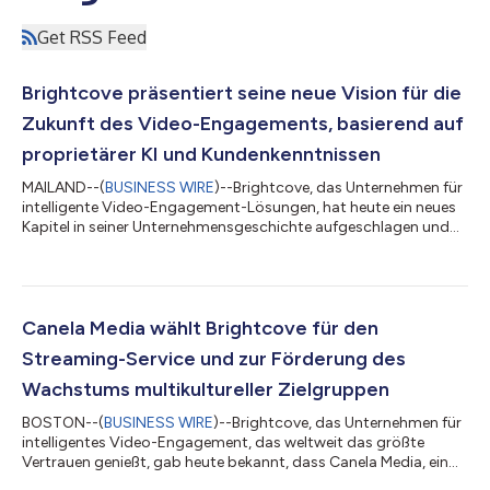
Get RSS Feed
Brightcove präsentiert seine neue Vision für die
Zukunft des Video-Engagements, basierend auf
proprietärer KI und Kundenkenntnissen
MAILAND--(
BUSINESS WIRE
)--Brightcove, das Unternehmen für
intelligente Video-Engagement-Lösungen, hat heute ein neues
Kapitel in seiner Unternehmensgeschichte aufgeschlagen und
damit sein erneutes Bekenntnis zu Innovation,
Kundenorientierung und bedeutungsvollen digitalen Erlebnissen
bekräftigt. Mit der Unterstützung seines neuen Eigentümers
Bending Spoons und unter Einbindung seiner leistungsstarken
proprietären KI-Technologie gestaltet Brightcove seine
Canela Media wählt Brightcove für den
Plattform neu, um den wachsenden Anforde...
Streaming-Service und zur Förderung des
Wachstums multikultureller Zielgruppen
BOSTON--(
BUSINESS WIRE
)--Brightcove, das Unternehmen für
intelligentes Video-Engagement, das weltweit das größte
Vertrauen genießt, gab heute bekannt, dass Canela Media, ein
führendes technologie- und innovationsorientiertes