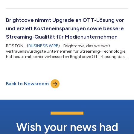
multikulturelles Medienunternehmen, seine Partnerschaft mit
Brightcove erweitert, um seinen Streaming-Dienst zu stärken.
Durch die mit dem Emmy Award ausgezeichnete
Videotechnologie von Brightcove wird Canela Media das
Brightcove nimmt Upgrade an OTT-Lösung vor
Wachstum vorantreiben, indem es die Streaming-Funktione...
und erzielt Kosteneinsparungen sowie bessere
Streaming-Qualität für Medienunternehmen
BOSTON--(
BUSINESS WIRE
)--Brightcove, das weltweit
vertrauenswürdigste Unternehmen für Streaming-Technologie,
hat heute mit seiner verbesserten Brightcove OTT-Lösung das
neueste Update seiner Over-the-Top-Services (OTT)
vorgestellt. Brightcove kooperiert mit Applicaster, einer No-
Code-SaaS-Plattform, damit es diese neuen OTT-Funktionen
für Medienunternehmen, Streamer, Sportligen und Marken
Back to Newsroom
einfacher und günstiger machen, ihre Inhalte zu monetisieren,
Abonnenten und Zuschauer zu gewinnen und ihr...
Wish your news had