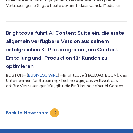
intelligentes Video-Engagement, das weltweit das größte
Vertrauen genießt, gab heute bekannt, dass Canela Media, ein
führendes technologie- und innovationsorientiertes
multikulturelles Medienunternehmen, seine Partnerschaft mit
Brightcove erweitert, um seinen Streaming-Dienst zu stärken.
Durch die mit dem Emmy Award ausgezeichnete
Videotechnologie von Brightcove wird Canela Media das
Brightcove führt AI Content Suite ein, die erste
Wachstum vorantreiben, indem es die Streaming-Funktione...
allgemein verfügbare Version aus seinem
erfolgreichen KI-Pilotprogramm, um Content-
Erstellung und -Produktion für Kunden zu
optimieren
BOSTON--(
BUSINESS WIRE
)--Brightcove (NASDAQ: BCOV), das
Unternehmen für Streaming-Technologie, das weltweit das
größte Vertrauen genießt, gibt die Einführung seiner AI Content
Suite bekannt, der ersten offiziellen allgemeinen
Verfügbarkeitsversion nach einem erfolgreichen
Kundenpilotprogramm im Jahr 2024. Diese innovative Suite
führt eine Reihe von KI-gesteuerten Tools ein, um die Wirkung
Back to Newsroom
des Video Contents weiter zu steigern und gleichzeitig auch die
Unternehmensproduktivität zu verbessern. Di...