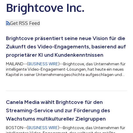
Brightcove Inc.
Get RSS Feed
Brightcove präsentiert seine neue Vision für die
Zukunft des Video-Engagements, basierend auf
proprietärer KI und Kundenkenntnissen
MAILAND--(
BUSINESS WIRE
)--Brightcove, das Unternehmen für
intelligente Video-Engagement-Lösungen, hat heute ein neues
Kapitel in seiner Unternehmensgeschichte aufgeschlagen und
damit sein erneutes Bekenntnis zu Innovation,
Kundenorientierung und bedeutungsvollen digitalen Erlebnissen
bekräftigt. Mit der Unterstützung seines neuen Eigentümers
Bending Spoons und unter Einbindung seiner leistungsstarken
proprietären KI-Technologie gestaltet Brightcove seine
Canela Media wählt Brightcove für den
Plattform neu, um den wachsenden Anforde...
Streaming-Service und zur Förderung des
Wachstums multikultureller Zielgruppen
BOSTON--(
BUSINESS WIRE
)--Brightcove, das Unternehmen für