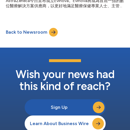
AstraZeneca今日宣布成立Evinova。Evinova將成為首屈一指的數
位醫療解決方案供應商，以更好地滿足醫療保健專業人士、主管機
關和病患的需求。依託AstraZeneca的長期支援以及與Parexel和
Fortrea的策略性合作，Evinova將為生命科學和醫療保健產業提供
全球規模的數位產品和服務。 Evinova將優先把AstraZeneca已在
全球使用的成熟和規模化的數位科技解決方案推向市場，以促成臨
Back to Newsroom
床試驗設計和實施的最佳化。這將減少開發新藥的時間和成本，為
病患提供就近治療，並減輕醫療系統的負擔。Evinova還將在數位
遠端病患監護和數位治療領域尋求機會，並在這些領域推出一系列
數位創新產品。 依託AstraZeneca在開發新型療法方面的深厚經驗
以及從數千名病患和臨床研究人員那裡獲得的真知灼見，Evinova
將為製藥公司、生物科技公司和CRO提供成熟的科技解決方案，為
全球臨床研究提供支援。AstraZeneca在40多個國家申辦並成功
展開的多項臨床試驗均已應用了這些科技。 AstraZeneca...
Wish your news had
this kind of reach?
Sign Up
Learn About Business Wire