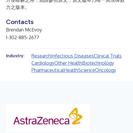
方便瞭解之用，煩請參照原文，原文版本乃唯一具法律效
力之版本。
Contacts
Brendan McEvoy
1-302-885-2677
Research
Infectious Diseases
Clinical Trials
Industry:
Cardiology
Other Health
Biotechnology
Pharmaceutical
Health
Science
Oncology