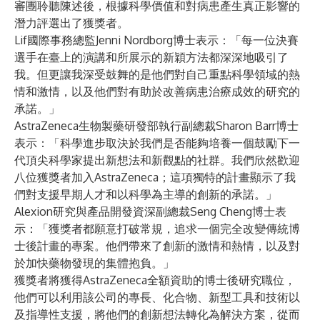
審團聆聽陳述後，根據科學價值和對病患產生真正影響的
潛力評選出了獲獎者。
Lif國際事務總監Jenni Nordborg博士表示：「每一位決賽
選手在臺上的演講和所展示的新穎方法都深深地吸引了
我。但更讓我深受鼓舞的是他們對自己重點科學領域的熱
情和激情，以及他們對有助於改善病患治療成效的研究的
承諾。」
AstraZeneca生物製藥研發部執行副總裁Sharon Barr博士
表示：「科學進步取決於我們是否能夠培養一個鼓勵下一
代頂尖科學家提出新想法和新觀點的社群。我們欣然歡迎
八位獲獎者加入AstraZeneca；這項獨特的計畫顯示了我
們對支援早期人才和以科學為主導的創新的承諾。」
Alexion研究與產品開發資深副總裁Seng Cheng博士表
示：「獲獎者都願意打破常規，追求一個完全改變傳統博
士後計畫的專案。他們帶來了創新的激情和熱情，以及對
於加快藥物發現的集體抱負。」
獲獎者將獲得AstraZeneca全額資助的博士後研究職位，
他們可以利用該公司的專長、化合物、新型工具和技術以
及指導性支援，將他們的創新想法轉化為解決方案，從而