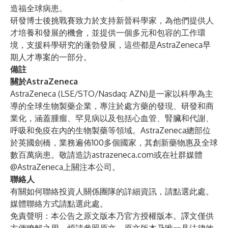
造福全球病患。
研發博士後挑戰賽致力於支持新晉科學家，為他們提供人
才培養和發展的機會，並提供一個多元和包容的工作環
境，支援科學研究的蓬勃發展，這些都是AstraZeneca早
期人才專案的一部分。
備註
關於AstraZeneca
AstraZeneca (LSE/STO/Nasdaq: AZN)是一家以科學為主
導的全球生物製藥企業，專注於處方藥的發現、研發和商
業化，涵蓋腫瘤、罕見病以及包括心血管、腎臟和代謝、
呼吸和免疫在內的生物製藥等領域。AstraZeneca總部位
於英國劍橋，業務遍佈100多個國家，其創新藥物惠及全球
數百萬病患。敬請造訪
astrazeneca.com
或在社群媒體
@AstraZeneca
上關注本公司。
聯絡人
有關如何聯絡投資人關係團隊的詳細資訊，請點選
此處
。
媒體聯絡方式請點選
此處
。
免責聲明：本公告之原文版本乃官方授權版本。譯文僅供