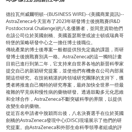
德拉瓦州威爾明頓--(
BUSINESS WIRE
)--
(美國商業資訊)--
AstraZeneca今天宣布了2023年
研發博士後挑戰賽
(R&D
Postdoctoral Challenge)的八名優勝者，並同意資助他們
在該公司位於英國劍橋、美國蓋瑟斯堡或波士頓或瑞典哥
特堡的策略研發中心之一擔任博士後職位。
傳統產業的博士後專案一般都提供預先定義的課題，而研
發博士後挑戰賽別具一格。AstraZeneca的這一獨特計畫
目前已進行到第二年，它支持來自世界各地的新晉科學家
提交自己的新穎研究提案，並使他們有機會在公司內部展
開這些研究。在技術精湛的跨領域研究團隊的支持下，獲
獎者將推進自己獨特的研究專案，最終加快全世界一些最
複雜的罕見病和慢性病的藥物研發。透過鼓勵多元化思維
和全球合作，AstraZeneca不斷突破科學的界限，以提供
改變生命的藥物。
從近百名申請者中脫穎而出後，八名決賽選手在位於英國
劍橋的AstraZeneca發現中心(DISC)現場展示了他們的研
究提案。由AstraZeneca和外部生命科學領導者組成的評