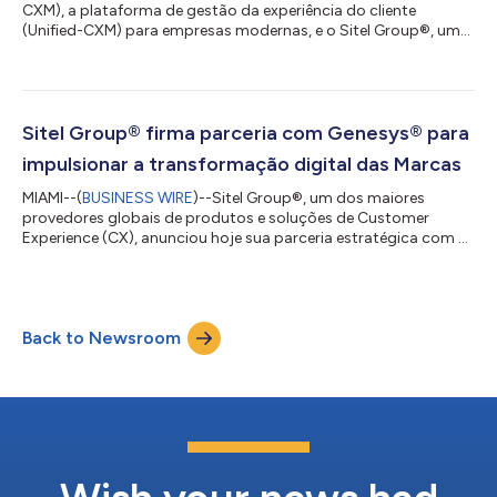
CXM), a plataforma de gestão da experiência do cliente
(Unified-CXM) para empresas modernas, e o Sitel Group®, um
dos maiores provedores globais de produtos e soluções para
customer experience (CX ), anunciam hoje sua mais nova
parceria para ajudar as empresas a elevar a experiência de
atendimento social. “A combinação das habilidades do Sitel
Group e da Sprinklr nos permite apoiar as marcas que desejam
Sitel Group® firma parceria com Genesys® para
ir além no atendimento social, utili...
impulsionar a transformação digital das Marcas
MIAMI--(
BUSINESS WIRE
)--Sitel Group®, um dos maiores
provedores globais de produtos e soluções de Customer
Experience (CX), anunciou hoje sua parceria estratégica com a
Genesys®, líder mundial de tecnologia em nuvem para
experiência do cliente, para dar suporte às marcas na
aceleração de sua jornada de transformação digital. Juntos, os
recursos da Genesys e do Sitel Group® permitem que as
Back to Newsroom
marcas criem e implementem com rapidez soluções poderosas
para um Contact Center omnichannel na nuvem. Com...