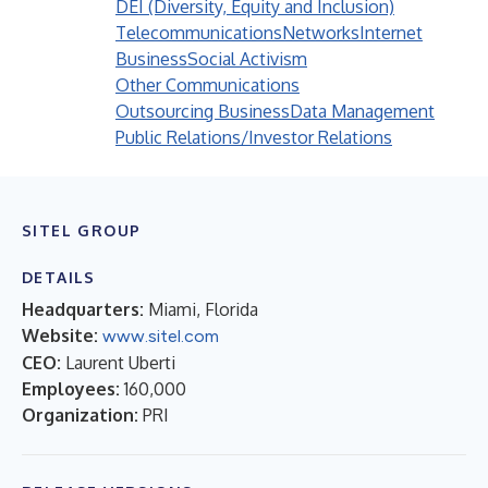
DEI (Diversity, Equity and Inclusion)
Telecommunications
Networks
Internet
Business
Social Activism
Other Communications
Outsourcing Business
Data Management
Public Relations/Investor Relations
SITEL GROUP
DETAILS
Headquarters:
Miami, Florida
Website:
www.sitel.com
CEO:
Laurent Uberti
Employees:
160,000
Organization:
PRI