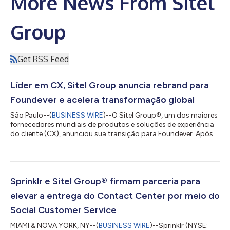
More News From Sitel
Group
Get RSS Feed
Líder em CX, Sitel Group anuncia rebrand para
Foundever e acelera transformação global
São Paulo--(
BUSINESS WIRE
)--O Sitel Group®, um dos maiores
fornecedores mundiais de produtos e soluções de experiência
do cliente (CX), anunciou sua transição para Foundever. Após a
aquisição da Sykes Enterprises, em 2021, a empresa consolidou
sua posição como um dos três principais fornecedores de CX
do mundo. A nova marca reflete o compromisso da empresa
com a inovação, dinamismo e a melhor entrega de CX do
mercado. Laurent Uberti, presidente, CEO e co-fundador da
Sprinklr e Sitel Group® firmam parceria para
Foundever, declarou que a in...
elevar a entrega do Contact Center por meio do
Social Customer Service
MIAMI & NOVA YORK, NY--(
BUSINESS WIRE
)--Sprinklr (NYSE: